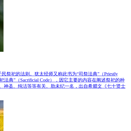
的法则。犹太经师又称此书为“司祭法典”（Priestly
Sacrificial Code），因它主要的内容在阐述祭祀的种
仪、神圣、纯洁等等有关。肋未纪一名，出自希腊文《七十贤士