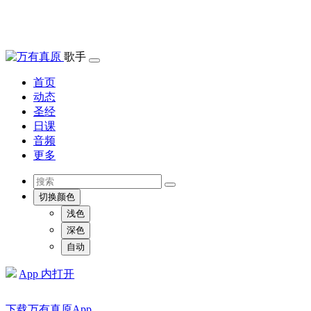
歌手
首页
动态
圣经
日课
音频
更多
切换颜色
浅色
深色
自动
App 内打开
下载万有真原App