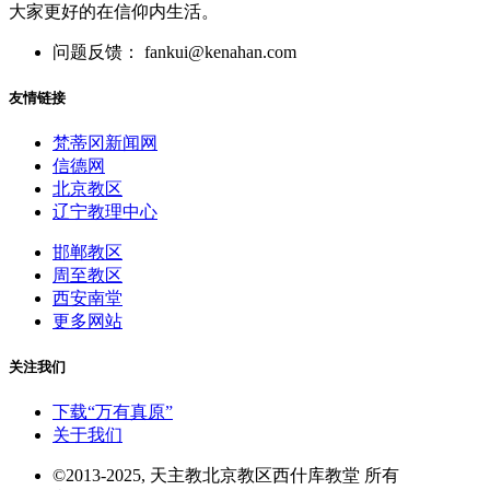
大家更好的在信仰内生活。
问题反馈： fankui@kenahan.com
友情链接
梵蒂冈新闻网
信德网
北京教区
辽宁教理中心
邯郸教区
周至教区
西安南堂
更多网站
关注我们
下载“万有真原”
关于我们
©2013-2025, 天主教北京教区西什库教堂 所有