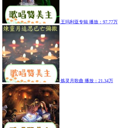
王玛利亚专辑
播放：97.77万
炼灵月歌曲
播放：21.34万