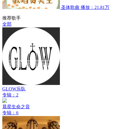
圣体歌曲
播放：21.81万
推荐歌手
全部
GLOW乐队
专辑：2
晨星生命之音
专辑：6