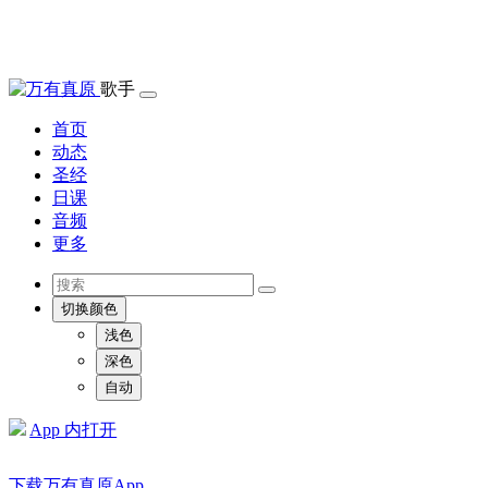
歌手
首页
动态
圣经
日课
音频
更多
切换颜色
浅色
深色
自动
App 内打开
下载万有真原App