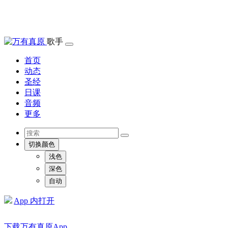
歌手
首页
动态
圣经
日课
音频
更多
切换颜色
浅色
深色
自动
App 内打开
下载万有真原App