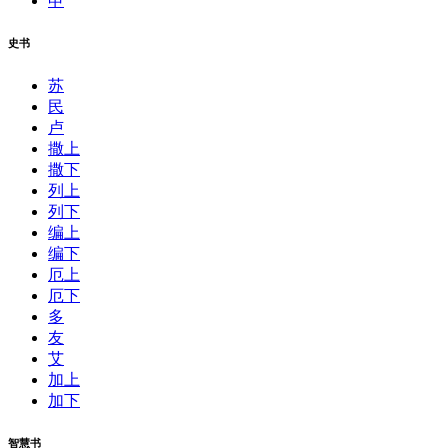
申
史书
苏
民
卢
撒上
撒下
列上
列下
编上
编下
厄上
厄下
多
友
艾
加上
加下
智慧书