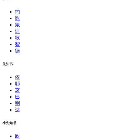
约
咏
箴
训
歌
智
德
先知书
依
耶
哀
巴
则
达
小先知书
欧