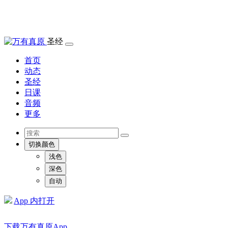
圣经
首页
动态
圣经
日课
音频
更多
切换颜色
浅色
深色
自动
App 内打开
下载万有真原App