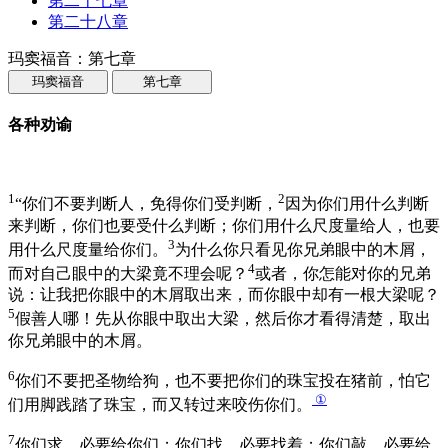
第二十七章
第二十八章
玛窦福音：第七章
玛窦福音
第七章
各种劝谕
1
2
“你们不要判断人，免得你们受判断，
因为你们用什么判断
来判断，你们也要受什么判断；你们用什么尺度量给人，也要
3
用什么尺度量给你们。
为什么你只看见你兄弟眼中的木屑，
4
而对自己眼中的大梁竟不理会呢？
或者，你怎能对你的兄弟
说：让我把你眼中的木屑取出来，而你眼中却有一根大梁呢？
5
假善人哪！先从你眼中取出大梁，然后你才看得清楚，取出
你兄弟眼中的木屑。
6
你们不要把圣物给狗，也不要把你们的珠宝投在猪前，怕它
①
们用脚践踏了珠宝，而又转过来咬伤你们。
7
你们求，必要给你们；你们找，必要找着；你们敲，必要给