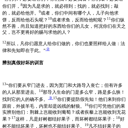
8
你们开，
因为凡是求的，就必得到；找的，就必找到；敲
9
的，就必给他开。
或者，你们中间有哪个人，儿子向他求
10
11
饼，反而给他石头呢？
或者求鱼，反而给他蛇呢？
你们纵
然不善，尚且知道把好的东西给你们的儿女，何况你们在天之
父，岂不更将好的赐与求他的人？
12
所以，凡你们愿意人给你们做的，你们也要照样给人做：法
②
律和先知即在于此。”
辨别真假好坏的训言
13
“你们要从窄门进去，因为宽门和大路导入丧亡；但有许多
14
的人从那里进去。
那导入生命的门是多么窄，路是多么狭！
③
15
找到它的人的确不多。
你们要提防假先知！他们来到你们
16
跟前，外披羊毛，内里却是凶残的豺狼。
你们可凭他们的果
实辨别他们：荆棘上岂能收到葡萄？或者疾藜上岂能收到无花
17
18
果？
这样，凡是好树都结好果子，而坏树都结坏果子；
好
19
树不能结坏果子，坏树也不能结好果子。
凡不结好果子的