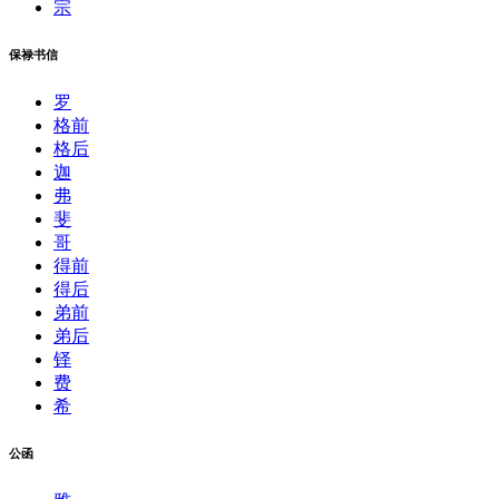
宗
保禄书信
罗
格前
格后
迦
弗
斐
哥
得前
得后
弟前
弟后
铎
费
希
公函