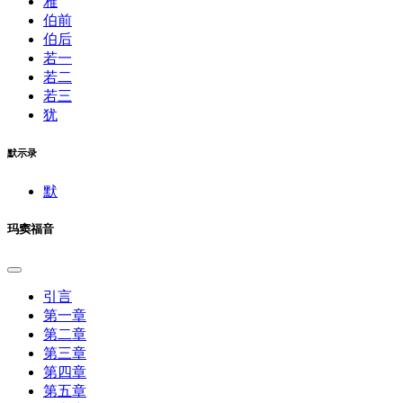
雅
伯前
伯后
若一
若二
若三
犹
默示录
默
玛窦福音
引言
第一章
第二章
第三章
第四章
第五章