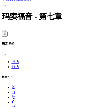
玛窦福音 - 第七章
×
思高圣经
旧约
新约
梅瑟五书
创
出
肋
户