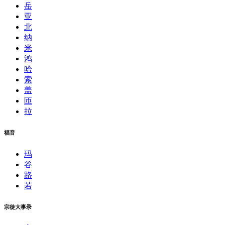
岳
亚
北
纳
米
鸿
哈
索
盖
匝
拉
福音
玛
谷
路
若
宗徒大事录