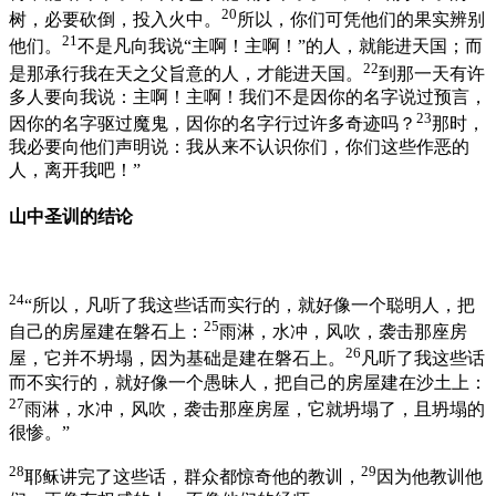
20
树，必要砍倒，投入火中。
所以，你们可凭他们的果实辨别
21
他们。
不是凡向我说“主啊！主啊！”的人，就能进天国；而
22
是那承行我在天之父旨意的人，才能进天国。
到那一天有许
多人要向我说：主啊！主啊！我们不是因你的名字说过预言，
23
因你的名字驱过魔鬼，因你的名字行过许多奇迹吗？
那时，
我必要向他们声明说：我从来不认识你们，你们这些作恶的
人，离开我吧！”
山中圣训的结论
24
“所以，凡听了我这些话而实行的，就好像一个聪明人，把
25
自己的房屋建在磐石上：
雨淋，水冲，风吹，袭击那座房
26
屋，它并不坍塌，因为基础是建在磐石上。
凡听了我这些话
而不实行的，就好像一个愚昧人，把自己的房屋建在沙土上：
27
雨淋，水冲，风吹，袭击那座房屋，它就坍塌了，且坍塌的
很惨。”
28
29
耶稣讲完了这些话，群众都惊奇他的教训，
因为他教训他