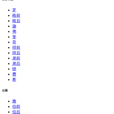
罗
格前
格后
迦
弗
斐
哥
得前
得后
弟前
弟后
铎
费
希
公函
雅
伯前
伯后