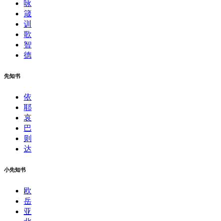
咏
箴
训
歌
智
德
先知书
依
耶
哀
巴
则
达
小先知书
欧
岳
亚