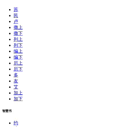
苏
民
卢
撒上
撒下
列上
列下
编上
编下
厄上
厄下
多
友
艾
加上
加下
智慧书
约