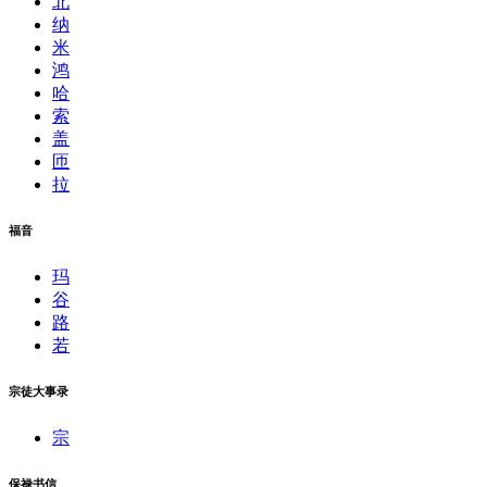
北
纳
米
鸿
哈
索
盖
匝
拉
福音
玛
谷
路
若
宗徒大事录
宗
保禄书信