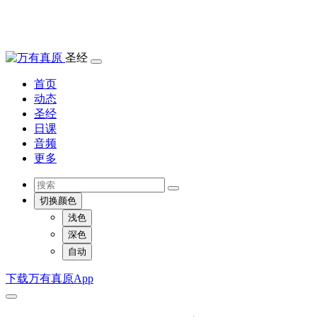
圣经
首页
动态
圣经
日课
音频
更多
切换颜色
浅色
深色
自动
下载万有真原App