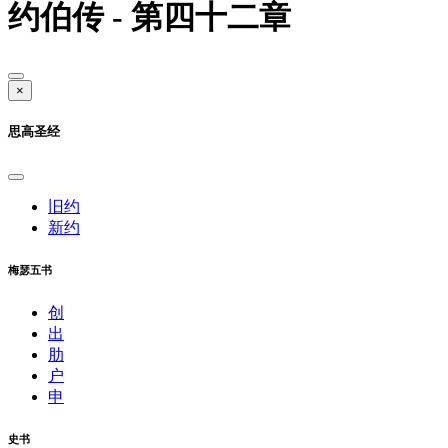
约伯传 - 第四十二章
×
思高圣经
旧约
新约
梅瑟五书
创
出
肋
户
申
史书