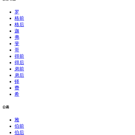
罗
格前
格后
迦
弗
斐
哥
得前
得后
弟前
弟后
铎
费
希
公函
雅
伯前
伯后