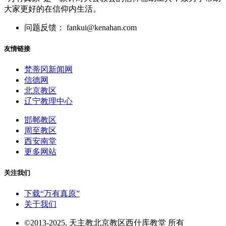
大家更好的在信仰内生活。
问题反馈： fankui@kenahan.com
友情链接
梵蒂冈新闻网
信德网
北京教区
辽宁教理中心
邯郸教区
周至教区
西安南堂
更多网站
关注我们
下载“万有真原”
关于我们
©2013-2025, 天主教北京教区西什库教堂 所有