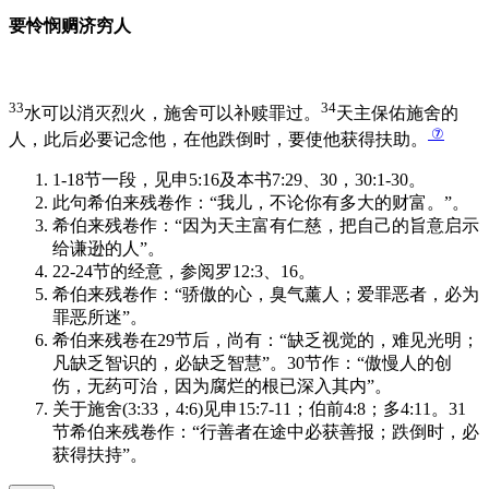
要怜悯赒济穷人
33
34
水可以消灭烈火，施舍可以补赎罪过。
天主保佑施舍的
⑦
人，此后必要记念他，在他跌倒时，要使他获得扶助。
1-18节一段，见申5:16及本书7:29、30，30:1-30。
此句希伯来残卷作：“我儿，不论你有多大的财富。”。
希伯来残卷作：“因为天主富有仁慈，把自己的旨意启示
给谦逊的人”。
22-24节的经意，参阅罗12:3、16。
希伯来残卷作：“骄傲的心，臭气薰人；爱罪恶者，必为
罪恶所迷”。
希伯来残卷在29节后，尚有：“缺乏视觉的，难见光明；
凡缺乏智识的，必缺乏智慧”。30节作：“傲慢人的创
伤，无药可治，因为腐烂的根已深入其内”。
关于施舍(3:33，4:6)见申15:7-11；伯前4:8；多4:11。31
节希伯来残卷作：“行善者在途中必获善报；跌倒时，必
获得扶持”。