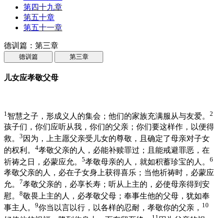
第四十九章
第五十章
第五十一章
德训篇：第三章
德训篇
第三章
儿女应孝敬父母
1
2
智慧之子，形成义人的集会；他们的家族充满服从与友爱。
孩子们，你们应听从我，你们的父亲；你们要这样作，以便得
3
救。
因为，上主愿父亲受儿女的尊敬，且确定了母亲对子女
4
的权利。
孝敬父亲的人，必能补赎罪过；且能戒避罪恶，在
5
6
祈祷之日，必蒙应允。
孝敬母亲的人，就如积蓄珍宝的人。
孝敬父亲的人，必在子女身上获得喜乐；当他祈祷时，必蒙应
7
允。
孝敬父亲的，必享长寿；听从上主的，必使母亲得到安
8
慰。
敬畏上主的人，必孝敬父母；奉事生他的父母，犹如奉
9
10
事主人。
你当以言以行，以各样的忍耐，孝敬你的父亲，
11