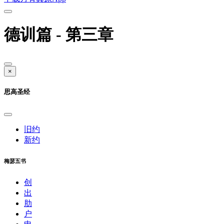
德训篇 - 第三章
×
思高圣经
旧约
新约
梅瑟五书
创
出
肋
户