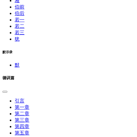
雅
伯前
伯后
若一
若二
若三
犹
默示录
默
德训篇
引言
第一章
第二章
第三章
第四章
第五章