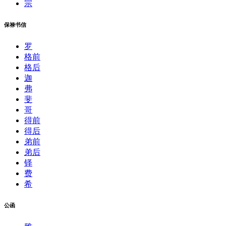
宗
保禄书信
罗
格前
格后
迦
弗
斐
哥
得前
得后
弟前
弟后
铎
费
希
公函