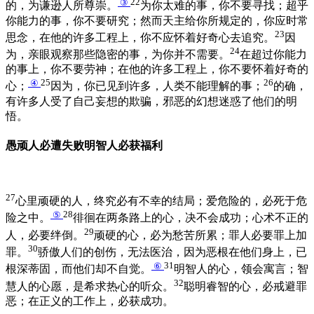
③
22
的，为谦逊人所尊崇。
为你太难的事，你不要寻找；超乎
你能力的事，你不要研究；然而天主给你所规定的，你应时常
23
思念，在他的许多工程上，你不应怀着好奇心去追究。
因
24
为，亲眼观察那些隐密的事，为你并不需要。
在超过你能力
的事上，你不要劳神；在他的许多工程上，你不要怀着好奇的
④
25
26
心；
因为，你已见到许多，人类不能理解的事；
的确，
有许多人受了自己妄想的欺骗，邪恶的幻想迷惑了他们的明
悟。
愚顽人必遭失败明智人必获福利
27
心里顽硬的人，终究必有不幸的结局；爱危险的，必死于危
⑤
28
险之中。
徘徊在两条路上的心，决不会成功；心术不正的
29
人，必要绊倒。
顽硬的心，必为愁苦所累；罪人必要罪上加
30
罪。
骄傲人们的创伤，无法医治，因为恶根在他们身上，已
⑥
31
根深蒂固，而他们却不自觉。
明智人的心，领会寓言；智
32
慧人的心愿，是希求热心的听众。
聪明睿智的心，必戒避罪
恶；在正义的工作上，必获成功。