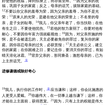
好使他的祝福，降到你身上，而存留至终。
因为父亲的祝
福，巩固子女的家庭；反之，母亲的诅咒，拔除家庭的基础。
12
不要以你父亲的羞辱为荣，因为父亲的羞辱，为你不是光
13
荣；
原来人的光荣，是建在他父亲的荣誉上；不名誉的母
14
亲，是子女的耻辱。
我儿，你父亲年老了，你当扶助；在他
15
有生之日，不要使他忧伤。
若他的智力衰弱了，你要对他有
16
耐心，不要因你年富力强就藐视他；
因为，对父亲所施的怜
悯，是不会被遗忘的，天主必要赦免你的罪过，复兴你的家
17
庭。因你容忍母亲的过失，必获赏报；
天主必依公义，建立
你的家庭；在你困难之日，要记念你，要消灭你的罪过，有如
18
晴天溶化冰霜。
背弃父亲的，形同亵圣；激怒母亲的，已为
①
上主所诅咒。
进修谦德戒除好奇心
19
②
我儿，执行你的工作时，
应当谦和；这样，你会比施惠的
20
人更受人爱戴。
你越伟大，在一切事上越当谦下；这样，你
21
才能在上主面前，获得恩宠。
因为，只有上主的权能是伟大