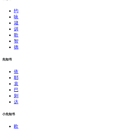
约
咏
箴
训
歌
智
德
先知书
依
耶
哀
巴
则
达
小先知书
欧