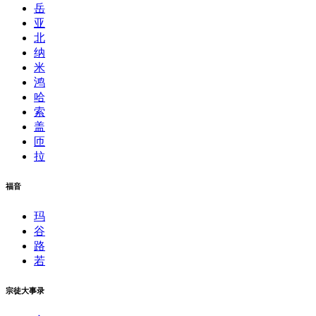
岳
亚
北
纳
米
鸿
哈
索
盖
匝
拉
福音
玛
谷
路
若
宗徒大事录