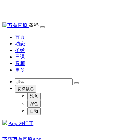
圣经
首页
动态
圣经
日课
音频
更多
切换颜色
浅色
深色
自动
App 内打开
下载万有真原App