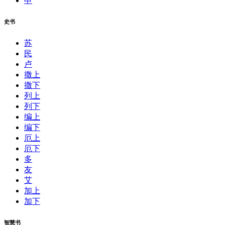
申
史书
苏
民
卢
撒上
撒下
列上
列下
编上
编下
厄上
厄下
多
友
艾
加上
加下
智慧书