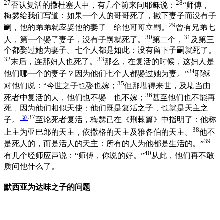
27
28
否认复活的撒杜塞人中，有几个前来问耶稣说：
“师傅，
梅瑟给我们写道：如果一个人的哥哥死了，撇下妻子而没有子
29
嗣，他的弟弟就应娶他的妻子，给他哥哥立嗣。
曾有兄弟七
30
31
人，第一个娶了妻子，没有子嗣就死了。
第二个，
及第三
个都娶过她为妻子。七个人都是如此：没有留下子嗣就死了。
32
33
末后，连那妇人也死了。
那么，在复活的时候，这妇人是
34
他们哪一个的妻子？因为他们七个人都娶过她为妻。”
耶稣
35
对他们说：“今世之子也娶也嫁；
但那堪得来世，及堪当由
36
死者中复活的人，他们也不娶，也不嫁；
甚至他们也不能再
死，因为他们相似天使；他们既是复活之子，也就是天主之
②
37
子。
至论死者复活，梅瑟已在《荆棘篇》中指明了：他称
38
上主为亚巴郎的天主，依撒格的天主及雅各伯的天主。
他不
39
是死人的，而是活人的天主：所有的人为他都是生活的。”
40
有几个经师应声说：“师傅，你说的好。”
从此，他们再不敢
质问他什么了。
默西亚为达味之子的问题