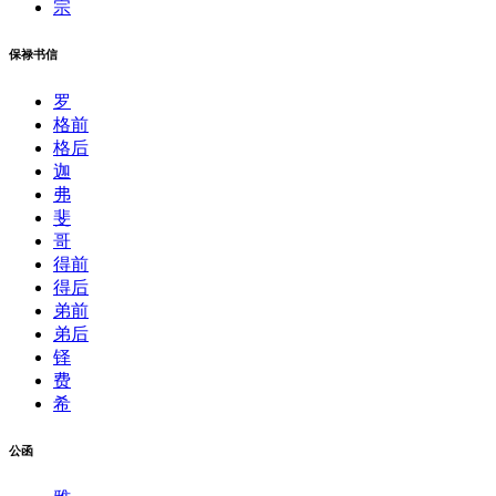
宗
保禄书信
罗
格前
格后
迦
弗
斐
哥
得前
得后
弟前
弟后
铎
费
希
公函