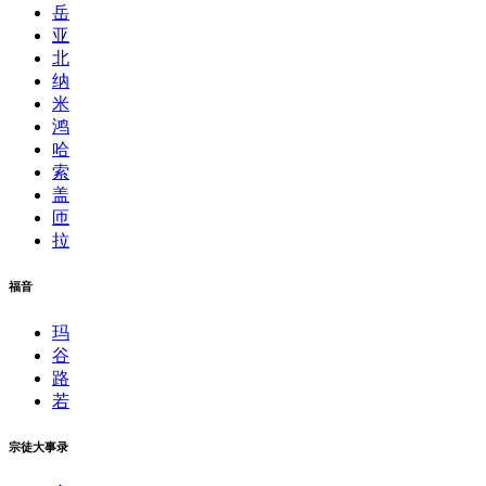
岳
亚
北
纳
米
鸿
哈
索
盖
匝
拉
福音
玛
谷
路
若
宗徒大事录