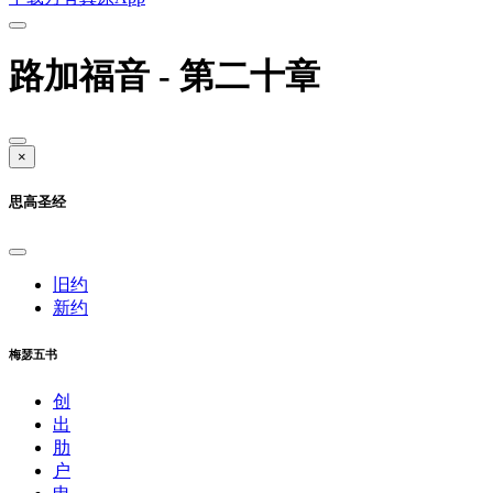
路加福音 - 第二十章
×
思高圣经
旧约
新约
梅瑟五书
创
出
肋
户