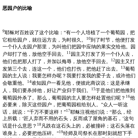
恶园户的比喻
9
耶稣对百姓设了这个比喻：“有一个人培植了一个葡萄园，把
10
它租给园户，就往远方去，为时很久。
到了时节，他便打发
一个仆人去园户那里，为叫他们把园中应纳的果实交给他。园
11
户却打了他，放他空手回去。
园主又打发了另一个仆人去，
12
他们也把那人打了，并加以侮辱，放他空手回去。
园主又打
13
发第三个去，连这一个，他们也打伤，把他赶了出去。
葡萄
园的主人说：我要怎样办呢？我要打发我的爱子去，或许他们
14
会敬重他。
谁知园户一看见他，便彼此商议说：这是承继
15
人，我们要杀掉他，好让产业归于我们。
于是他们把他推到
16
葡萄园外杀了。那么，葡萄园的主人要怎样处置他们呢？
他
必要来，除灭这些园户，把葡萄园租给别人。”众人一听这
17
话，就说：“千万不要这样！”
耶稣注视他们说：“那么，经
上所载：‘匠人弃而不用的石头，反而成了屋角的基石，’这句
18
话是什么意思？
凡跌在这石头上的，必被撞碎；这石头落在
19
谁身上，必要把他压碎。”
经师及司祭长在那时刻就想下手