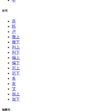
申
史书
苏
民
卢
撒上
撒下
列上
列下
编上
编下
厄上
厄下
多
友
艾
加上
加下
智慧书