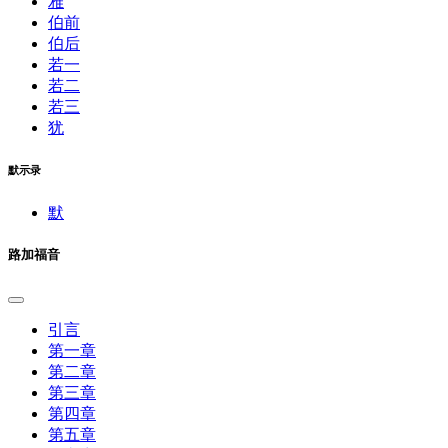
雅
伯前
伯后
若一
若二
若三
犹
默示录
默
路加福音
引言
第一章
第二章
第三章
第四章
第五章