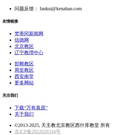
问题反馈： fankui@kenahan.com
友情链接
梵蒂冈新闻网
信德网
北京教区
辽宁教理中心
邯郸教区
周至教区
西安南堂
更多网站
关注我们
下载“万有真原”
关于我们
©2013-2025, 天主教北京教区西什库教堂 所有
京ICP备2022026334号