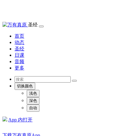
圣经
首页
动态
圣经
日课
音频
更多
切换颜色
浅色
深色
自动
App 内打开
下载万有真原App