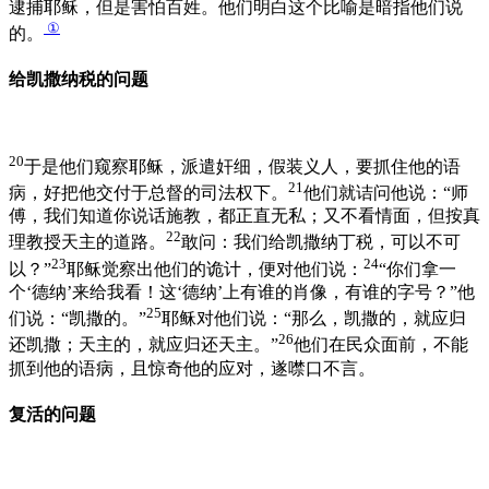
逮捕耶稣，但是害怕百姓。他们明白这个比喻是暗指他们说
①
的。
给凯撒纳税的问题
20
于是他们窥察耶稣，派遣奸细，假装义人，要抓住他的语
21
病，好把他交付于总督的司法权下。
他们就诘问他说：“师
傅，我们知道你说话施教，都正直无私；又不看情面，但按真
22
理教授天主的道路。
敢问：我们给凯撒纳丁税，可以不可
23
24
以？”
耶稣觉察出他们的诡计，便对他们说：
“你们拿一
个‘德纳’来给我看！这‘德纳’上有谁的肖像，有谁的字号？”他
25
们说：“凯撒的。”
耶稣对他们说：“那么，凯撒的，就应归
26
还凯撒；天主的，就应归还天主。”
他们在民众面前，不能
抓到他的语病，且惊奇他的应对，遂噤口不言。
复活的问题