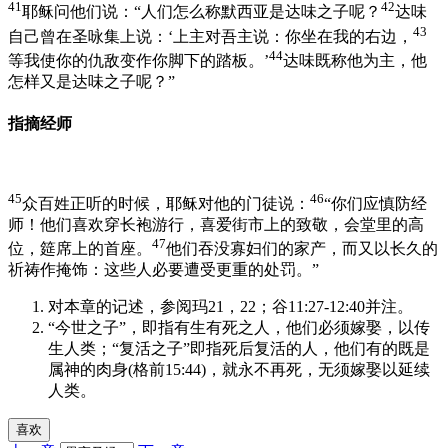
41
42
耶稣问他们说：“人们怎么称默西亚是达味之子呢？
达味
43
自己曾在圣咏集上说：‘上主对吾主说：你坐在我的右边，
44
等我使你的仇敌变作你脚下的踏板。’
达味既称他为主，他
怎样又是达味之子呢？”
指摘经师
45
46
众百姓正听的时候，耶稣对他的门徒说：
“你们应慎防经
师！他们喜欢穿长袍游行，喜爱街市上的致敬，会堂里的高
47
位，筵席上的首座。
他们吞没寡妇们的家产，而又以长久的
祈祷作掩饰：这些人必要遭受更重的处罚。”
对本章的记述，参阅玛21，22；谷11:27-12:40并注。
“今世之子”，即指有生有死之人，他们必须嫁娶，以传
生人类；“复活之子”即指死后复活的人，他们有的既是
属神的肉身(格前15:44)，就永不再死，无须嫁娶以延续
人类。
喜欢