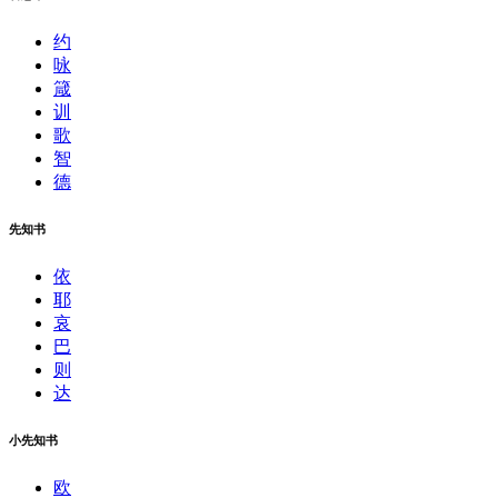
约
咏
箴
训
歌
智
德
先知书
依
耶
哀
巴
则
达
小先知书
欧