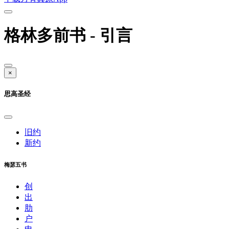
格林多前书 - 引言
×
思高圣经
旧约
新约
梅瑟五书
创
出
肋
户