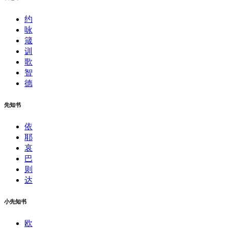
约
咏
箴
训
歌
智
德
先知书
依
耶
哀
巴
则
达
小先知书
欧