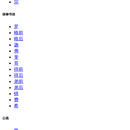
宗
保禄书信
罗
格前
格后
迦
弗
斐
哥
得前
得后
弟前
弟后
铎
费
希
公函