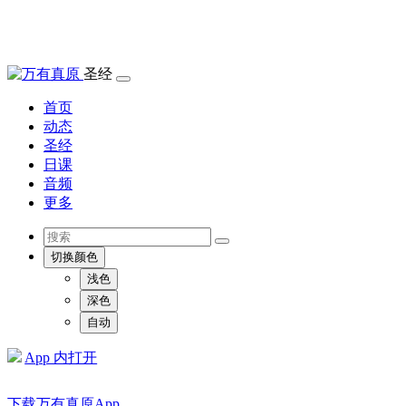
圣经
首页
动态
圣经
日课
音频
更多
切换颜色
浅色
深色
自动
App 内打开
下载万有真原App