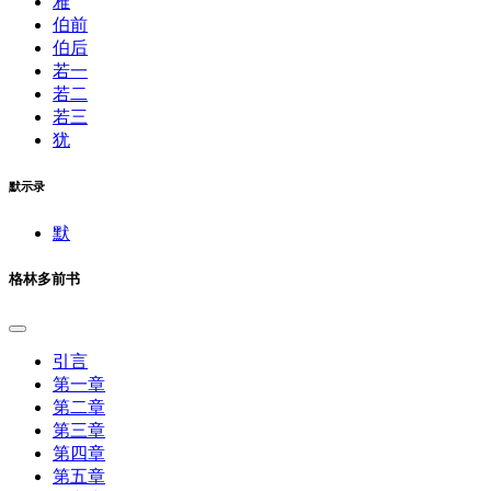
雅
伯前
伯后
若一
若二
若三
犹
默示录
默
格林多前书
引言
第一章
第二章
第三章
第四章
第五章