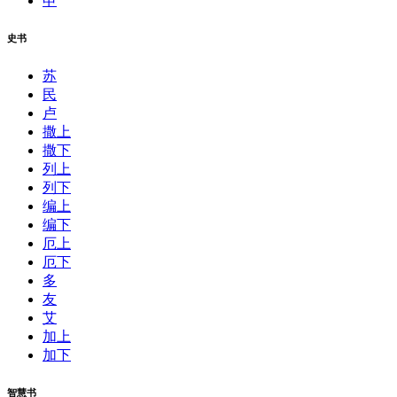
申
史书
苏
民
卢
撒上
撒下
列上
列下
编上
编下
厄上
厄下
多
友
艾
加上
加下
智慧书