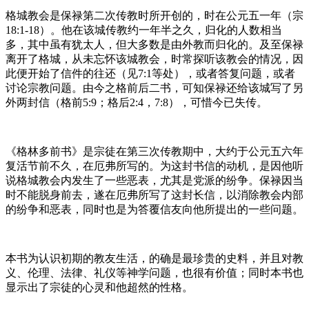
格城教会是保禄第二次传教时所开创的，时在公元五一年（宗
18:1-18）。他在该城传教约一年半之久，归化的人数相当
多，其中虽有犹太人，但大多数是由外教而归化的。及至保禄
离开了格城，从未忘怀该城教会，时常探听该教会的情况，因
此便开始了信件的往还（见7:1等处），或者答复问题，或者
讨论宗教问题。由今之格前后二书，可知保禄还给该城写了另
外两封信（格前5:9；格后2:4，7:8），可惜今已失传。
《格林多前书》是宗徒在第三次传教期中，大约于公元五六年
复活节前不久，在厄弗所写的。为这封书信的动机，是因他听
说格城教会内发生了一些恶表，尤其是党派的纷争。保禄因当
时不能脱身前去，遂在厄弗所写了这封长信，以消除教会内部
的纷争和恶表，同时也是为答覆信友向他所提出的一些问题。
本书为认识初期的教友生活，的确是最珍贵的史料，并且对教
义、伦理、法律、礼仪等神学问题，也很有价值；同时本书也
显示出了宗徒的心灵和他超然的性格。