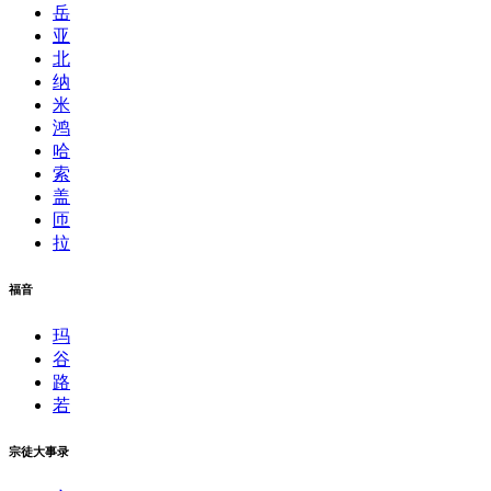
岳
亚
北
纳
米
鸿
哈
索
盖
匝
拉
福音
玛
谷
路
若
宗徒大事录