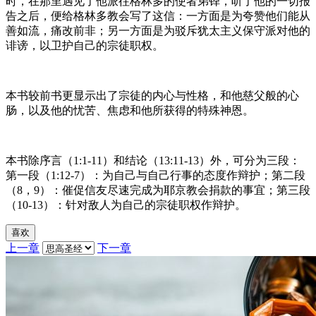
时，在那里遇见了他派往格林多的使者弟铎，听了他的一切报
告之后，便给格林多教会写了这信：一方面是为夸赞他们能从
善如流，痛改前非；另一方面是为驳斥犹太主义保守派对他的
诽谤，以卫护自己的宗徒职权。
本书较前书更显示出了宗徒的内心与性格，和他慈父般的心
肠，以及他的忧苦、焦虑和他所获得的特殊神恩。
本书除序言（1:1-11）和结论（13:11-13）外，可分为三段：
第一段（1:12-7）：为自己与自己行事的态度作辩护；第二段
（8，9）：催促信友尽速完成为耶京教会捐款的事宜；第三段
（10-13）：针对敌人为自己的宗徒职权作辩护。
喜欢
上一章
下一章