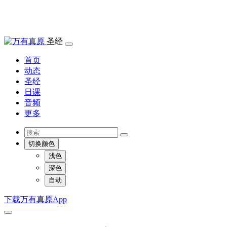
圣经
首页
动态
圣经
日课
音频
更多
切换颜色
浅色
深色
自动
下载万有真原App