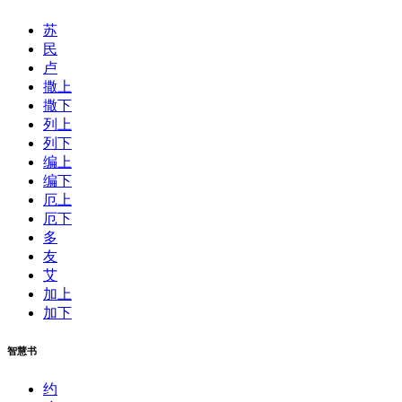
苏
民
卢
撒上
撒下
列上
列下
编上
编下
厄上
厄下
多
友
艾
加上
加下
智慧书
约