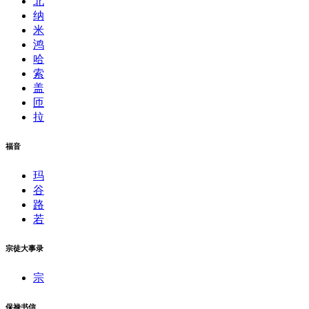
北
纳
米
鸿
哈
索
盖
匝
拉
福音
玛
谷
路
若
宗徒大事录
宗
保禄书信