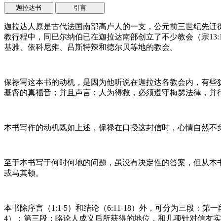
迦拉达书
引言
迦拉达人原是古代法国南部高卢人的一支，公元前三世纪先迁
教行程中，同巴尔纳伯已在迦拉达南部创立了不少教会（宗13:1
基雅、依科尼雍、吕斯特辣和德尔贝等地的教会。
保禄写这本书的动机，是因为他听说在迦拉达各教会内，有些
基督的真福音；并且声言：人为得救，必须遵守梅瑟法律，并
本书写作的动机既如上述，保禄在口授这封信时，心情自然不
至于本书写于何时何地的问题，虽没有决定性的答案，但从本
或马其顿。
本书除序言（1:1-5）和结论（6:11-18）外，可分为三段
4）；第三段：略论人成义后所获得的地位，和几项针对信友实际生活