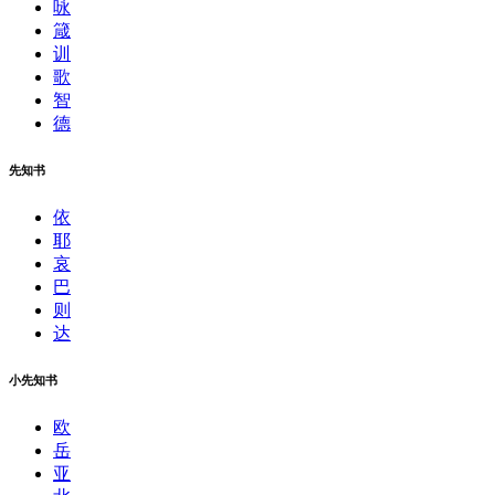
咏
箴
训
歌
智
德
先知书
依
耶
哀
巴
则
达
小先知书
欧
岳
亚