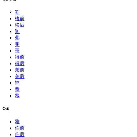
罗
格前
格后
迦
弗
斐
哥
得前
得后
弟前
弟后
铎
费
希
公函
雅
伯前
伯后