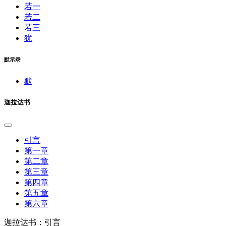
若一
若二
若三
犹
默示录
默
迦拉达书
引言
第一章
第二章
第三章
第四章
第五章
第六章
迦拉达书：引言