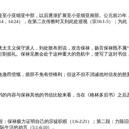
徙至小亚细亚中部，以后逐渐扩展至小亚细亚南部。公元前25年
4，14:24），在第二次传教时又到此处巡视（宗16:1-5）
犹太主义保守派人，到处散布邪说，攻击保禄，扬言保禄既不属“
行割损礼。保禄见教会处于这种重大的危机中，便写了这封书信
免激昂愤慨，措辞不免有些锋利；但这不但不消减他对信友的慈
书的内容与保禄其他的书信比较来看，当在《格林多后书》之后及
：第一段：保禄极力证明自己的宗徒职权（1:6-2:21）；第二段：
的劝言（5:1-6:10）。