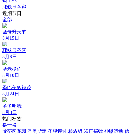
玛 17:5
耶稣显圣容
近期节日
全部
圣母升天节
8月15日
耶稣显圣容
8月6日
圣老楞佐
8月10日
圣巴尔多禄茂
8月24日
圣多明我
8月8日
热门标签
换一换
梵蒂冈花园
圣奥斯定
圣经评述
粮农组
器官捐赠
神恩运动
信