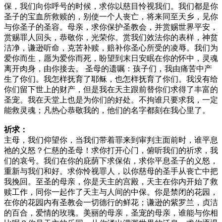
保，我们向你呼号的时候，求你以慈目怜视我们。我们都是你
圣子的宝血所救赎的，别使一个人丧亡，将来同至天乡，见你
与你圣子的圣容。母亲，求你保护圣教会，并赏赐世界平安，
赏赐罪人回头，恭敬你，光荣你。赏我们效法你的表样，神贫
洁净，谦逊听命，克苦补赎，赔补你圣心所受的凌辱。我们为
爱你而生，愿为爱你而死，盼望到末日安眠在你的怀中，灵魂
离开肉身，由你接去。 圣母的遗嘱：孩子们，我由痛苦中产
生了你们。我怎样抚育了耶稣，也怎样抚育了你们。我没有给
你们留下世上的财产，但是我在天主跟前替你们求得了丰富的
圣宠。我在天堂上也是为你们的好处。不拘谁只要求我，一定
能救灵魂；凡热心恭敬我的，他们的名字都刻在我心里了。
祈求：
主母，我们仰望你，当我们带着罪来到审判主面前时，谁平息
祂的义怒？仁慈的圣母！求你打开心门，俯听我们的祈求，我
们的哀号。我们在你的庇荫下求保佑，求你平息圣子的义怒，
重新与我们和好。求你怜视罪人，以你慈母的圣手从丧亡中把
我挽回。至圣的母亲，你是天主的宫殿，天主在你内开始了救
赎工作，同你一起作了天主与人间的中保。你是禁闭的花园，
在你的花园内有圣教会一切德行的鲜花；谦逊的紫罗兰，贞洁
的百合，爱情的玫瑰。美丽的母亲，圣宠的母亲，谁能与你相