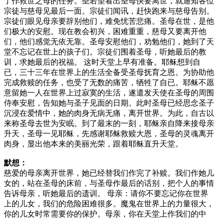
了作救世之母的任务。圣若望看出圣母快要离世，就通知各位
宗徒与慈母见最后一面。宗徒们闻讯，赶快跑来与慈母告别。
宗徒们眼见母亲要辞别他们，难免忧苦悲痛。圣母在世，是他
们极大的安慰。现在教会初兴，困难重重，慈母又要离开他
们，他们感觉无依无靠。圣母安慰他们，劝勉他们，她到了天
堂不忘记在世上的孩子们。宗徒们围着圣母，听她最后的教
训，求她最后的祝福。 这时天堂上早有准备。耶稣想到自
已，三十三年在世界上的生活全备受圣母抚育之恩。为协助他
完成救赎的任务，也受了无数的痛苦，牺牲了自已。耶稣不愿
意留她一人在世界上过寂寞的生活，遂遣发天使在圣母的周围
侍奉安慰，告知她与圣子见面的日期。此时圣母已经思念圣子
沉浸在爱情中，她的肉身无病无痛，离开世界。为此，自古以
来称圣母去世为安眠。到了最末的一刻，耶稣亲自降来接母亲
升天，圣母一见耶稣，先感谢耶稣救赎大恩，圣母的灵魂离开
肉身，显出他本来的美丽光荣，跟着耶稣直升天堂。
默想：
慈爱的母亲离开世界，她已经替我们作完了补赎。我们作她儿
女的，站在圣母的床前，与圣母作最后的话别，把个人的事情
告诉母亲，听她最后的遗训。 母亲：请你不要忘记你在世界
上的儿女，我们的危险困难很多。魔鬼在世界上的力量很大，
你的儿女时常需要你的保护。母亲，你在天堂上作我们的中