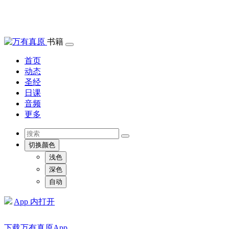
书籍
首页
动态
圣经
日课
音频
更多
切换颜色
浅色
深色
自动
App 内打开
下载万有真原App