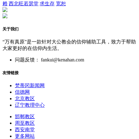
赖
西北旺若瑟堂
求生存
宽恕
关于我们
“万有真原”是一款针对大公教会的信仰辅助工具，致力于帮助
大家更好的在信仰内生活。
问题反馈： fankui@kenahan.com
友情链接
梵蒂冈新闻网
信德网
北京教区
辽宁教理中心
邯郸教区
周至教区
西安南堂
更多网站