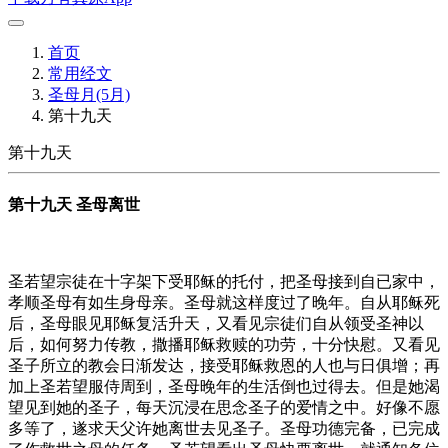
首页
常用经文
圣母月(5月)
第十九天
第十九天
第十九天 圣母离世
圣若望宗徒在十字架下受耶稣的托付，把圣母接到自已家中，
孝顺圣母有如生身母亲。圣母就这样度过了晚年。自从耶稣死
后，圣母眼见耶稣复活升天，又看见宗徒们自从领受圣神以
后，如何努力传教，撒播耶稣救赎的功劳，十分快慰。又看见
圣子所立的教会日渐发达，接受耶稣救恩的人也与日俱增；再
加上圣若望服侍周到，圣母晚年的生活倒也过得去。但是她渴
望见到她的圣子，每天沉浸在思念圣子的爱情之中。好像不愿
多等了，遂求天父许她离世去见圣子。圣母功德完备，已完成