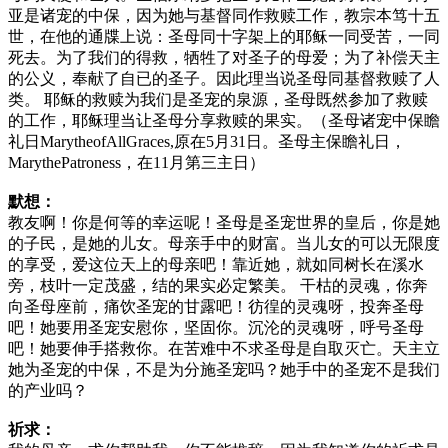
亚是诸宠的中保，因为她与基督同作救赎工作，教宗本笃十五
世，在他的通牒上说：圣母同十字架上的耶稣一同受苦，一同
死去。为了我们的得救，牺牲了对圣子的母爱；为了补偿天主
的公义，奉献了自已的圣子。因此理当说圣母同基督救赎了人
类。 耶稣的救赎为我们是圣宠的泉源，圣母既然参加了救赎
的工作，耶稣理当让圣母分享救赎的果实。（圣母诸宠中保瞻
礼日MarytheofAllGraces,原在5月31日。圣母主保瞻礼日，
MarythePatroness，在11月第三主日）
默想：
教友啊！你是何等的幸运呢！圣母是圣宠世界的皇后，你是她
的子民，是她的儿女。母亲手中的财富。当儿女的可以无限度
的享受，爱这位天上的母亲吧！靠近她，就如同树长在溪水
旁，枝叶一定茂盛，结的果实必定繁美。 干枯的灵魂，你奔
向圣母座前，痛饮圣宠的甘露吧！彷徨的灵魂呀，投奔圣母
吧！她要用圣宠安慰你，坚固你。沉沦的灵魂呀，呼号圣母
吧！她要伸手搭救你。在苦难中不求圣母是自取灭亡。天主立
她为圣宠的中保，不是为分施圣宠吗？她手中的圣宠不是我们
的产业吗？
祈求：