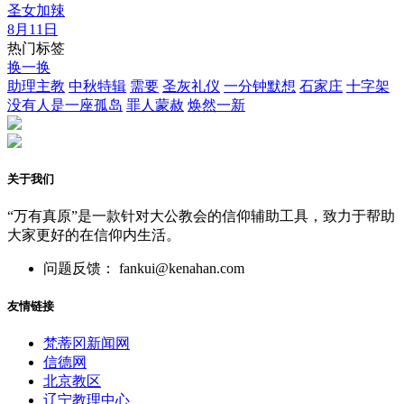
圣女加辣
8月11日
热门标签
换一换
助理主教
中秋特辑
需要
圣灰礼仪
一分钟默想
石家庄
十字架
没有人是一座孤岛
罪人蒙赦
焕然一新
关于我们
“万有真原”是一款针对大公教会的信仰辅助工具，致力于帮助
大家更好的在信仰内生活。
问题反馈： fankui@kenahan.com
友情链接
梵蒂冈新闻网
信德网
北京教区
辽宁教理中心