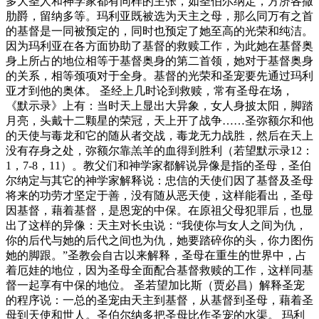
多大圣人和神学家都有同样的主张，如圣伯尔纳定，方济各撒
肋爵，留纳多等。玛利亚既被选为天主之母，那么同万有之首
的基督是一同被预定的，同时也预定了她至高的光荣和纯洁。
因为玛利亚在各方面协助了基督的救赎工作，为此她在基督奥
身上所占的地位相等于基督奥身的第二首领，她对于基督奥身
的关系，相等颈项对于全身。基督的光荣和圣宠要先通过玛利
亚才到他的奥体。 圣经上几时论到救赎，常有圣母在场，
《默示录》上有：当时天上显出大异象，女人身披太阳，脚踏
月亮，头戴十二颗星的荣冠，天上开了战争……圣弥额尔和他
的天使与毒龙和它的随从者交战，毒龙无力战胜，然后在天上
没有存身之处，弥额尔靠羔羊的血得到胜利（若望默示录12：
1，7-8，11）。教父们和神学家都解说异像是指的圣母，圣伯
尔纳定与其它的神学家解释说：忠信的天使们因了基督及圣母
将来的功劳才坚定于善，没有随从恶天使，这样能看出，圣母
因基督，藉着基督，是恩宠的中保。在原祖父母犯罪后，也显
出了这样的异像：天主对长虫说：“我使你与女人之间为仇，
你的后代与她的后代之间也为仇，她要踏碎你的头，你力图伤
她的脚跟。”圣教会自古以来解释，圣母在重生的世界中，占
着厄娃的地位，因为圣母全面配合基督救赎的工作，这样同基
督一起享有中保的地位。 圣若望加比斯（贾必昌）解释圣宠
的程序说：一总的圣宠由天主到基督，从基督到圣母，藉着圣
母到天使和世人。圣伯尔纳多把圣母比作圣宠的水渠。 玛利