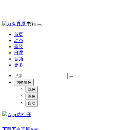
书籍
首页
动态
圣经
日课
音频
更多
切换颜色
浅色
深色
自动
App 内打开
下载万有真原App