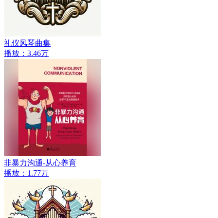
礼仪风琴曲集
播放：3.46万
非暴力沟通-从心养育
播放：1.77万