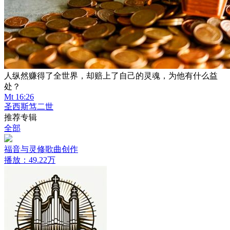
人纵然赚得了全世界，却赔上了自己的灵魂，为他有什么益
处？
Mt 16:26
圣西斯笃二世
推荐专辑
全部
福音与灵修歌曲创作
播放：49.22万