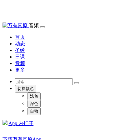
音频
首页
动态
圣经
日课
音频
更多
切换颜色
浅色
深色
自动
App 内打开
下载万有真原App