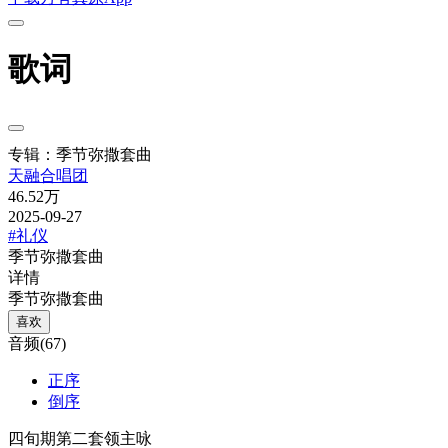
歌词
专辑：季节弥撒套曲
天融合唱团
46.52万
2025-09-27
#礼仪
季节弥撒套曲
详情
季节弥撒套曲
喜欢
音频(67)
正序
倒序
四旬期第二套领主咏