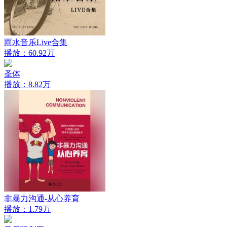
雨水音乐Live合集
播放：60.92万
圣体
播放：8.82万
非暴力沟通-从心养育
播放：1.79万