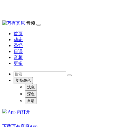
音频
首页
动态
圣经
日课
音频
更多
切换颜色
浅色
深色
自动
App 内打开
下载万有真原App