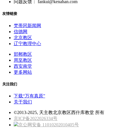
问题反馈： fankui@kenahan.com
友情链接
梵蒂冈新闻网
信德网
北京教区
辽宁教理中心
邯郸教区
周至教区
西安南堂
更多网站
关注我们
下载“万有真原”
关于我们
©2013-2025, 天主教北京教区西什库教堂 所有
京ICP备2022026334号
京公网安备 11010202010405号