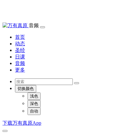
音频
首页
动态
圣经
日课
音频
更多
切换颜色
浅色
深色
自动
下载万有真原App