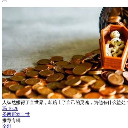
人纵然赚得了全世界，却赔上了自己的灵魂，为他有什么益处
玛 16:26
圣西斯笃二世
推荐专辑
全部