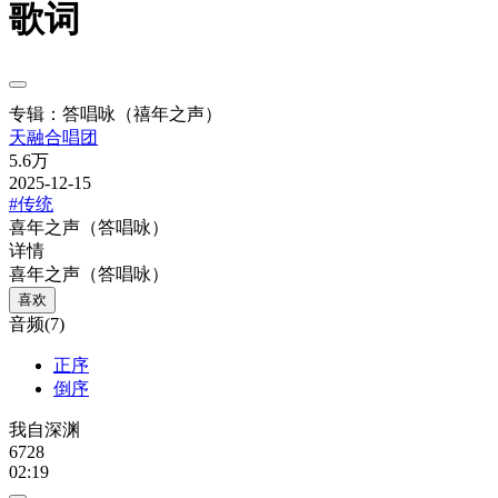
歌词
专辑：答唱咏（禧年之声）
天融合唱团
5.6万
2025-12-15
#传统
喜年之声（答唱咏）
详情
喜年之声（答唱咏）
喜欢
音频(7)
正序
倒序
我自深渊
6728
02:19