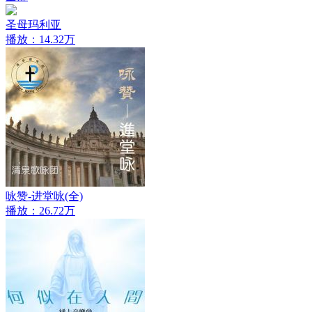
圣母玛利亚
播放：14.32万
咏赞-进堂咏(全)
播放：26.72万