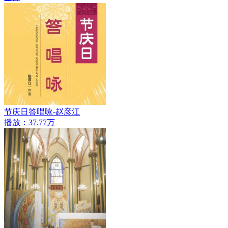
节庆日答唱咏-赵彦江
播放：37.77万