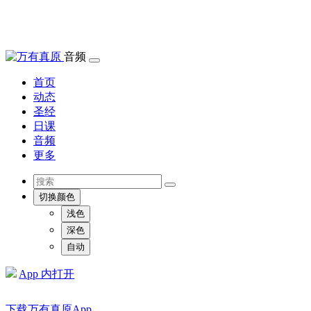
音频
首页
动态
圣经
日课
音频
更多
切换颜色
浅色
深色
自动
App 内打开
下载万有真原App