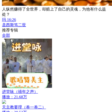
人纵然赚得了全世界，却赔上了自己的灵魂，为他有什么益
处？
玛 16:26
圣西斯笃二世
推荐专辑
全部
进堂咏（禧年之声）
播放：21.68万
天主教要理（卷一卷二）