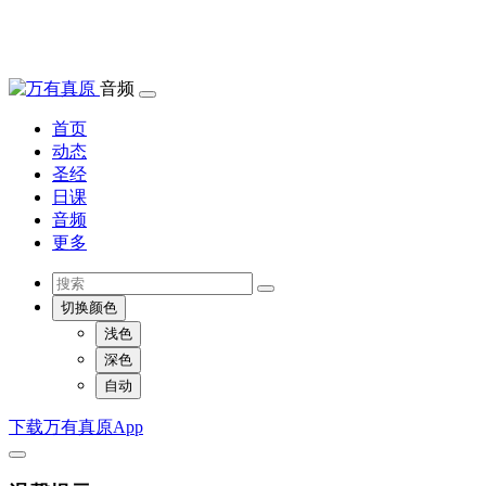
音频
首页
动态
圣经
日课
音频
更多
切换颜色
浅色
深色
自动
下载万有真原App