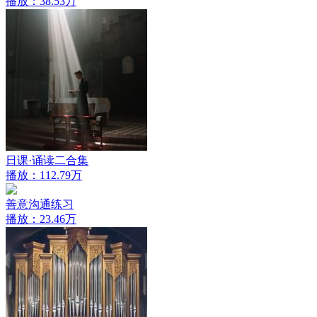
播放：38.53万
日课·诵读二合集
播放：112.79万
善意沟通练习
播放：23.46万