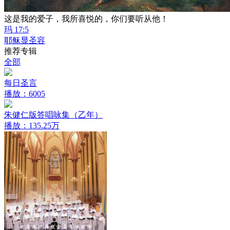
这是我的爱子，我所喜悦的，你们要听从他！
玛 17:5
耶稣显圣容
推荐专辑
全部
每日圣言
播放：6005
朱健仁版答唱咏集（乙年）
播放：135.25万