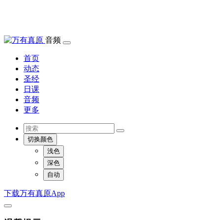
音频
首页
动态
圣经
日课
音频
更多
切换颜色
浅色
深色
自动
下载万有真原App