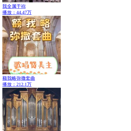
我全属于祢
播放：44.47万
额我略弥撒套曲
播放：212.1万