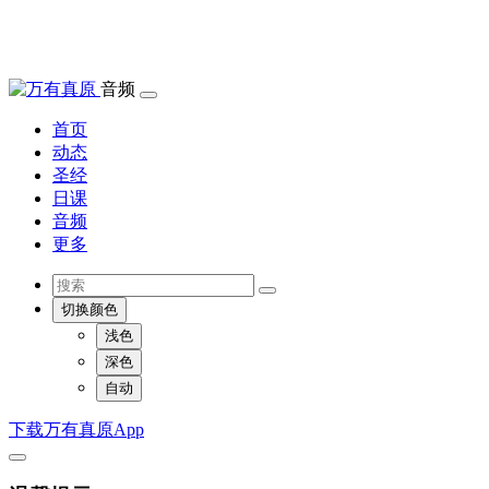
音频
首页
动态
圣经
日课
音频
更多
切换颜色
浅色
深色
自动
下载万有真原App