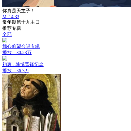
你真是天主子！
Mt 14:33
常年期第十九主日
推荐专辑
全部
我心仰望合唱专辑
播放：30.23万
初衷 - 韩博晋铎纪念
播放：36.3万