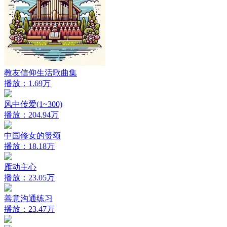
教友信仰生活歌曲集
播放：1.69万
风中传爱(1~300)
播放：204.94万
中国修女的赞颂
播放：18.18万
雁动主心
播放：23.05万
善意沟通练习
播放：23.47万