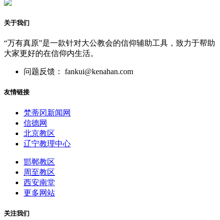
关于我们
“万有真原”是一款针对大公教会的信仰辅助工具，致力于帮助
大家更好的在信仰内生活。
问题反馈： fankui@kenahan.com
友情链接
梵蒂冈新闻网
信德网
北京教区
辽宁教理中心
邯郸教区
周至教区
西安南堂
更多网站
关注我们