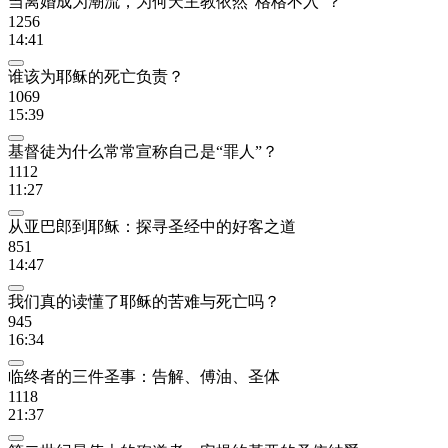
当离婚成为潮流，为何天主教依然“格格不入”？
1256
14:41
谁该为耶稣的死亡负责？
1069
15:39
基督徒为什么常常宣称自己是“罪人”？
1112
11:27
从亚巴郎到耶稣：探寻圣经中的好客之道
851
14:47
我们真的读懂了耶稣的苦难与死亡吗？
945
16:34
临终者的三件圣事：告解、傅油、圣体
1118
21:37