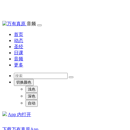
音频
首页
动态
圣经
日课
音频
更多
切换颜色
浅色
深色
自动
App 内打开
下载万有真原App