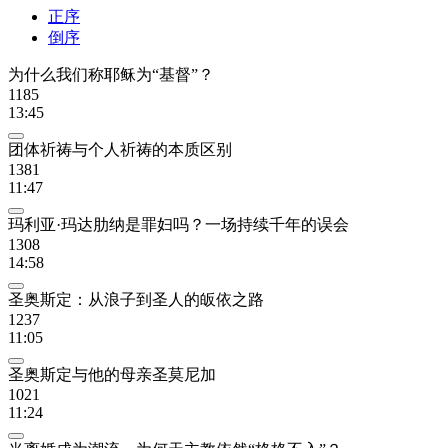
正序
倒序
为什么我们称耶稣为“基督”？
1185
13:45
团体祈祷与个人祈祷的本质区别
1381
11:47
玛利亚·玛达肋纳是罪妇吗？一场持续千年的误会
1308
14:58
圣奥斯定：从浪子到圣人的皈依之路
1237
11:05
圣奥斯定与他的母亲圣莫尼加
1021
11:24