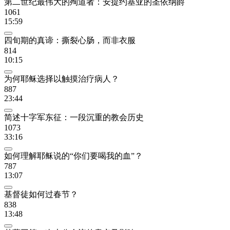
第二世纪最伟大的殉道者：安提约基亚的圣依纳爵
1061
15:59
四旬期的真谛：撕裂心肠，而非衣服
814
10:15
为何耶稣选择以触摸治疗病人？
887
23:44
简述十字军东征：一段沉重的教会历史
1073
33:16
如何理解耶稣说的“你们要喝我的血”？
787
13:07
基督徒如何过春节？
838
13:48