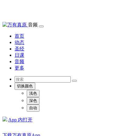
音频
首页
动态
圣经
日课
音频
更多
切换颜色
浅色
深色
自动
App 内打开
下载万有真原App