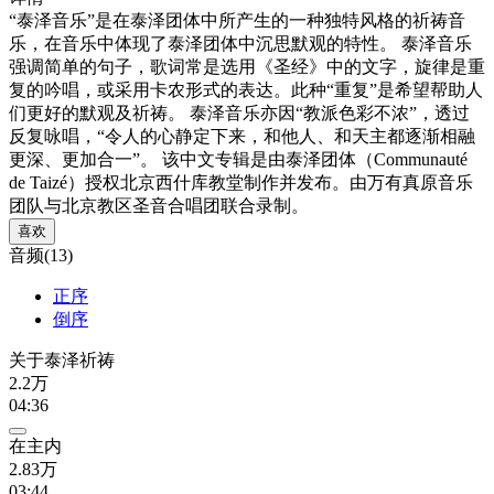
“泰泽音乐”是在泰泽团体中所产生的一种独特风格的祈祷音
乐，在音乐中体现了泰泽团体中沉思默观的特性。 泰泽音乐
强调简单的句子，歌词常是选用《圣经》中的文字，旋律是重
复的吟唱，或采用卡农形式的表达。此种“重复”是希望帮助人
们更好的默观及祈祷。 泰泽音乐亦因“教派色彩不浓”，透过
反复咏唱，“令人的心静定下来，和他人、和天主都逐渐相融
更深、更加合一”。 该中文专辑是由泰泽团体（Communauté
de Taizé）授权北京西什库教堂制作并发布。由万有真原音乐
团队与北京教区圣音合唱团联合录制。
喜欢
音频(13)
正序
倒序
关于泰泽祈祷
2.2万
04:36
在主内
2.83万
03:44