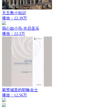
天主教小知识
播放：22.39万
我心如小鸟-光启圣乐
播放：22.3万
紫禁城里的耶稣会士
播放：12.56万