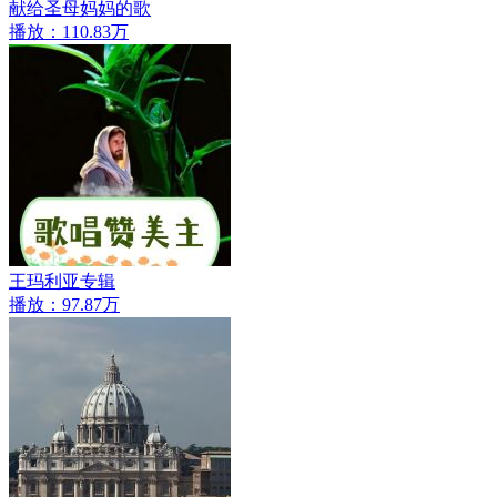
献给圣母妈妈的歌
播放：110.83万
王玛利亚专辑
播放：97.87万