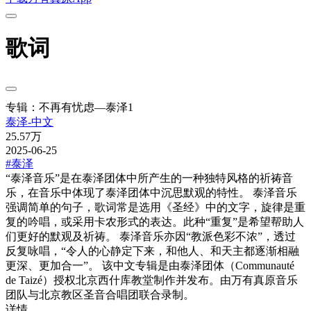
歌词
专辑：不再有忧虑—泰泽1
泰泽-中文
25.57万
2025-06-25
#泰泽
“泰泽音乐”是在泰泽团体中所产生的一种独特风格的祈祷音
乐，在音乐中体现了泰泽团体中沉思默观的特性。 泰泽音乐
强调简单的句子，歌词常是选用《圣经》中的文字，旋律是重
复的吟唱，或采用卡农形式的表达。此种“重复”是希望帮助人
们更好的默观及祈祷。 泰泽音乐亦因“教派色彩不浓”，透过
反复咏唱，“令人的心静定下来，和他人、和天主都逐渐相融
更深、更加合一”。 该中文专辑是由泰泽团体（Communauté
de Taizé）授权北京西什库教堂制作并发布。由万有真原音乐
团队与北京教区圣音合唱团联合录制。
详情