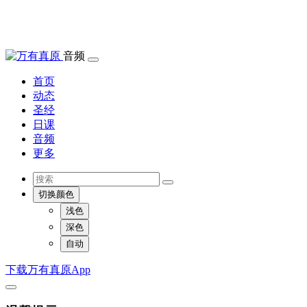
音频
首页
动态
圣经
日课
音频
更多
切换颜色
浅色
深色
自动
下载万有真原App