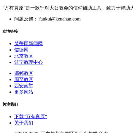
“万有真原”是一款针对大公教会的信仰辅助工具，致力于帮助
问题反馈： fankui@kenahan.com
友情链接
梵蒂冈新闻网
信德网
北京教区
辽宁教理中心
邯郸教区
周至教区
西安南堂
更多网站
关注我们
下载“万有真原”
关于我们