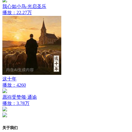
我心如小鸟-光启圣乐
播放：22.27万
这十年
播放：4260
愿祢受赞颂·通谕
播放：3.78万
关于我们