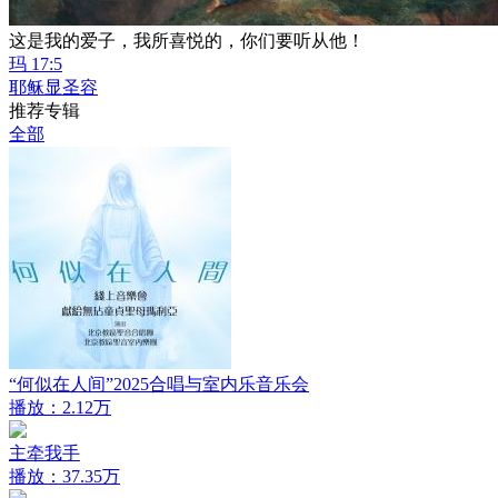
这是我的爱子，我所喜悦的，你们要听从他！
玛 17:5
耶稣显圣容
推荐专辑
全部
“何似在人间”2025合唱与室内乐音乐会
播放：2.12万
主牵我手
播放：37.35万