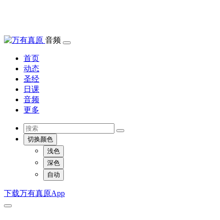
音频
首页
动态
圣经
日课
音频
更多
切换颜色
浅色
深色
自动
下载万有真原App