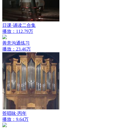
日课·诵读二合集
播放：112.79万
善意沟通练习
播放：23.46万
答唱咏·丙年
播放：9.64万