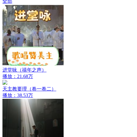
全部
进堂咏（禧年之声）
播放：21.68万
天主教要理（卷一卷二）
播放：38.53万