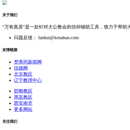
关于我们
“万有真原”是一款针对大公教会的信仰辅助工具，致力于帮助
问题反馈： fankui@kenahan.com
友情链接
梵蒂冈新闻网
信德网
北京教区
辽宁教理中心
邯郸教区
周至教区
西安南堂
更多网站
关注我们