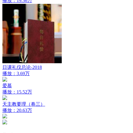
播放：19.36万
日课礼仪总论-2018
播放：3.69万
爱慕
播放：15.52万
天主教要理（卷三）
播放：20.63万