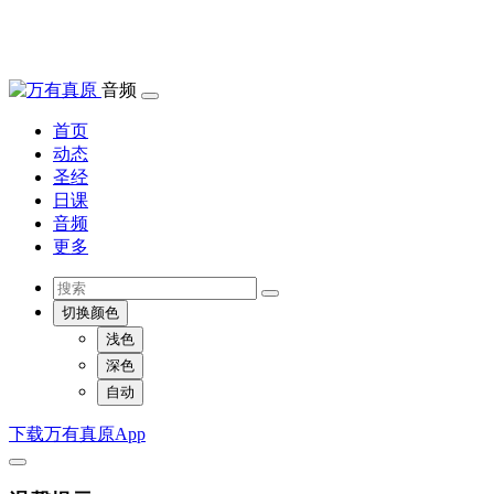
音频
首页
动态
圣经
日课
音频
更多
切换颜色
浅色
深色
自动
下载万有真原App