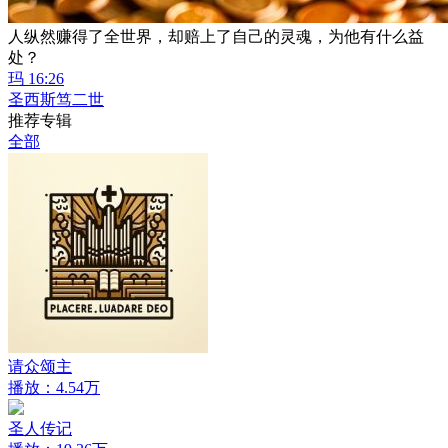
人纵然赚得了全世界，却赔上了自己的灵魂，为他有什么益
处？
玛 16:26
圣西斯笃二世
推荐专辑
全部
请众颂主
播放：4.54万
圣人传记