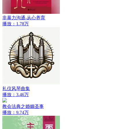
非暴力沟通-从心养育
播放：1.78万
礼仪风琴曲集
播放：3.46万
教会法典之婚姻圣事
播放：9.74万