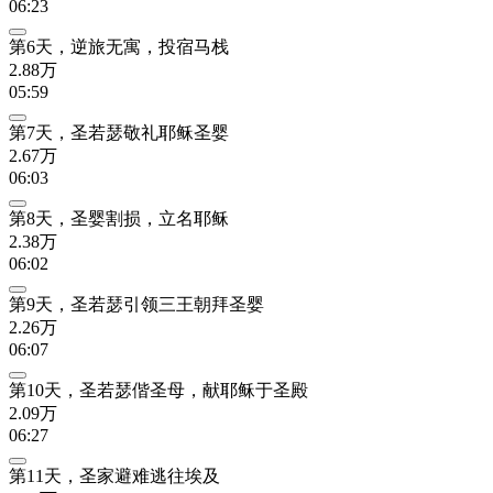
06:23
第6天，逆旅无寓，投宿马栈
2.88万
05:59
第7天，圣若瑟敬礼耶稣圣婴
2.67万
06:03
第8天，圣婴割损，立名耶稣
2.38万
06:02
第9天，圣若瑟引领三王朝拜圣婴
2.26万
06:07
第10天，圣若瑟偕圣母，献耶稣于圣殿
2.09万
06:27
第11天，圣家避难逃往埃及