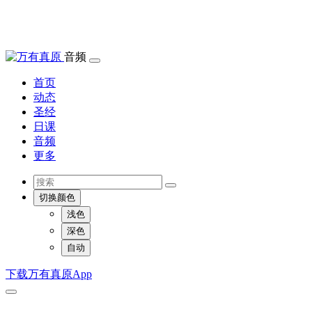
音频
首页
动态
圣经
日课
音频
更多
切换颜色
浅色
深色
自动
下载万有真原App