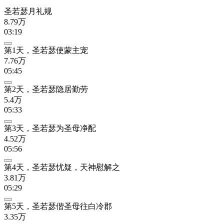
圣若瑟月礼规
8.79万
03:19
第1天，圣若瑟使蒙主宠
7.76万
05:45
第2天，圣若瑟隐居勤劳
5.4万
05:33
第3天，圣若瑟为圣母净配
4.52万
05:56
第4天，圣若瑟忧疑，天神慰解之
3.81万
05:29
第5天，圣若瑟偕圣母往白冷郡
3.35万