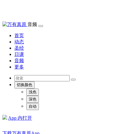
音频
首页
动态
圣经
日课
音频
更多
切换颜色
浅色
深色
自动
App 内打开
下载万有真原App