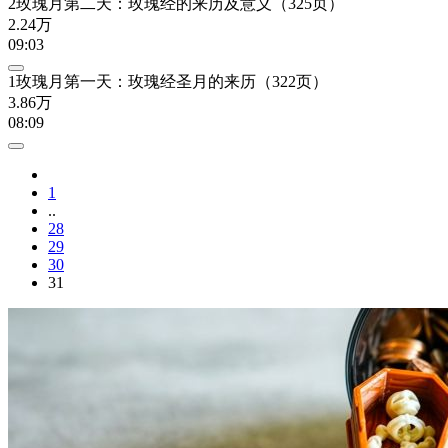
2玫瑰月第二天：玫瑰经的来历及意义（325页）
2.24万
09:03
1玫瑰月第一天：玫瑰经圣月的来历（322页）
3.86万
08:09
1
..
28
29
30
31