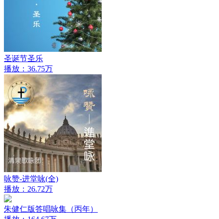
圣诞节圣乐
播放：36.75万
咏赞-进堂咏(全)
播放：26.72万
朱健仁版答唱咏集（丙年）