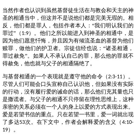
当然作者也认识到虽然基督徒生活在与教会和天主的神
圣的相通当中，但这并不是说他们都是完美无瑕的。相
反，他们都是罪人，包括作者本人：“我们明认我们的
罪过”（
）。他们之所以能进入到神圣的相通中，是
1:9
因为他们愿意忏悔，并且因为有倾流圣血的基督为他们
赎罪，做他们的护卫者。宗徒信经也说：“诸圣相通，
罪过赦免”。如果人不承认自己的罪，那么他的罪就不
得赦免，他也就与父子的相通隔绝了。
与基督相通的一个表现就是遵守他的命令（
）。
2:3-11
尽管人们可能会口头宣称自己认识他，但如果没有实际
的行动，没有履行爱的诫命的话，那么他们充其量也只
是撒谎者。与父子的相通不只停留在理性思维上，这种
亲密的关系必须在一个人的身上以爱的方式表现出来。
爱是若望书信的重点。只在若望一书里，爱一词就出现
了多达
次。在下文中，作者会解释爱的含义（
53
4:10-
）。
19