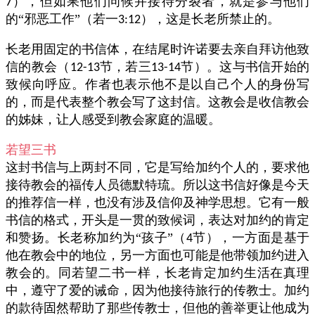
），但如果他们问候并接待分裂者，就是参与他们
7
的“邪恶工作”（若一
），这是长老所禁止的。
3:12
长老用固定的书信体，在结尾时许诺要去亲自拜访他致
信的教会（
节，若三
节）。这与书信开始的
12-13
13-14
致候向呼应。作者也表示他不是以自己个人的身份写
的，而是代表整个教会写了这封信。这教会是收信教会
的姊妹，让人感受到教会家庭的温暖。
若望三书
这封书信与上两封不同，它是写给加约个人的，要求他
接待教会的福传人员德默特琉。所以这书信好像是今天
的推荐信一样，也没有涉及信仰及神学思想。它有一般
书信的格式，开头是一贯的致候词，表达对加约的肯定
和赞扬。长老称加约为“孩子”（
节），一方面是基于
4
他在教会中的地位，另一方面也可能是他带领加约进入
教会的。同若望二书一样，长老肯定加约生活在真理
中，遵守了爱的诫命，因为他接待旅行的传教士。加约
的款待固然帮助了那些传教士，但他的善举更让他成为