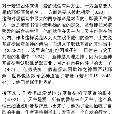
对于若望团体来讲，爱的诫命有两方面。一方面是要人
相信耶稣基督的名，一方面是要人彼此相爱（
）。
3:23
这和对观福音中最大的两条诫命是对应的，即爱天主爱
人。这是若望书信中最明确的爱的定义。基督徒如果按
照爱的诫命去生活，他们就住在天主内，天主也住在他
们内。作者这样说是因为天主赐予他们的圣神。上文说
基督徒因着圣神的傅油，而进入了耶稣基督的真理当中
（
），这里说他们也因着圣神，居住在与父子
2:20-21
共融的相通中（
）。圣神是真理之神，因为凭圣神
3:24
基督徒明认耶稣是默西亚，且是在肉身内降世的天主子
（
）。但假先知、假基督却因欺诈之神而否认耶
4:2
稣，世界也因欺诈之神迫害了耶稣（若
；
1:10,15
8:43-
），他们是属于世界的。
44
接下来，作者指出爱是区分基督徒和假基督的根本
（
）。天主是爱，所有的爱都来自天主，这个真
4:7-21
理已经通过耶稣基督显示出来了，他为了爱而牺牲了自
己的生命。作者更特别指出，爱不是一个自发的行为，