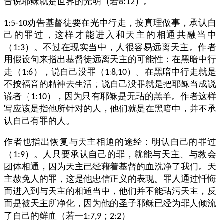
音说耶稣就是世界的光明（若
）。
8:12
劝告基督徒要在光中行走，按真理做事，承认自
1:5-10
己的罪过，这样才能进入和天主的相通共融当中
（
）。不过在现实当中，人很容易远离天主。作者
1:3
用假设句来指出基督徒远离天主的可能性：在黑暗中行
走（
），说自己没罪（
）。在黑暗中行走就是
1:6
1:8,10
不按福音的精神去生活；说自己没罪就是把耶稣当成说
谎者（
），因为只有耶稣是无玷的羔羊。作者这样
1:10
写应该是指他所针对的人，他们就是在黑暗中，并不承
认自己有罪的人。
作者也指出恢复与天主相通的途经：明认自己的罪过
（
）。人只要承认自己的罪，就能与天主、与教会
1:9
团体相通，因为天主已经藉着基督的血洗净了我们。天
主赦免人的罪，这是他忠信正义的表现。罪人通过忏悔
而进入到与天主的相通当中，他们并不能玷污天主，反
而是被天主所净化，因为他的圣子耶稣已经为罪人倾流
了自己的鲜血（若一
；
）
1:7,9
2:2