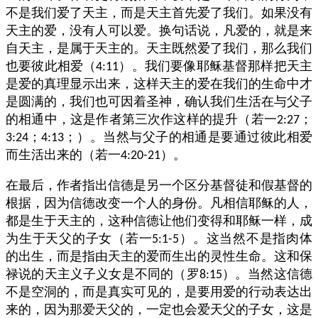
不是我们爱了天主，而是天主首先爱了我们。如果没有
天主的爱，没有人可以爱。换句话说，凡爱的，就是来
自天主，是属于天主的。天主既然爱了我们，那么我们
也要彼此相爱（
）。我们要像耶稣基督那样把天主
4:11
是爱的真理显示出来，这样天主的爱在我们的生命中才
是圆满的，我们也可因着圣神，确认我们生活在与父子
的相通中，这是作者第三次作这样的提升（若一
；
2:27
；
；）。当然与父子的相通是要通过彼此相爱
3:24
4:13
而生活出来的（若一
）。
4:20-21
在最后，作者指出信德是另一个区分基督徒和假基督的
根据，因为信德改变一个人的身份。凡相信耶稣的人，
都是生于天主的，这种信德让他们变得和耶稣一样，成
为生于天父的子女（若一
）。这当然不是指肉体
5:1-5
的出生，而是指由天主的爱而生出的灵性生命。这和保
禄说的天主义子义女是不同的（罗
）。当然这信德
8:15
不是空洞的，而是真实可见的，是要用爱的行动表达出
来的，因为那爱天父的，一定也会爱天父的子女，这是