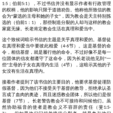
；伯前
），不过书信并没有显示作者有行政管理
1:5
5:1
的权柄，他的影响只限于道德劝告。他称他所致信的教
会为“蒙选的主母和她的子女”，因为教会是天主特别拣
选的（伯前
：
），那些制造分裂的人却与这样的教会
1
1
家庭无缘。长老肯定教会生活在真理和爱当中。
这个致候词暗示书信的主题是关乎真理和爱的。基督徒
在真理和爱当中要彼此相爱（
节）。这是基督的命
4-6
令，相信基督，就是履行他的命令。不过好像不是每一
位团体的信友都遵守了这命令，因为长老说他见到“一
些”主母的子女在真理内生活（
节），这暗示其他的子
4
女没有生活在真理内。
接着作者提到了该书信的主要目的，他要求基督徒谨防
假基督，因为他们不接受关于基督的教导，拒绝承认圣
言成了血肉的奥迹，而且迷惑教会团体，所以他们是假
基督（
节）。长老警告教会不可接待和问候他们。虽
7
然协助福音的使者是教会义不容辞的责任（斐
1:5-