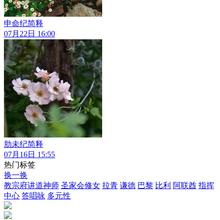
申命纪简释
07月22日 16:00
肋未纪简释
07月16日 15:55
热门标签
换一换
教宗府讲道神师
圣家会修女
拉青
谦德
巴黎
比利
阿联酋
指挥
中心
答唱咏
多元性