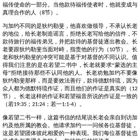
福传使命的一部分。当他款待福传使者时，他就变成与
真理合作的人（
节）。
8
与加约不同的是狄约勒斐，他喜欢做领导，不承认长老
的地位，给长老制造谣言，拒绝长老写给他的信件，不
款待旅行的福传弟兄，并把款待的基督徒逐出教会。长
老要跟狄约勒斐当面对峙，指责他的行为（
节）。长
10
老和狄约勒斐的冲突可能是基于对基督的不同认识。值
得我们注意的是在若望二书中，长老就要求“蒙选的主
母”拒绝接待那些不认同他的人。长老劝勉加约不要像
狄约勒斐那样，而是要效法善行，款待德默特琉，因为
众人都为德默特琉作证，而且他们的作证是真实的（
12
节）。长老这样的作证和若望福音所说的作证是一致的
（若
；
；若一
）。
19:35
21:24
1:1-4
像若望二书一样，这篇书信的结尾说长老会亲自到访加
约及他所属的教会。他请求加约一一问候各位基督徒，
这是若望团体彼此相爱的一种表现。我们每位基督徒也