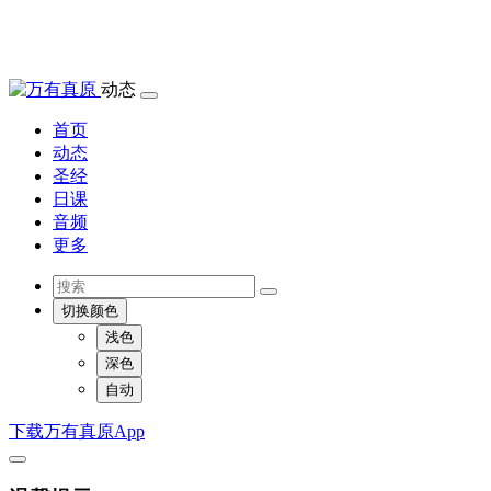
动态
首页
动态
圣经
日课
音频
更多
切换颜色
浅色
深色
自动
下载万有真原App