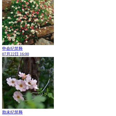
申命纪简释
07月22日 16:00
肋未纪简释