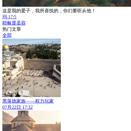
这是我的爱子，我所喜悦的，你们要听从他！
玛 17:5
耶稣显圣容
热门文章
全部
黑落德家族——权力玩家
07月22日 17:32