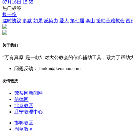
07月16日 15:55
热门标签
换一换
临时协议
多默
如果
感染力
爱人
第七届
李山
援助苦难教会
西
关于我们
“万有真原”是一款针对大公教会的信仰辅助工具，致力于帮助
问题反馈： fankui@kenahan.com
友情链接
梵蒂冈新闻网
信德网
北京教区
辽宁教理中心
邯郸教区
周至教区