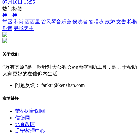
07月16日 15:55
热门标签
换一换
堂区
和尚
西西里
管风琴音乐会
侯洗者
答唱咏
嫉妒
文告
棕榈
彤音
寻找天主
关于我们
“万有真原”是一款针对大公教会的信仰辅助工具，致力于帮助
大家更好的在信仰内生活。
问题反馈： fankui@kenahan.com
友情链接
梵蒂冈新闻网
信德网
北京教区
辽宁教理中心