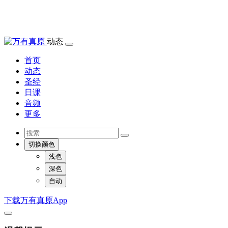
动态
首页
动态
圣经
日课
音频
更多
切换颜色
浅色
深色
自动
下载万有真原App