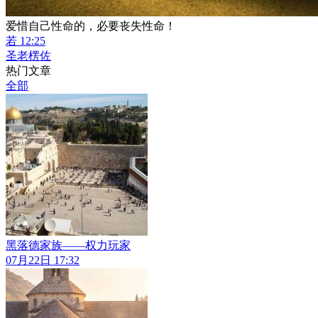
爱惜自己性命的，必要丧失性命！
若 12:25
圣老楞佐
热门文章
全部
黑落德家族——权力玩家
07月22日 17:32