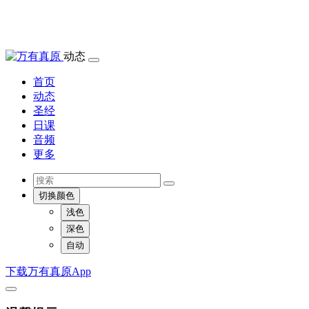
动态
首页
动态
圣经
日课
音频
更多
切换颜色
浅色
深色
自动
下载万有真原App