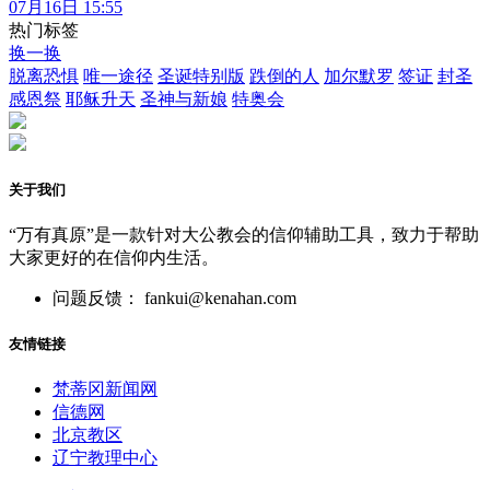
07月16日 15:55
热门标签
换一换
脱离恐惧
唯一途径
圣诞特别版
跌倒的人
加尔默罗
签证
封圣
感恩祭
耶稣升天
圣神与新娘
特奥会
关于我们
“万有真原”是一款针对大公教会的信仰辅助工具，致力于帮助
大家更好的在信仰内生活。
问题反馈： fankui@kenahan.com
友情链接
梵蒂冈新闻网
信德网
北京教区
辽宁教理中心