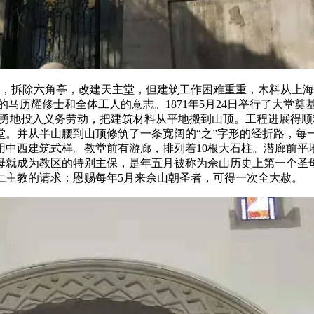
始了，拆除六角亭，改建天主堂，但建筑工作困难重重，木料从上
的马历耀修士和全体工人的意志。1871年5月24日举行了大堂
勇地投入义务劳动，把建筑材料从平地搬到山顶。工程进展得顺利
。并从半山腰到山顶修筑了一条宽阔的“之”字形的经折路，每一
中西建筑式样。教堂前有游廊，排列着10根大石柱。潜廊前平地
就成为教区的特别主保，是年五月被称为佘山历史上第一个圣母
怀仁主教的请求：恩赐每年5月来佘山朝圣者，可得一次全大赦。