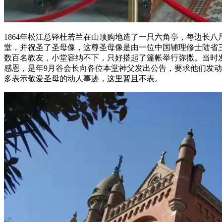
1864年松江总铎杜若兰在山顶购地造了一只六角亭，每边长八
堂，并祝圣了圣母像，这尊圣母像是由一位中国辅理修士陆省三模
数百名教友，小堂容纳不下，只好搭起了篷帐举行弥撒。当时
感恩，是年9月谷会长向各位本堂神父发出公告，要求他们发
多表示敬爱圣母的动人事迹，这里暂且不表。