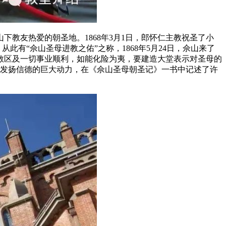
下教友热爱的朝圣地。1868年3月1日，郎怀仁主教祝圣了小
有“佘山圣母进教之佑”之称，1868年5月24日，佘山来了
教区及一切事业顺利，如能化险为夷，要建造大堂表示对圣母的
们发扬信德的巨大动力，在《佘山圣母朝圣记》一书中记述了许