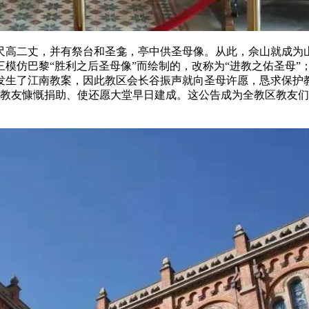
尺高二丈，并有祭台和圣龛，亭中供圣母像。从此，佘山就成为山
仿巴黎“胜利之后圣母像”而绘制的，改称为“进教之佑圣母”；从此
发生了江南教案，因此教区会长谷振声就向圣母许愿，恳求保护
动教友慷慨捐助、使还愿大堂早日建成。这公告成为全教区教友