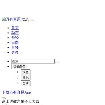
动态
首页
动态
圣经
日课
音频
更多
切换颜色
浅色
深色
自动
下载万有真原App
佘山进教之佑圣母大殿