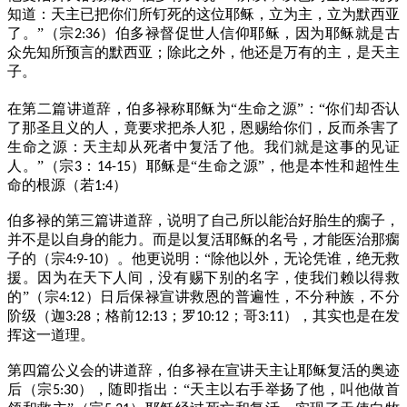
知道：天主已把你们所钉死的这位耶稣，立为主，立为默西亚
了。”（宗
）伯多禄督促世人信仰耶稣，因为耶稣就是古
2:36
众先知所预言的默西亚；除此之外，他还是万有的主，是天主
子。
在第二篇讲道辞，伯多禄称耶稣为“生命之源”：“你们却否认
了那圣且义的人，竟要求把杀人犯，恩赐给你们，反而杀害了
生命之源：天主却从死者中复活了他。我们就是这事的见证
人。”（宗
：
）耶稣是“生命之源”，他是本性和超性生
3
14-15
命的根源（若
）
1:4
伯多禄的第三篇讲道辞，说明了自己所以能治好胎生的瘸子，
并不是以自身的能力。而是以复活耶稣的名号，才能医治那瘸
子的（宗
）。他更说明：“除他以外，无论凭谁，绝无救
4:9-10
援。因为在天下人间，没有赐下别的名字，使我们赖以得救
的”（宗
）日后保禄宣讲救恩的普遍性，不分种族，不分
4:12
阶级（迦
；格前
；罗
；哥
），其实也是在发
3:28
12:13
10:12
3:11
挥这一道理。
第四篇公义会的讲道辞，伯多禄在宣讲天主让耶稣复活的奥迹
后（宗
），随即指出：“天主以右手举扬了他，叫他做首
5:30