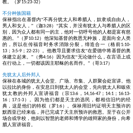
教。（罗
）
15:23-32
不分种族国籍
保禄指出在基督内“不再分犹太人和希腊人，奴隶或自由人，
男人和女人，”（迦
）“其实，并没有犹太人与希腊人的区
3:28
别，因为众人都有同一的主，他对一切呼号他的人都是富有慈
惠的。”（罗
）他深知基督的救恩无种族，是面向全人类
10:12
的，所以在传福音时务求消除分裂，缔造合一（格前
1:10-
；
；
）。他教导且要求信友“在爱德中将基督的奥
13
3:5-9
22-23
体建立起来。”（弗
）因为信友“无论做什么，在言语上或
4:16
在行动上，一切都该因主耶稣的名而作。”（哥
）
3:17
先犹太人后外邦人
保禄在各城的犹太人会堂、广场、市集、人群聚会处宣讲。他
以拉比的身份，在安息日到犹太人的会堂，先向犹太人和皈依
犹太教的外邦人宣讲福音（宗
，
；
；
13:6
14,16-47
14:1
16:13-
；
）。因为他们都是天主的选民，都相信旧约的经
16
17:1-3
典，这是他们的特权（罗
）。保禄用旧约证明天主预许的
1:6
默西亚已经来临，并已完成了天主所预许的救恩。至于在公开
场合或学校，他则以智慧的老师和博学的雄辩家的身份，向希
腊人宣讲福音。