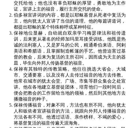
交托给他；他也没有辜负耶稣的厚望，勇敢地为主作
证，宣讲上主的福音，履行主所交托的使命。
伯多禄宣讲词的内容，都是以耶稣基督从死者中复活为
主，他向犹太人宣讲了当信的道理。他的每篇讲道词，
都提出耶稣的某个特殊称呼或某种特征。
保禄地位显赫，自幼就自双亲学习梅瑟律法和祖传遗
训，后来更从著名的经师加玛里耳接受训练。他既是热
诚的法利塞人，又是罗马的公民，精通希伯来语、阿剌
美语和希腊语，且掌握制造帐篷的手艺。他曾迫害过基
督的教会，后来为复活的主所召叫，因而成为天主的器
皿，毕生向外邦人传扬基督的福音。
保禄有其独特的传教策略。他往往挑选大省会、大城
市、交通要塞，以及没有人去传过福音的地方去传教。
他常在城市的犹太会堂、广场、市集等群众集会之处宣
讲。他在各地建立基督徒团体，培育他们一段时间后，
便会把教会的工作留给当地的领袖，然后到其他地方去
播撒福音的种子。
保禄传播福音，对象不同，方法也有所不同。他向犹太
人和皈依者宣讲福音的方法，就跟向外邦人传播福音的
方法各有不同。他透过话语、亲作榜样、不竭的爱心，
将基督复活的福音传遍天涯海角。