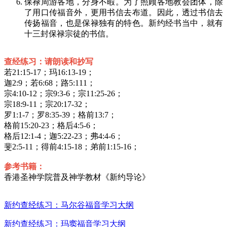
保禄周游各地，分身不暇。为了照顾各地教会团体，除
了用口传福音外，更用书信去布道。因此，透过书信去
传扬福音，也是保禄独有的特色。新约经书当中，就有
十三封保禄宗徒的书信。
查经练习：请朗读和抄写
若21:15-17；玛16:13-19；
迦2:9；若6:68；路5:111；
宗4:10-12；宗9:3-6；宗11:25-26；
宗18:9-11；宗20:17-32；
罗1:1-7；罗8:35-39；格前13:7；
格前15:20-23；格后4:5-6；
格后12:1-4；迦5:22-23；弗4:4-6；
斐2:5-11；得前4:15-18；弟前1:15-16；
参考书籍：
香港圣神学院普及神学教材《新约导论》
新约查经练习：马尔谷福音学习大纲
新约查经练习：玛窦福音学习大纲