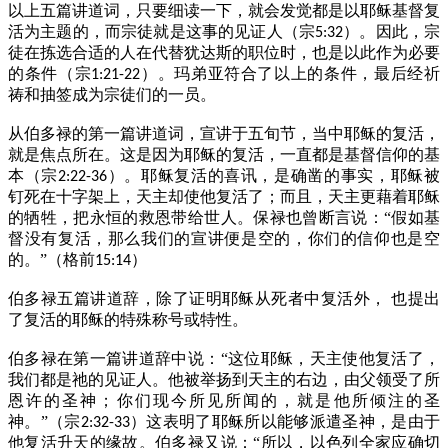
以上五篇讲道词，只要细读一下，就会发觉都是以耶稣基督复
活为主题的，而宗徒就是这事的见证人（宗
）。因此，宗
5:32
徒在拣选合适的人在代替犹达斯的职位时，也是以此作为必要
的条件（宗
）。玛弟亚符合了以上的条件，最后经祈
1:21-22
祷和抽签成为宗徒们的一员。
从伯多禄的第一篇讲道词，宣讲于五旬节，当中耶稣的复活，
就是焦点所在。这是因为耶稣的复活，一直都是基督信仰的基
本（宗
）。耶稣复活的喜讯，是确凿的事实，耶稣被
2:22-36
钉死在十字架上，天主却使他复活了；而且，天主更藉着耶稣
的牺牲，把永恒的救恩带给世人。保禄也曾断言说：“假如基
督没有复活，那么我们的宣讲便是空的，你们的信仰也是空
的。”（格前
）
15:14
伯多禄五篇讲道辞，除了证明耶稣从死者中复活外，
也提出
了复活的耶稣的特殊称号或特性。
伯多禄在第一篇讲道辞中说：“这位耶稣，天主使他复活了，
我们都是祂的见证人。他被举扬到天主的右边，由父领受了所
恩许的圣神；你们现今所见所闻的，就是他所倾注的圣
神。”（宗
）这表明了耶稣所以能够派遣圣神，是由于
2:32-33
他复活升天的缘故。伯多禄又说：“所以，以色列全家应确切