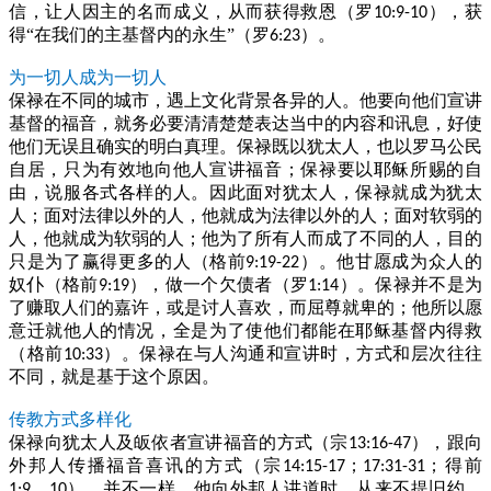
信，让人因主的名而成义，从而获得救恩（罗
），获
10:9-10
得“在我们的主基督内的永生”（罗
）。
6:23
为一切人成为一切人
保禄在不同的城市，遇上文化背景各异的人。他要向他们宣讲
基督的福音，就务必要清清楚楚表达当中的内容和讯息，好使
他们无误且确实的明白真理。保禄既以犹太人，也以罗马公民
自居，只为有效地向他人宣讲福音；保禄要以耶稣所赐的自
由，说服各式各样的人。因此面对犹太人，保禄就成为犹太
人；面对法律以外的人，他就成为法律以外的人；面对软弱的
人，他就成为软弱的人；他为了所有人而成了不同的人，目的
只是为了赢得更多的人（格前
）。他甘愿成为众人的
9:19-22
奴仆（格前
），做一个欠债者（罗
）。保禄并不是为
9:19
1:14
了赚取人们的嘉许，或是讨人喜欢，而屈尊就卑的；他所以愿
意迁就他人的情况，全是为了使他们都能在耶稣基督内得救
（格前
）。保禄在与人沟通和宣讲时，方式和层次往往
10:33
不同，就是基于这个原因。
传教方式多样化
保禄向犹太人及皈依者宣讲福音的方式（宗
），跟向
13:16-47
外邦人传播福音喜讯的方式（宗
；
；得前
14:15-17
17:31-31
，
），并不一样。他向外邦人讲道时，从来不提旧约，
1:9
10