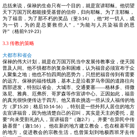
总括来说，保禄的生命只有一个目的，就是宣讲耶稣。他切望
天下万国万民都能接受基督的信仰，归向耶稣。为了主耶稣，
为了福音，为了那不朽的奖品（斐
），他“对一切人，成
3:14
为一切，为的是总要救些人”，“为能与人共染福音的恩
许”（格前
）
9:19-23
3.3 传教的策略
大都市和省会
保禄的伟大计划，就是在万国万民当中发展传教事业，使天国
普及人间。他不惧都市的复杂和困难，认为福音必须宣布于众
人聚集之地；他也不怕四周的恶势力，只想把福音传到有需要
的远方。保禄的福传线路，基本上是沿着罗马帝国的道路往向
西部进发，特别以省会、大城市、交通要塞——格林多、得撒
洛尼、雅典、厄弗所、哥罗森等作宣讲中心。正因如此，福音
的真光很快便传达于四方。他又喜欢挑选一些从没人福传的地
方（罗
；格后
），特别是一些外邦人居住的地方
15:20
10:14-16
去宣讲福音，因为他清楚自己的召叫，其实是天主的委托，是
要“向未受割礼的人，宣讲福音”（迦
）。并要“在异民中传
2:7
扬基督”（迦
）。他在新的地方建立教会，也在根基牢固
1:16
的地方，促进教会的宗教生活，也曾策划到地极西班牙去传