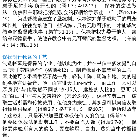
弟子厄帕弗辣所开创的（哥
；
）。保禄的这些做
1:7
4:12-13
法，仿佛跟主耶稣把治理教会的权柄给予宗徒一样（玛
16:18-
），为基督教会建立了圣统制。保禄深知弟子或助手的恩宠
19
和长处，往往先给他们一些试炼，只有无瑕可指的，才能成为
教会的监督或执事（弟前
）。保禄把权力委于他人，曾
3:1-13
给弟茂德覆手，使他在教会中有无可替代的监督之权。（弟前
：
；弟后
）
4
14
1:6
保禄制作帐篷的手艺
制造帐幕是保禄的专业，他以此为生，并在书信中多次提到自
己“亲手劳碌操作”（格前
）。制造帐幕不需笨重的工具，
4:12
因此他可以带着手艺孑然一身，轻装上阵，周游各地。为的是
到各地宣讲福音。他一面宣讲天主的福音，一面工作，又可以
亲身跟“与他截然不同的”外邦人、远处的人接触，更可以
在“自由时间”与人交谈辩论（宗
）。保禄辛劳工作，赚
19:9-10
取生活所需和传教费用，但他身为宗徒，其实是可以向信友取
得物质供应的（得前
；格前
，
；路
）。他所以放弃
2:7
9:4
5
10:7
了这权利，只是不想加重团体或任何人的负担（得前
）；
2:9
他要团体效法他勤劳工作，不要白吃人饭（得后
）。保
3:7-8
禄要体验所有人的痛苦，要在软弱、自由、贫穷当中传播福
音。