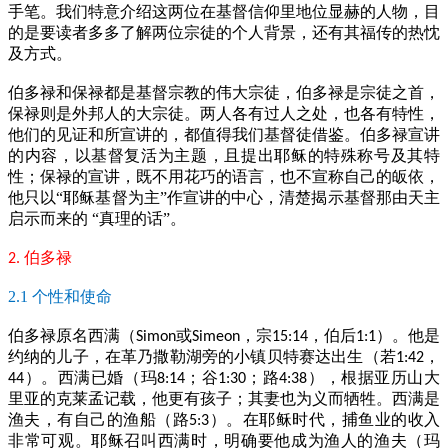
手笔。我们特意介绍这两位在基督信仰里地位显赫的人物，目
的是要读者多多了解两位宗徒的个人背景，还有其福传的热忱
及方式。
伯多禄和保禄都是基督宗教的伟大宗徒，伯多禄是宗徒之首，
保禄则是外邦人的大宗徒。两人各有过人之处，也各有特性，
他们的见证和所宣讲的，都值得我们基督徒借鉴。伯多禄宣讲
的内容，以基督复活为主题，且提出耶稣的特殊称号及其特
性；保禄的宣讲，既不用花巧的语言，也不宣称自己的皈依，
他只以“耶稣基督为主”作宣讲的中心，清楚揭示基督那由天主
启示而来的
“真理的话”。
伯多禄
2.
2.1 个性和使命
伯多禄原名西满（
或
，宗
，伯后
）。他是
Simon
Simeon
15:14
1:1
约纳的儿子，在革乃撒勒湖旁的小镇贝特赛达出生（若
，
1:42
）。西满已婚（玛
；谷
；路
），根据亚历山大
44
8:14
1:30
4:38
里亚的克莱孟记载，他更有孩子；其妻也为义而牺牲。西满是
渔夫，有自己的渔船（路
）。在耶稣时代，捕鱼业的收入
5:3
非常可观。耶稣召叫西满时，明确要他成为渔人的渔夫（玛