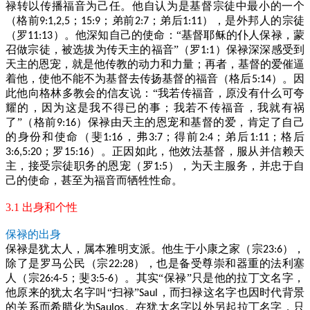
禄转以传播福音为己任。他自认为是基督宗徒中最小的一个
（格前
；
；弟前
；弟后
），是外邦人的宗徒
9:1,2,5
15:9
2:7
1:11
（罗
）。他深知自己的使命：“基督耶稣的仆人保禄，蒙
11:13
召做宗徒，被选拔为传天主的福音”（罗
）保禄深深感受到
1:1
天主的恩宠，就是他传教的动力和力量；再者，基督的爱催逼
着他，使他不能不为基督去传扬基督的福音（格后
）。因
5:14
此他向格林多教会的信友说：“我若传福音，原没有什么可夸
耀的，因为这是我不得已的事；我若不传福音，我就有祸
了”（格前
）保禄由天主的恩宠和基督的爱，肯定了自己
9:16
的身份和使命（斐
，弗
；得前
；弟后
；格后
1:16
3:7
2:4
1:11
；罗
）。正因如此，他效法基督，服从并信赖天
3:6,5:20
15:16
主，接受宗徒职务的恩宠（罗
），为天主服务，并忠于自
1:5
己的使命，甚至为福音而牺牲性命。
3.1 出身和个性
保禄的出身
保禄是犹太人，属本雅明支派。他生于小康之家（宗
），
23:6
除了是罗马公民（宗
），也是备受尊崇和器重的法利塞
22:28
人（宗
；斐
）。其实“保禄”只是他的拉丁文名字，
26:4-5
3:5-6
他原来的犹太名字叫“扫禄”
，而扫禄这名字也因时代背景
Saul
的关系而希腊化为
。在犹太名字以外另起拉丁名字，只
Saulos