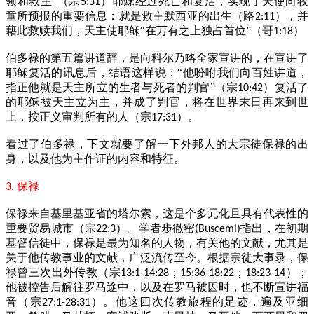
领和救主”（宗
）耶稣经过死亡和复活，实现了天使向牧
5:31
童所预报的重要信息：就是救主默西亚的出生（路
），并
2:11
藉此救赎我们，天主使耶稣“在万有之上独占首位”（哥
）
1:18
伯多禄的第五篇讲道辞，是向科尔乃略全家宣讲的，在宣讲了
耶稣复活的讯息后，结语这样说：“他吩咐我们向百姓讲道，
指正他就是天主所立的生者与死者的判官”（宗
）复活了
10:42
的耶稣被天主立为主，并成了判官，将在世界末日再来到世
上，按正义审判所有的人（宗
）。
17:31
看过了伯多禄，下文就要了解一下外邦人的大宗徒保禄的出
身，以及他为主作证的内容和特征。
保禄
3.
保禄来自基里基亚省的塔尔索，这是个多元化且具有代表性的
重要贸易城市（宗
）。学者步徹密
指出，在初期
22:3
(Buscemi)
基督信徒中，保禄是最为知名的人物，有关他的文献，尤其是
关于他传教事业的文献，广泛流传至今。根据宗徒大事录，保
禄曾三次出外传教（宗
；
；
）；
13:1-14:28
15:36-18:22
18:23-14
他被控告后解往罗马途中，以及在罗马被囚时，也不断宣讲福
音（宗
）。他这四次传教旅程的足迹，遍及亚细
27:1-28:31