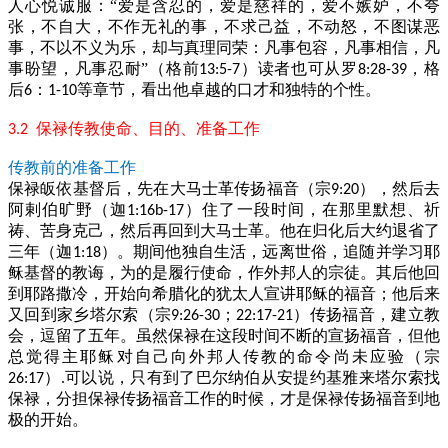
人心悦诚服：“爱是含忍的，爱是慈祥的，爱不嫉妒，不夸
张，不自大，不作无礼的事，不求己益，不动怒，不图谋恶
事，不以不义为乐，却与真理同荣：凡事包容，凡事相信，凡
事盼望，凡事忍耐”（格前
）读者也可从罗
，格
13:5-7
8:28-39
后
：
等章节，看出他卓越的口才和独特的个性。
6
1-10
保禄传教使命、目的、准备工作
3.2
传教前的准备工作
保禄皈依基督后，先在大马士革传扬福音（宗
），然后去
9:20
阿剌伯旷野（迦
）住了一段时间，在那里默想、祈
1:16b-17
祷、苦身克己，然后再回到大马士革。他在归化后大约退省了
三年（迦
）。期间他独自生活，远离世俗，追随并学习耶
1:18
稣基督的教诲，为的是履行使命，作外邦人的宗徒。其后他回
到耶路撒冷，开始向希腊化的犹太人宣讲耶稣的福音；他后来
又回到家乡塔尔索（宗
；
）传扬福音，建立教
9:26-30
22:17-21
会，逗留了五年。虽然保禄在这段时间不断的宣扬福音，但他
总觉得主耶稣对自己向外邦人传教的命令尚未应验（宗
）
可以说，只有到了巴尔纳伯从安提约基雅来塔尔索找
26:17
.
保禄，分担保禄传扬福音工作的时候，才是保禄传扬福音到地
极的开始。