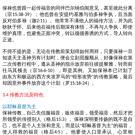
保禄也曾跟一起传福音的同伴巴尔纳伯闹意见，甚至彼此分离
（宗
）；他也曾在安提约基雅与伯多禄争执，且当面
15:38-39
反对伯多禄（迦
）。他常常不满他人的福传方法，并为此
2:11
耿耿于怀。后来他在福传后期深有体悟，不再与人争执，即使
维护真理，也避免正面冲突，转以循循善诱的方式，导人转向
正途。
不得不提的是，无论在传教前策划得如何周祥，只要保禄一旦
知道天主圣神另有计划时，便会立刻屈服顺从，好像保禄在第
二次传教行程中，遵从圣神的指示放弃前往彼提黎雅，转而前
往马其顿去（宗
），即是其例。又如保禄本已计划了
16:6-10
由东方和极远的西方夹攻罗马的“钳形攻势”的传教策略，最后
却因意外事件放弃这个计划（罗
）。
15:18-24
传教方法及特色
3.4
以耶稣基督为主
保禄传教，自己先信服福音，皈依福音，领受福音，然后才把
所领受的传授别人（格后
）。保禄深明要传扬的既不是自
15:3
己，也不是个人主张和意见，而是以“耶稣基督为主”的福音，
使人得救的福音（格后
）。他要使人口里承认、心里相
4:5