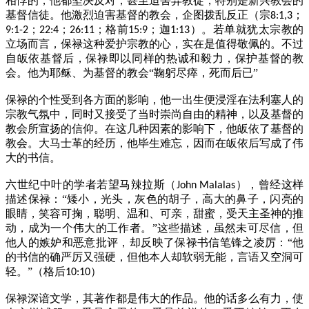
相悖的，他都坚决反对，甚至迫害异教徒，特别是新兴教会的
基督信徒。他激烈迫害基督的教会，企图拨乱反正（宗
；
8:1,3
；
；
；格前
；迦
）。若单就犹太宗教的
9:1-2
22:4
26:11
15:9
1:13
立场而言，保禄这种爱护宗教的心，实在是值得敬佩的。不过
自皈依基督后，保禄即以同样的热诚和毅力，保护基督的教
会。他为耶稣、为基督的教会“鞠躬尽瘁，死而后已”
保禄的个性受到各方面的影响，他一出生便浸淫在法利塞人的
宗教气氛中，同时又接受了当时崇尚自由的精神，以及基督的
教会所宣扬的信仰。在这几种因素的影响下，他皈依了基督的
教会。大马士革的经历，他毕生难忘，因而在皈依后写成了伟
大的书信。
六世纪中叶的学者若望马辣拉斯（
），曾经这样
John Malalas
描述保禄：“矮小，光头，灰色的胡子，高大的鼻子，闪亮的
眼睛，笑容可掬，聪明、温和、可亲，甜蜜，受天主圣神的推
动，成为一个伟大的工作者。”这些描述，虽然未可尽信，但
他人的嫉妒和恶意批评，却反映了保禄书信笔锋之凌厉：“他
的书信的确严厉又强硬，但他本人却软弱无能，言语又空洞可
轻。”（格后
）
10:10
保禄深谙文学，其著作都是伟大的作品。他的话多么有力，使