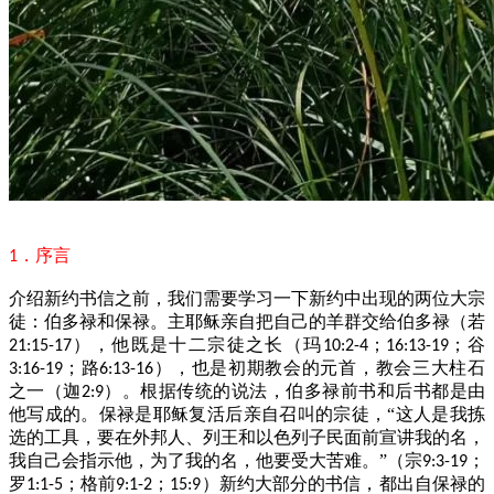
．序言
1
介绍新约书信之前，我们需要学习一下新约中出现的两位大宗
徒：伯多禄和保禄。主耶稣亲自把自己的羊群交给伯多禄（若
），他既是十二宗徒之长（玛
；
；谷
21:15-17
10:2-4
16:13-19
；路
），也是初期教会的元首，教会三大柱石
3:16-19
6:13-16
之一（迦
）。根据传统的说法，伯多禄前书和后书都是由
2:9
他写成的。保禄是耶稣复活后亲自召叫的宗徒，“这人是我拣
选的工具，要在外邦人、列王和以色列子民面前宣讲我的名，
我自己会指示他，为了我的名，他要受大苦难。”（宗
；
9:3-19
罗
；格前
；
）新约大部分的书信，都出自保禄的
1:1-5
9:1-2
15:9