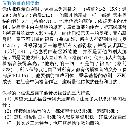
传教的目的和使命
凭借耶稣亲自召叫，保禄成为宗徒之一（格前
，
；迦
9:1-2
15:9
；弟前
；弟后
），他跟其他宗徒一样，都是“天主奥
2:8
2:7
1:11
秘的管理人”（格前
）。他承信德的驱使，依循天主的计
4:1
划，依靠天主白白赏赐的恩宠，肩负重要的使命，把耶稣基督
的福音带给犹太人和外邦人，向他们揭示天主的奥秘，宣布基
督那丰富不可测量的福音（弗
好让所有人都得到救恩（罗
3:8
）。保禄深知天主愿意所有人都得救，并得认识真理
11:32
（弟前
）；他也明白基督派遣他，并不是要他为别人施
2:4
洗，而是要他为外邦人宣讲福音（格前
）使外邦人都能藉
1:17
着福音获得真光。“他所行的一切，都是为了福音”（格前
），所以保禄认定自己对所有人都有传播福音的义务（参
9:23
阅罗
）。他要信徒组成团体，秉承基督的教训，不断
1:14-15
成长，在社会中为福音作证。这就是他传教的任务和目的，
保禄的书信也透露了他传扬福音的三大特色：
（
）渴望天主的福音传到天涯海角，让更多人认识和学习福
1
音；
（
）使接触到福音的人，都渴望于认识耶稣、追随耶稣；
2
（
）鼓励和帮助归向耶稣的人献身基督耶稣，好像保禄自己
3
一样。其实这三大特色，也可算是他传教的目的。