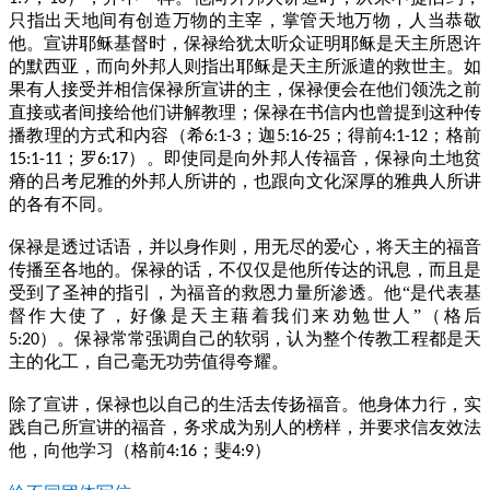
只指出天地间有创造万物的主宰，掌管天地万物，人当恭敬
他。宣讲耶稣基督时，保禄给犹太听众证明耶稣是天主所恩许
的默西亚，而向外邦人则指出耶稣是天主所派遣的救世主。如
果有人接受并相信保禄所宣讲的主，保禄便会在他们领洗之前
直接或者间接给他们讲解教理；保禄在书信内也曾提到这种传
播教理的方式和内容（希
；迦
；得前
；格前
6:1-3
5:16-25
4:1-12
；罗
）。即使同是向外邦人传福音，保禄向土地贫
15:1-11
6:17
瘠的吕考尼雅的外邦人所讲的，也跟向文化深厚的雅典人所讲
的各有不同。
保禄是透过话语，并以身作则，用无尽的爱心，将天主的福音
传播至各地的。保禄的话，不仅仅是他所传达的讯息，而且是
受到了圣神的指引，为福音的救恩力量所渗透。他“是代表基
督作大使了，好像是天主藉着我们来劝勉世人”（格后
）。保禄常常强调自己的软弱，认为整个传教工程都是天
5:20
主的化工，自己毫无功劳值得夸耀。
除了宣讲，保禄也以自己的生活去传扬福音。他身体力行，实
践自己所宣讲的福音，务求成为别人的榜样，并要求信友效法
他，向他学习（格前
；斐
）
4:16
4:9