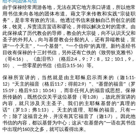
给不同团体写信
由于保禄经常周游各地，无法在其它地方亲口讲道，所以他常
用书信来向各地的团体布道。藉文字来传教和实践“宗徒职
务”，是非常有效的方法。他透过书信来接触自己所创立的团
体，牧灵，斥责流言蜚语和谬论，并得以解决立时的需求。由
此保禄成了历代教会的导师，教会的大宗徒，向不认识天父和
圣子的外邦人，向与基督教会分裂的人，还有异端教徒，宣
讲“一个天主”，“一个基督”、“一个信仰”的真理。新约圣经书
目收有保禄的十三封书信，另外还有亡佚的《致劳狄克雅书》
（哥
）、《血泪书》（格后
，
；
：
，
；
，
，
4:16
2:4
9
7
8
12
10:1
9
）、一些零星的书信（伯后
）等。
10
3:15-16
保禄所宣讲的，当然就是由主耶稣启示而来的（迦
1:11-
）“天主的福音（格后
；得前
）”、“基督的福音”（罗
12
11:7
2:9
；格后
；
），而非任何人的福音或思想。保禄
15:19
9:13
10:14
所传扬的，既然仅仅关乎这位基督（哥
），故此所宣讲的
1:28
内容，就只涉及天主圣子、我们的主耶稣基督的“真理的
话”（罗
；弗
）。天主的道理、耶稣的福音。只有一
1:3
1:13
个；除了这福音之外，并没有其它福音了（迦
）。因此他
1:7
书信的内容，都以基督为中心；这从“在基督内”一语在其书信
中出现约
次之多，就可以看得出来。
160