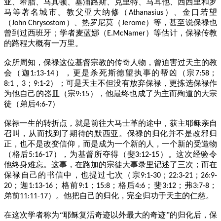
亚、希腊、马其顿、塞浦路斯、克里特、马耳他、西西里和罗
马等著名城市。教父亚大纳修（
）、金口若望
Athanasius
（
）、热罗尼莫（
）等，甚至说保禄也
John Chrysostom
Jerome
曾到过西班牙；学者麦蓝娜（
）等估计，保禄传教
E.McNamer
的路程大概有一万里。
众所周知，保禄这位基督宗教的传奇人物，曾迫害过天主的教
会（迦
），更是杀死斯德望执事的帮凶（宗
；
1:13-14
7:58
，
；
）；可是天主不但没有放弃保禄，更拣选保禄作
8:1
3
9:1-2
为他自己的器皿（宗
），他最终也成了为主而殉道的大宗
9:15
徒（弟后
）
4:6-7
保禄一生的转折点，就是前往大马士革的途中，获主耶稣亲自
召叫，从而找到了期待的默西亚。保禄的归化并不是改邪归
正，也不是改变信仰，而是成为一个新的人，一个新的受造物
（格后
），为基督所夺得（斐
）。这次经验令
5:16-17
3:12-15
他终身难忘。这事，在路加的宗徒大事录里记述了三次；而在
保禄自己的书信中，也提过七次（宗
；
；
9:1-30
22:3-21
26:9-
；迦
；格前
；
；格后
；斐
；弗
；
20
1:13-16
9:1
15:8
4:6
3:12
3:7-8
弟前
）。他把自己的归化，完全归功于天主的仁慈。
11:11-17
在这次学者称为“耶稣复活奇迹以外最大的奇迹”的归化后，保