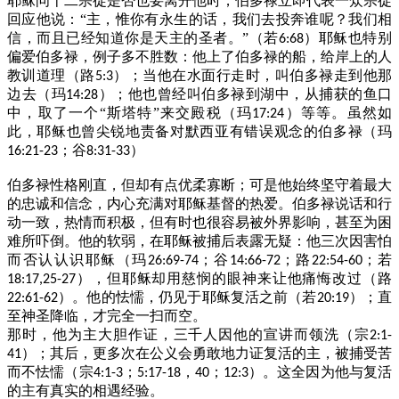
耶稣问十二宗徒是否也要离开他时，伯多禄立即代表一众宗徒
回应他说：“主，惟你有永生的话，我们去投奔谁呢？我们相
信，而且已经知道你是天主的圣者。”（若
）耶稣也特别
6:68
偏爱伯多禄，例子多不胜数：他上了伯多禄的船，给岸上的人
教训道理（路
）；当他在水面行走时，叫伯多禄走到他那
5:3
边去（玛
）；他也曾经叫伯多禄到湖中，从捕获的鱼口
14:28
中，取了一个“斯塔特”来交殿税（玛
）等等。虽然如
17:24
此，耶稣也曾尖锐地责备对默西亚有错误观念的伯多禄（玛
；谷
）
16:21-23
8:31-33
伯多禄性格刚直，但却有点优柔寡断；可是他始终坚守着最大
的忠诚和信念，内心充满对耶稣基督的热爱。伯多禄说话和行
动一致，热情而积极，但有时也很容易被外界影响，甚至为困
难所吓倒。他的软弱，在耶稣被捕后表露无疑：他三次因害怕
而否认认识耶稣（玛
；谷
；路
；若
26:69-74
14:66-72
22:54-60
），但耶稣却用慈悯的眼神来让他痛悔改过（路
18:17,25-27
）。他的怯懦，仍见于耶稣复活之前（若
）；直
22:61-62
20:19
至神圣降临，才完全一扫而空。
那时，他为主大胆作证，三千人因他的宣讲而领洗（宗
2:1-
）；其后，更多次在公义会勇敢地力证复活的主，被捕受苦
41
而不怯懦（宗
；
，
；
）。这全因为他与复活
4:1-3
5:17-18
40
12:3
的主有真实的相遇经验。