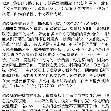
；谷
：路
），结果西满回应了耶稣的召叫，放弃
4:19
1:17
5:10
了收入丰厚的职业，跟随耶稣，四处宣扬天国的福音。他为了
跟随主而作的牺牲，于此表露无疑。
伯多禄是磐石之意，耶稣既给他起了这个名字（若
），可
1:42
见耶稣对其地位的肯定。伯多禄宣认耶稣是默西亚时，耶稣即
以特别隆重的方式，强调伯多禄在众宗徒们的首要地位：“耶
稣来到了斐理伯的凯撒勒雅境内，就问门徒说：“人们说人子
是谁？”他们说：“有人说是洗者若翰；有人说是厄里亚；也有
人说是耶肋米亚，或先知中的一位”。耶稣对他们说：“你们说
我是谁？”西满伯多禄回答说：“你是默西亚，永生天主之
子。”耶稣回答他说：“约纳的儿子西满，你是有福的，因为不
是肉和血启示了你，而是我在天之父。我再给你说：你是伯多
禄（磐石），在这磐石上，我要建立我的教会，阴间的门决不
能战胜她。我要将天国的钥匙交给你：凡你在地上所束缚的，
在天上也要被束缚；凡你在地上所释放的，在天上也要被释
放。”（玛
；谷
；路
）
16:13-19
8:27-30
9:18-21
伯多禄的宗徒首席地位，很快就从十二宗徒当中突显出来：他
总是代表宗徒，回应耶稣的提问。例如耶稣在讲完生命之粮的
大道理后（若
），很多门徒都接受不了而离开了他，其后
6:66