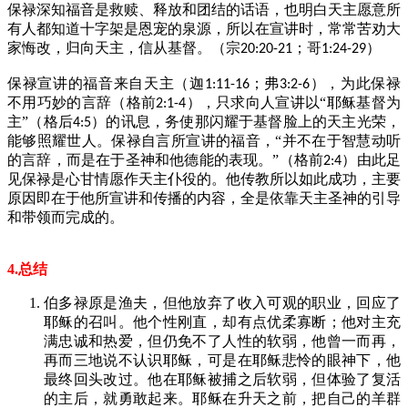
保禄深知福音是救赎、释放和团结的话语，也明白天主愿意所
有人都知道十字架是恩宠的泉源，所以在宣讲时，常常苦劝大
家悔改，归向天主，信从基督。（宗
；哥
）
20:20-21
1:24-29
保禄宣讲的福音来自天主（迦
；弗
），为此保禄
1:11-16
3:2-6
不用巧妙的言辞（格前
），只求向人宣讲以“耶稣基督为
2:1-4
主”（格后
）的讯息，务使那闪耀于基督脸上的天主光荣，
4:5
能够照耀世人。保禄自言所宣讲的福音，“并不在于智慧动听
的言辞，而是在于圣神和他德能的表现。”（格前
）由此足
2:4
见保禄是心甘情愿作天主仆役的。他传教所以如此成功，主要
原因即在于他所宣讲和传播的内容，全是依靠天主圣神的引导
和带领而完成的。
4.总结
伯多禄原是渔夫，但他放弃了收入可观的职业，回应了
耶稣的召叫。他个性刚直，却有点优柔寡断；他对主充
满忠诚和热爱，但仍免不了人性的软弱，他曾一而再，
再而三地说不认识耶稣，可是在耶稣悲怜的眼神下，他
最终回头改过。他在耶稣被捕之后软弱，但体验了复活
的主后，就勇敢起来。耶稣在升天之前，把自己的羊群