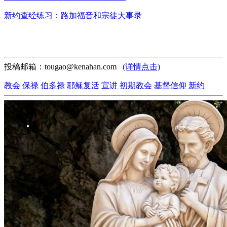
新约查经练习：路加福音和宗徒大事录
投稿邮箱：tougao@kenahan.com
(详情点击)
教会
保禄
伯多禄
耶稣复活
宣讲
初期教会
基督信仰
新约