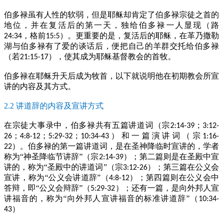
伯多禄虽有人性的软弱，但是耶稣却肯定了伯多禄宗徒之首的
地位，并在复活后的第一天，独给伯多禄一人显现（路
，格前
）。更重要的是，复活后的耶稣，在革乃撒勒
24:34
15:5
湖与伯多禄有了爱的谈话后，便把自己的羊群交托给伯多禄
（若
），使其成为耶稣基督教会的首牧。
21:15-17
伯多禄在耶稣升天后成为牧首，以下就说明他在初期教会所宣
讲的内容及其方式。
2.2 讲道辞的内容及宣讲方式
在宗徒大事录中，伯多禄共有五篇讲道词（宗
；
2:14-39
3:12-
；
；
；
）和一篇演讲词（宗
26
4:8-12
5:29-32
10:34-43
1:16-
）。伯多禄的第一篇讲道词，是在圣神降临时宣讲的，学者
22
称为“神圣降临节讲辞”（宗
）；第二篇则是在圣殿中宣
2:14-39
讲的，称为“圣殿中的讲道词”（宗
）；第三篇在公义会
3:12-26
宣讲，称为“公义会讲道辞”（
）；第四篇则在公义会中
4:8-12
答辩，即“公义会辩辞”（
）；还有一篇，是向外邦人宣
5:29-32
讲福音的，称为“向外邦人宣讲福音的标准讲道辞”（
10:34-
）
43