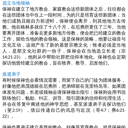
选立当地领袖
保禄在建立了地方教会、家庭教会这些新团体之后，往往都会
在这些团体当中住上一段时间，为的只是培育这些新团体；当
他们成熟且能自力前进时，保禄便会离开，到其他地方去传
教。他在格林多就住了十八个月，在厄弗所更住了三年。当他
要离开团体，准备去更多新地方传教，便会把已经建立的教会
工作，留给当地的教会领袖。这是保禄的策略，他要让福音与
文化互动，这就产生了新的基督宗教文化：牧者必须是当地
人，是那文化社群的一份子，保禄会在当地选立长老（宗
），他则从中帮助社群把信仰本地化。保禄也会定期
14:21-23
探访他曾经建立的教会，旨在牧养、教导、启发他们。
派遣弟子
有时候保禄也会看情况需要，而留下自己的门徒为团体服务，
好像他把弟茂德留在厄弗所，把弟铎留在克里特岛等。如果团
体发生问题，长老或领袖会请保禄做出指引；保禄则会用书信
联络他们，勉励、纠正、训导、指引团体的信仰和伦理生活，
并会在答复中阐述他的神学思想，甚至派遣弟子去探访他们
（斐
），借以传递自己的讯息与近况（哥
；弗
2:19
4:7
6:21-
）。
22
保禄也要弟子建立基督的教会，好像哥罗森教会，就是保禄的