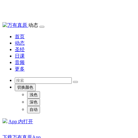
动态
首页
动态
圣经
日课
音频
更多
切换颜色
浅色
深色
自动
App 内打开
下载万有真原App