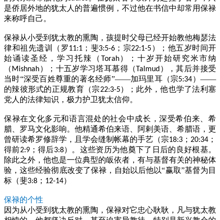
是侨居外地的犹太人的普遍惯例，不过他在书信中却常用保禄
来称呼自己。
保禄从小受到犹太教的熏陶，孩提时父母已经开始教他梅瑟法
律和祖先遗训（罗
；斐
；宗
）；他五岁时间开
11:1
3:5-6
22:1-5
始诵读圣经，学习托辣（
）；十岁开始研究米市纳
Torah
（
）；十五岁学习塔耳慕得（
），其后并接受
Mishnah
Talmud
当时“深受百姓尊重的著名经师”——加玛里耳（宗
）——
5:34
的辣彼形式的正规教育（宗
）；此外，他也学了法利塞
22:3-5
党人的法律知识，极力护卫犹太信仰。
保禄在文化多元和语言混处的社会中成长，深受希伯来、希
腊、罗马文化影响。他精通希伯来语、阿剌美语、希腊语，更
曾研读希罗修辞学，且学会缝制帐幕的手艺（宗
；
；
18:3
20:34
得前
；得后
）。这些资历为他奠下了日后的良好根基。
2:9
3:8
除此之外，他也是一位典型的皈依者，有与基督有关的神秘体
验，这些经验彻底改变了保禄，自始以后他以“赢取”基督为目
标（斐
；
）
3:8
12-14
保禄的个性
因为从小受到犹太教的熏陶，保禄对它忠心耿耿，凡与犹太教