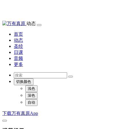
动态
首页
动态
圣经
日课
音频
更多
切换颜色
浅色
深色
自动
下载万有真原App