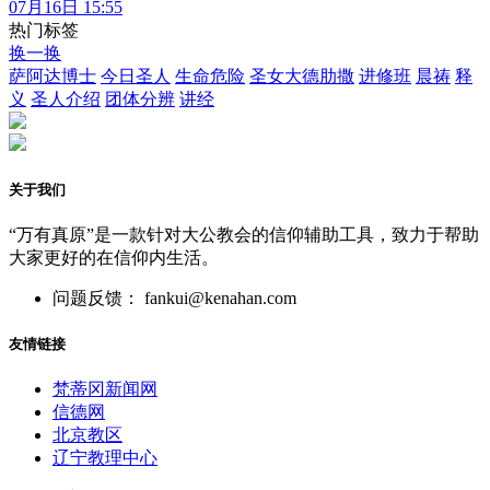
07月16日 15:55
热门标签
换一换
萨阿达博士
今日圣人
生命危险
圣女大德肋撒
进修班
晨祷
释
义
圣人介绍
团体分辨
讲经
关于我们
“万有真原”是一款针对大公教会的信仰辅助工具，致力于帮助
大家更好的在信仰内生活。
问题反馈： fankui@kenahan.com
友情链接
梵蒂冈新闻网
信德网
北京教区
辽宁教理中心