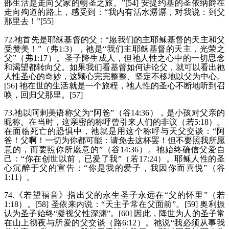
部生活是走向父家的朝圣之旅。”[54] 安提约基的圣依纳爵在
走向殉道的路上，感受到：“我内有活水潺潺，对我说：到父
那里去！”[55]
72.祂首先是耶稣基督的父：“愿我们的主耶稣基督的天主和父
受赞美！”（弗1:3），祂是“我们主耶稣基督的天主，光荣之
父”（弗1:17）。圣子降生成人，但祂人性之心中的一切思念
和渴望都转向父。如果我们看基督如何讲论父，就可以看出祂
人性圣心的奇妙，这颗心完完整整、坚定不移地以父为中心。
[56] 祂在世的生活就是一个旅程，祂人性的圣心不断地听到召
唤，回归父那里。[57]
73.祂以阿剌美语称父为“阿爸”（谷14:36），是小孩对父亲的
昵称。在当时，这亲密的称呼曾引来人们的非议（若5:18）。
在面临死亡的恐惧中，祂就是用这个称呼与天父交谈：“阿
爸！父啊！一切为你都可能：请免去这杯罢！但不要照我所愿
意的，而要照你所愿意的”（谷14:36）。祂始终确信父爱自
己：“你在创世以前，已爱了我”（若17:24）。耶稣人性的圣
心沉醉于父的宣告：“你是我的爱子，我因你而喜悦”（谷
1:11）。
74.《若望福音》指出父的永生圣子永远在“父的怀里”（若
1:18）。[58] 圣依来内说：“天主子常在父面前”。[59] 奥利振
认为圣子始终“凝视父性深渊”。[60] 因此，降世为人的圣子常
在山上彻夜与所爱的父交谈（路6:12）。祂说“我必须从事我