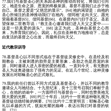
77.我们与基督圣心的关系因圣神的推动而转化，将我们引向
父，祂是生命之源、恩宠的终极泉源。基督不愿我们止步于祂
自己。基督之爱是“父慈悲的显示”。[64] 祂的渴望是：由祂的
圣心所倾注的圣神推动我们“在祂内、偕同祂”走向天父。愿光
荣藉着基督[65]、偕同基督[66]、在基督内[67]归于圣父。圣若
望保禄二世教导说：“救主圣心邀请我们进入天父之爱中——
这是一切真爱的源头”。[68] 这正为此，圣神由基督之心而
来，为养育我们的心。因此，礼仪在圣神有力地推动下，总是
由复活的基督之心出发，而最终归向天父。
近代教宗训导
78.基督圣心以不同形式临在于基督徒灵修史中。在圣经及初
期教会，主被刺透的肋旁是主要形象，圣肋之伤是恩宠的泉
源，同时邀请人进入亲密的爱的相遇。一直到今天，有无数的
圣人为这奥迹做出了强有力的见证。在近几个世纪，这种灵修
发展出对耶稣圣心的正式敬礼。
79.我的前任们曾以不同方式提及基督圣心，并以不同的教导
邀请众人与祂结合。十九世纪末，良十三世号召我们奉献于圣
心，在他的劝谕中，一方面呼吁与基督合一，同时也赞美祂无
限大爱的光辉。[69] 约三十年后，比约十一世将这种敬礼视为
基督徒信德经验的纲要。[70] 比约十二世更明言：耶稣圣心敬
礼以卓越的方式，犹如光耀的巅峰，表达出我们对基督的钦
崇。[71]