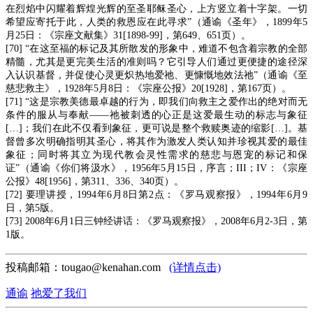
在烈焰中闪耀着辉煌光辉的至圣耶稣圣心，上方竖立着十字架。一切
希望应寄托于此，人类的救恩应在此寻求”（通谕《圣年》，1899年5
月25日：《宗座文献集》31[1898-99]，第649、651页）。
[70] “在这至福的标记及其所散发的形象中，难道不包含着宗教的全部
精髓，尤其是更完美生活的准则吗？它引导人们通过更便捷的途径深
入认识基督，并促使心灵更炽热地爱祂、更慷慨地效法祂”（通谕《至
慈悲救主》，1928年5月8日：《宗座公报》20[1928]，第167页）。
[71] “这是宗教美德最卓越的行为，即我们向救主之爱作出的绝对而无
条件的服从与奉献——祂被刺透的心正是这爱最生动的标志与象征
[…]；我们在此不仅看到象征，更可说是整个救赎奥迹的缩影[…]。基
督曾多次明确指明其圣心，将其作为激发人类认知并珍视其爱的最佳
象征；同时将其立为现代教会灵性需求的慈悲与恩宠的标记和保
证”（通谕《你们将汲水》，1956年5月15日，序言；III；IV：《宗座
公报》48[1956]，第311、336、340页）。
[72] 要理讲授，1994年6月8日第2点：《罗马观察报》，1994年6月9
日，第5版。
[73] 2008年6月1日三钟经讲话：《罗马观察报》，2008年6月2-3日，第
1版。
投稿邮箱：tougao@kenahan.com
(详情点击)
通谕
祂爱了我们