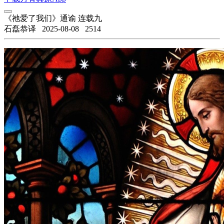
《祂爱了我们》通谕 连载九
石磊恭译
2025-08-08
2514