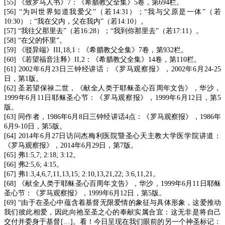
[55] 《致罗马人书》7：《希腊教父全集》5卷，第694栏。
[56] “为叫世界知道我爱父”（若14:31）；“我与父原是一体”（若
10:30）；“我在父内，父在我内”（若14:10）。
[57] “我往父那里去”（若16:28）；“我到你那里去”（若17:11）。
[58] “在父的怀里”。
[59] 《驳异端》III,18,1：《希腊教父全集》7卷，第932栏。
[60] 《若望福音注释》II,2：《希腊教父全集》14卷，第110栏。
[61] 2002年6月23日三钟经讲话：《罗马观察报》，2002年6月24-25
日，第1版。
[62] 圣若望保禄二世，《献全人类于耶稣圣心百周年文告》，华沙，
1999年6月11日耶稣圣心节：《罗马观察报》，1999年6月12日，第5
版。
[63] 同作者，1986年6月8日三钟经讲话4点：《罗马观察报》，1986年
6月9-10日，第5版。
[64] 2014年6月27日访问杰梅利医院暨圣心天主教大学医学院讲道：
《罗马观察报》，2014年6月29日，第7版。
[65] 弗1:5,7; 2:18; 3:12。
[66] 弗2:5,6; 4:15。
[67] 弗1:3,4,6,7,11,13,15; 2:10,13,21,22; 3:6,11,21。
[68] 《献全人类于耶稣圣心百周年文告》，华沙，1999年6月11日耶稣
圣心节：《罗马观察报》，1999年6月12日，第5版。
[69] “由于在圣心中蕴含着基督无限爱情的象征与具体形象，这爱推动
我们彼此相爱，因此向祂至圣之心的奉献实属合宜：这无非是将自己
交付并委身于基督[…]。看！今日呈现在我们眼前的另一个神圣标记：