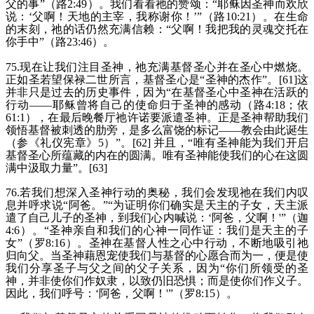
父的事”（路2:49）。我们看看祂的赞颂：“耶稣因圣神而欢欣
说：‘父啊！天地的主宰，我称谢你！’”（路10:21）。在生命
的末刻，祂的话仍然充满信赖：“父啊！我把我的灵魂交托在
你手中”（路23:46）。
75.现在让我们注目圣神，祂充满基督圣心并在圣心中燃烧。
正如圣若望保禄二世所言，基督圣心是“圣神的杰作”。[61]这
并非只是过去的历史事件，因为“在基督圣心中圣神在活跃的
行动——耶稣曾将自己的使命归于圣神的感动（路4:18；依
61:1），在最后晚餐厅祂许诺要派遣圣神。正是圣神帮助我们
领悟基督被刺透的肋旁，是多么富饶的标记——教会由此诞生
（参《礼仪宪章》5）”。[62] 并且，“唯有圣神能为我们开启
基督圣心所蕴藏的内在的圆满。唯有圣神能使我们的心在这圆
满中汲取力量”。[63]
76.若我们想深入圣神行动的奥秘，我们会发现祂在我们内叹
息并呼求说“阿爸。”“为证明你们确实是天主的子女，天主派
遣了自己儿子的圣神，到我们心内喊说：‘阿爸，父啊！'”（迦
4:6）。“圣神亲自和我们的心神一同作证：我们是天主的子
女”（罗8:16）。圣神在基督人性之心中行动，不断地吸引祂
归向父。当圣神藉恩宠使我们与基督的心愿合而为一，便是使
我们分享圣子与父之间的父子关系，因为“你们所领受的圣
神，并非使你们作奴隶，以致仍旧恐惧；而是使你们作义子。
因此，我们呼号：‘阿爸，父啊！'”（罗8:15）。