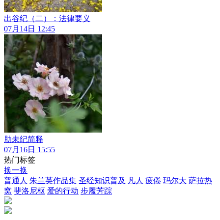
出谷纪（二）：法律要义
07月14日 12:45
肋未纪简释
07月16日 15:55
热门标签
换一换
普通人
朱兰英作品集
圣经知识普及
凡人
疲倦
玛尔大
萨拉热
窝
斐洛尼枢
爱的行动
步履芳踪