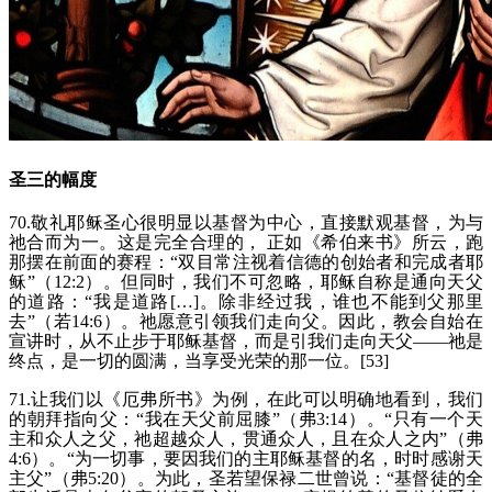
圣三的幅度
70.敬礼耶稣圣心很明显以基督为中心，直接默观基督，为与
祂合而为一。这是完全合理的， 正如《希伯来书》所云，跑
那摆在前面的赛程：“双目常注视着信德的创始者和完成者耶
稣”（12:2）。但同时，我们不可忽略，耶稣自称是通向天父
的道路：“我是道路[…]。除非经过我，谁也不能到父那里
去”（若14:6）。祂愿意引领我们走向父。因此，教会自始在
宣讲时，从不止步于耶稣基督，而是引我们走向天父——祂是
终点，是一切的圆满，当享受光荣的那一位。[53]
71.让我们以《厄弗所书》为例，在此可以明确地看到，我们
的朝拜指向父：“我在天父前屈膝”（弗3:14）。“只有一个天
主和众人之父，祂超越众人，贯通众人，且在众人之内”（弗
4:6）。“为一切事，要因我们的主耶稣基督的名，时时感谢天
主父”（弗5:20）。为此，圣若望保禄二世曾说：“基督徒的全