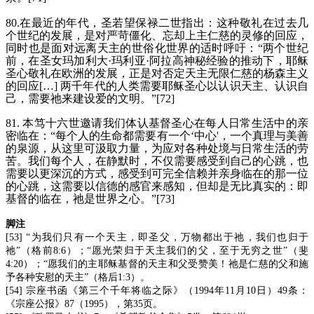
80.在最近的年代，圣若望保禄二世指出：这种敬礼在过去几
个世纪的发展，是对严苛僵化、忘却上主仁慈的灵修的回应，
同时也是面对远离天主的世俗化世界的适时呼吁：“两个世纪
前，在圣女玛加利大·玛利亚·阿拉高神秘经验的推动下，耶稣
圣心敬礼在欧洲的发展，正是对否定天主无限仁慈的杨森主义
的回应[…] 两千年代的人类需要耶稣圣心以认识天主、认识自
己，需要祂来建设爱的文明。”[72]
81. 本笃十六世邀请我们体认基督圣心在每人日常生活中的亲
密临在：“每个人的生命都需要有一个‘中心'，一个真理与美善
的泉源，从这里可汲取力量，为应对各种处境与日常生活的劳
苦。我们每个人，在静默时，不仅需要感受到自己的心跳，也
需要以更深沉的方式，感受到可完全信赖并亲身临在的那一位
的心跳，这需要以信德的感官来感知，但却是无比真实的：即
基督的临在，祂是世界之心。”[73]
脚注
[53] “为我们只有一个天主，即圣父，万物都出于祂，我们也归于
祂”（格前8:6）；“愿光荣归于天主我们的父，至于无穷之世”（斐
4:20）；“愿我们的主耶稣基督的天主和父受赞美！祂是仁慈的父和施
予各种安慰的天主”（格后1:3）。
[54] 宗座书函《第三个千年将临之际》（1994年11月10日）49条：
《宗座公报》87（1995），第35页。