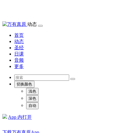
动态
首页
动态
圣经
日课
音频
更多
切换颜色
浅色
深色
自动
App 内打开
下载万有真原App