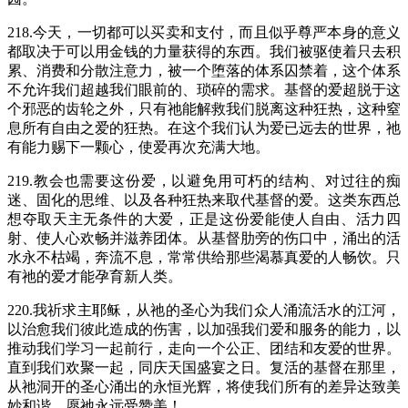
218.今天，一切都可以买卖和支付，而且似乎尊严本身的意义
都取决于可以用金钱的力量获得的东西。我们被驱使着只去积
累、消费和分散注意力，被一个堕落的体系囚禁着，这个体系
不允许我们超越我们眼前的、琐碎的需求。基督的爱超脱于这
个邪恶的齿轮之外，只有祂能解救我们脱离这种狂热，这种窒
息所有自由之爱的狂热。在这个我们认为爱已远去的世界，祂
有能力赐下一颗心，使爱再次充满大地。
219.教会也需要这份爱，以避免用可朽的结构、对过往的痴
迷、固化的思维、以及各种狂热来取代基督的爱。这类东西总
想夺取天主无条件的大爱，正是这份爱能使人自由、活力四
射、使人心欢畅并滋养团体。从基督肋旁的伤口中，涌出的活
水永不枯竭，奔流不息，常常供给那些渴慕真爱的人畅饮。只
有祂的爱才能孕育新人类。
220.我祈求主耶稣，从祂的圣心为我们众人涌流活水的江河，
以治愈我们彼此造成的伤害，以加强我们爱和服务的能力，以
推动我们学习一起前行，走向一个公正、团结和友爱的世界。
直到我们欢聚一起，同庆天国盛宴之日。复活的基督在那里，
从祂洞开的圣心涌出的永恒光辉，将使我们所有的差异达致美
妙和谐。愿祂永远受赞美！