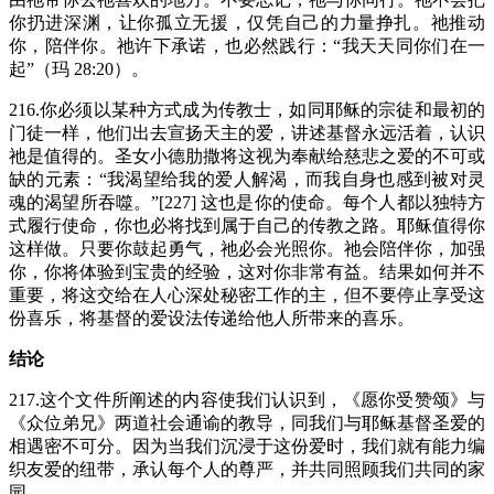
你扔进深渊，让你孤立无援，仅凭自己的力量挣扎。祂推动
你，陪伴你。祂许下承诺，也必然践行：“我天天同你们在一
起”（玛 28:20）。
216.你必须以某种方式成为传教士，如同耶稣的宗徒和最初的
门徒一样，他们出去宣扬天主的爱，讲述基督永远活着，认识
祂是值得的。圣女小德肋撒将这视为奉献给慈悲之爱的不可或
缺的元素：“我渴望给我的爱人解渴，而我自身也感到被对灵
魂的渴望所吞噬。”[227] 这也是你的使命。每个人都以独特方
式履行使命，你也必将找到属于自己的传教之路。耶稣值得你
这样做。只要你鼓起勇气，祂必会光照你。祂会陪伴你，加强
你，你将体验到宝贵的经验，这对你非常有益。结果如何并不
重要，将这交给在人心深处秘密工作的主，但不要停止享受这
份喜乐，将基督的爱设法传递给他人所带来的喜乐。
结论
217.这个文件所阐述的内容使我们认识到，《愿你受赞颂》与
《众位弟兄》两道社会通谕的教导，同我们与耶稣基督圣爱的
相遇密不可分。因为当我们沉浸于这份爱时，我们就有能力编
织友爱的纽带，承认每个人的尊严，并共同照顾我们共同的家
园。