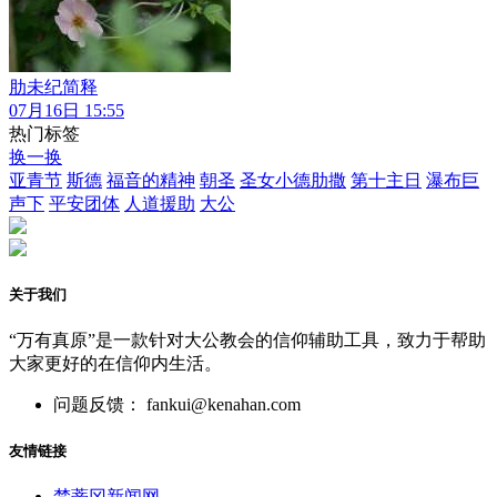
肋未纪简释
07月16日 15:55
热门标签
换一换
亚青节
斯德
福音的精神
朝圣
圣女小德肋撒
第十主日
瀑布巨
声下
平安团体
人道援助
大公
关于我们
“万有真原”是一款针对大公教会的信仰辅助工具，致力于帮助
大家更好的在信仰内生活。
问题反馈： fankui@kenahan.com
友情链接
梵蒂冈新闻网