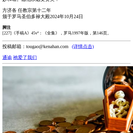
方济各 任教宗第十二年
颁于罗马圣伯多禄大殿2024年10月24日
脚注
[227]《手稿A》45vº：《全集》，罗马1997年版，第146页。
投稿邮箱：tougao@kenahan.com
(详情点击)
通谕
祂爱了我们