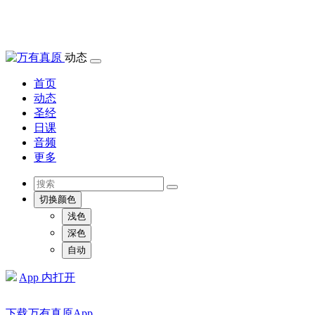
动态
首页
动态
圣经
日课
音频
更多
切换颜色
浅色
深色
自动
App 内打开
下载万有真原App