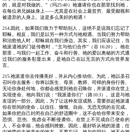
的，就是对我做的。”（玛25:40）祂邀请你也在那里找到祂，
在每位弟兄姊妹身上——尤其是在社会上最贫穷、最受鄙视和
被遗弃的人身上。这是多么美好的相遇！
214.因此，如果我们致力于帮助别人，这绝不是说我们忘记了
耶稣。相反，我们是以另一种方式与祂相遇。当我们努力帮助
和治愈他人时，耶稣就在我们身边。其实，我们应该记住，当
祂派遣祂的门徒传教时，“主与他们合作”（谷 16:20）。祂在
那里，与我们一起工作、奋斗和行善。祂的爱以奥秘的方式通
过我们的服务彰显出来，是祂自己在以无言的方式向世界发
言。
215.祂派遣你去传播美好，并从内心推动你。为此，祂以圣召
召叫你去服务：你将以医生、母亲、教师、司铎的身份行善。
无论你身处何地，你都会感觉到祂在召唤你，并派遣你在世上
实现使命。祂向我们说：“我派遣你们”（路10:3）。这是与祂
友谊的一部分。因此，为了让这种友谊成熟，需要担起祂派遣
你在世间的使命，以信任、慷慨、自由、无恐无惧的去完成。
如果你把自己封闭在自己的舒适圈中，这不会给你带来安全，
恐惧、悲伤、焦虑会不断侵袭你。在世上不完成自己使命的
人，不会幸福，他会感到挫败。因此，最好听从祂的派遣，任
由祂带你去祂喜欢的地方。不要忘记，祂与你同行。祂不会把