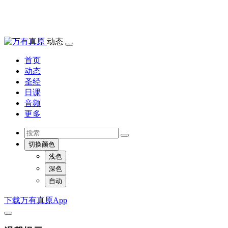
动态
首页
动态
圣经
日课
音频
更多
切换颜色
浅色
深色
自动
下载万有真原App