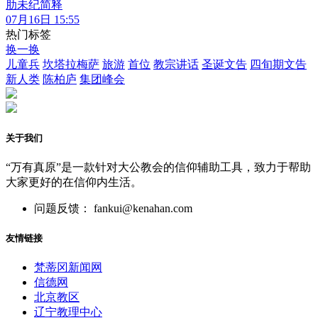
肋未纪简释
07月16日 15:55
热门标签
换一换
儿童兵
坎塔拉梅萨
旅游
首位
教宗讲话
圣诞文告
四旬期文告
新人类
陈柏庐
集团峰会
关于我们
“万有真原”是一款针对大公教会的信仰辅助工具，致力于帮助
大家更好的在信仰内生活。
问题反馈： fankui@kenahan.com
友情链接
梵蒂冈新闻网
信德网
北京教区
辽宁教理中心