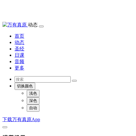
动态
首页
动态
圣经
日课
音频
更多
切换颜色
浅色
深色
自动
下载万有真原App