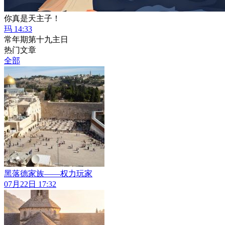
你真是天主子！
玛 14:33
常年期第十九主日
热门文章
全部
黑落德家族——权力玩家
07月22日 17:32