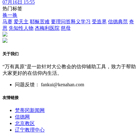
07月16日 15:55
热门标签
换一换
马赛
爱天主
耶稣苦难
要理问答释义学习
受造界
信德典范
奇
恩
先知性人物
杰梅利医院
慈母
关于我们
“万有真原”是一款针对大公教会的信仰辅助工具，致力于帮助
大家更好的在信仰内生活。
问题反馈： fankui@kenahan.com
友情链接
梵蒂冈新闻网
信德网
北京教区
辽宁教理中心