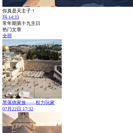
你真是天主子！
玛 14:33
常年期第十九主日
热门文章
全部
黑落德家族——权力玩家
07月22日 17:32