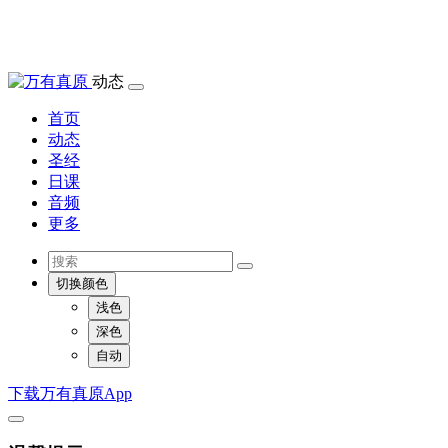
动态
首页
动态
圣经
日课
音频
更多
切换颜色
浅色
深色
自动
下载万有真原App