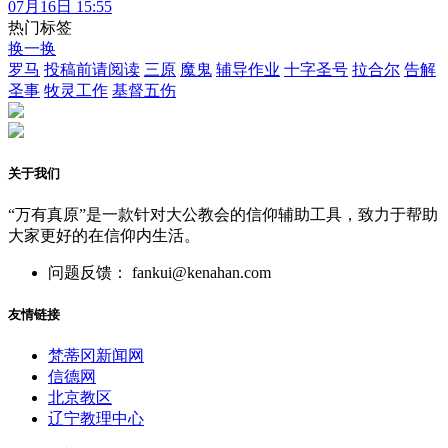
07月16日 15:55
热门标签
换一换
罗马
投稿前请阅读
三原
魔鬼
辅导作业
十字圣号
拉合尔
告解
圣事
牧灵工作
基督五伤
关于我们
“万有真原”是一款针对大公教会的信仰辅助工具，致力于帮助
大家更好的在信仰内生活。
问题反馈： fankui@kenahan.com
友情链接
梵蒂冈新闻网
信德网
北京教区
辽宁教理中心