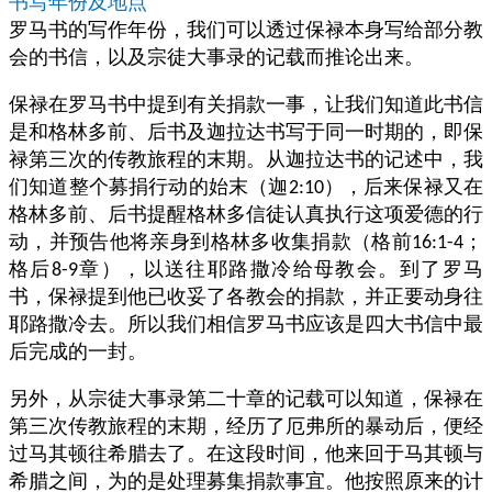
书写年份及地点
罗马书的写作年份，我们可以透过保禄本身写给部分教
会的书信，以及宗徒大事录的记载而推论出来。
保禄在罗马书中提到有关捐款一事，让我们知道此书信
是和格林多前、后书及迦拉达书写于同一时期的，即保
禄第三次的传教旅程的末期。从迦拉达书的记述中，我
们知道整个募捐行动的始末（迦
），后来保禄又在
2:10
格林多前、后书提醒格林多信徒认真执行这项爱德的行
动，并预告他将亲身到格林多收集捐款（格前
；
16:1-4
格后
章），以送往耶路撒冷给母教会。到了罗马
8-9
书，保禄提到他已收妥了各教会的捐款，并正要动身往
耶路撒冷去。所以我们相信罗马书应该是四大书信中最
后完成的一封。
另外，从宗徒大事录第二十章的记载可以知道，保禄在
第三次传教旅程的末期，经历了厄弗所的暴动后，便经
过马其顿往希腊去了。在这段时间，他来回于马其顿与
希腊之间，为的是处理募集捐款事宜。他按照原来的计