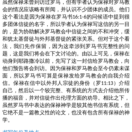
虽然保禄未曾到访过罗马，但有学者认为保禄对罗马教
会的情况应该略有所闻，并认识不少团体的成员。他们
这个看法是因为保禄在罗马书
的问候语中提到很
16:1-6
多团体信徒的名字，所以学者认为保禄写这信的另一目
的，是为协助解决罗马教会中信徒之间的不和冲突，缓
和犹太基督徒与外邦基督徒的紧张关系。但对于这个看
法，我们先作保留，因为这牵涉到罗马书完整性的问
题，这是我们将会在下文讨论的。由以上可见，保禄在
动身到耶路撒冷以前，先写了这一封信给罗马教会，向
他们预告将会到访。因为保禄和罗马教会至今仍素未谋
面，所以罗马书可算是保禄发给罗马教会的自我介绍
信。保禄在信中以外邦人宗徒的身份（罗
）介绍
11:13
自己，然后以一个较完整、有系统的方式去介绍他所传
播的福音，并对信徒作出伦理方面的劝导。相比之下，
虽然罗马书中表达的保禄神学是较其他书信有系统，但
它绝不是一篇教义性的论文，也没有包含所有保禄的神
学。