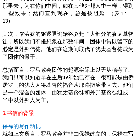
那里去，为在你们中间，如在其他外邦人中一样，得到
一些效果；然而直到现在，总是被阻延”（罗
，
1:5
）。
13
其次，喀劳狄的驱逐通谕始终驱赶了大部分的犹太基督
徒，所以我们不难想象在那数年间，团体中得以留下的
必定是外邦信徒。他们在这期间取代了犹太基督徒成为
了团体的骨干。
总括而言，罗马教会团体的起源实际上以无从稽考了。
我们只可以知道早在主后
年她已存在，很可能是由侨
49
居罗马的犹太人将基督的福音从耶路撒冷带回去。他们
是一个混合的团体，由犹太基督徒和外邦基督徒组成，
当中以外邦人为主。
书信的背景
3.
保禄的写作动机
就如上文所言，罗马教会并非由保禄建立的，保禄在写