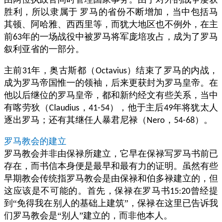
胜利，所以隶属于
罗马的省份不断增加，当中包括马
其顿、阿哈雅、西西里等，而犹大地区也不例外，在主
前
年的一场战役中被罗马将军庞培攻占，成为了罗马
63
叙利亚省的一部分。
主前
年，奥古斯都（
）结束了罗马的内战，
31
Octavius
成为罗马帝国惟一的领袖，后来更获封为罗马皇帝。在
他以后继位的罗马皇帝，都和新约经文有些关系，当中
有喀劳狄（
，
），他于主后
年将犹太人
Claudius
41-54
49
逐出罗马；还有其继任人暴君尼禄（
，
）。
Nero
54-68
罗马教会的建立
罗马教会并非由保禄所建立，它早在保禄写罗马书前已
存在，而书信本身便是最早和最有力的证明。虽然有些
早期教会传统指罗马教会是由保禄和伯多禄建立的，但
这应该是不可能的。首先，保禄在罗马书
曾经提
15:20
到“免得我在别人的基础上建筑”，保禄在这里已告诉我
们罗马教会是“别人”建立的，而非他本人。