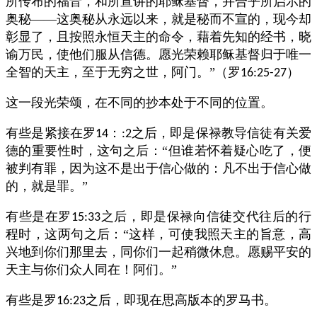
所传布的福音，和所宣讲的耶稣基督，并合乎所启示的
奥秘——这奥秘从永远以来，就是秘而不宣的，现今却
彰显了，且按照永恒天主的命令，藉着先知的经书，晓
谕万民，使他们服从信德。愿光荣赖耶稣基督归于唯一
全智的天主，至于无穷之世，阿门。”（罗
）
16:25-27
这一段光荣颂，在不同的抄本处于不同的位置。
有些是紧接在罗
：
之后，即是保禄教导信徒有关爱
14
:2
德的重要性时，这句之后：“但谁若怀着疑心吃了，便
被判有罪，因为这不是出于信心做的：凡不出于信心做
的，就是罪。”
有些是在罗
之后，即是保禄向信徒交代往后的行
15:33
程时，这两句之后：“这样，可使我照天主的旨意，高
兴地到你们那里去，同你们一起稍微休息。愿赐平安的
天主与你们众人同在！阿们。”
有些是罗
之后，即现在思高版本的罗马书。
16:23