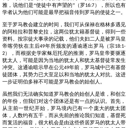
雅，说他们是“使徒中有声望的”（罗
），所以也有
16:7
学者认为他们可能是最早把福音传到罗马的使徒之一。
至于罗马教会建立的时间，我们可从保禄在格林多遇见
的阿桂拉和普黎史拉，这两位犹太籍基督徒，得到一些
资料。按宗徒大事录的记载，他们夫妇二人是被罗马皇
帝喀劳狄在主后
年所颁发的通谕逐出罗马（宗
49
18:1-
），而根据史学家稣厄托尼的推测，罗马皇帝要驱逐
2
犹太人，可能是因为当地的犹太人和犹太基督徒常发生
冲突。这通谕暗示早在公元
年前，罗马城中已有基督
49
徒团体，其势力已大至足以和当地的犹太人对抗。这进
一步证明伯多禄不可能是罗马教会的始创人。
虽然我们无法确实知道罗马教会的始创人是谁，和创立
的年份，但我们对这个团体还是有一点的认识。首先，
从主前一世纪开始，罗马境内已有一个庞大的犹太团
体，人数约有五千，而从先前的推论我们知道，基督死
而复活的福音，很大机会是由这些侨居罗马的犹太人带