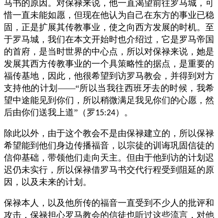
马书的原因。对保禄来说，他一直渴望前往罗马城，可
惜一直未能如愿，但现在他认为自己在东方的事业已稳
固，正是扩展其传教事业，使之向西方发展的时机。至
于罗马城，我们在本文开始时也介绍过，它是罗马帝国
的首府，是当时世界的中心点，所以对保禄来说，她是
发展其西方传教事业的一个具策略性的据点，是重要的
福传基地，因此，他很希望到访罗马教会，并得到对方
支持他的计划——“所以当我往西班牙去的时候，我希
望中途能见到你们，所以稍微满足我见你们的心愿，然
后由你们送我上道”（罗
）。
15:24
除此以外，由于这个教会不是由保禄建立的，所以保禄
希望能到他们身边传播福音，以宗徒的训诲巩固信徒的
信仰基础，带领他们走向天主。但由于他到访的计划迟
迟仍未实行，所以保禄借罗马书交代行程受到阻延的原
因，以及未来的计划。
保禄本人，以及他所传的福音一直受到不少人的批评和
攻击，保禄担心罗马教会的信徒也听过这些流言，对他