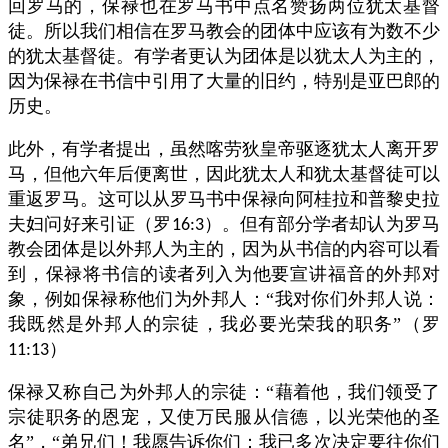
回罗马的，保禄也在罗马书中点名赞扬两位犹太基督
徒。所以我们相信在罗马教会的团体中应该有为数不少
的犹太基督徒。有学者更认为团体是以犹太人为主的，
因为保禄在书信中引用了大量的旧约，特别是亚巴郎的
历史。
此外，有学者提出，虽然喀劳狄皇帝驱逐犹太人离开罗
马，但他六年后便离世，因此犹太人和犹太基督徒可以
重返罗马。这可以从罗马书中保禄向阿桂拉和普黎史拉
夫妇问好来引证（罗
）。但有部分学者却认为罗马
16:3
教会团体是以外邦人为主的，因为从书信的内容可以看
到，保禄将书信的读者列入为他要宣讲福音的外邦对
象，例如保禄称他们为外邦人：“我对你们外邦人说：
我既然是外邦人的宗徒，我必要光荣我的职务”（罗
）
11:13
保禄又称自己为外邦人的宗徒：“藉着他，我们领受了
宗徒职务的恩宠，又使万民服从信德，以光荣他的圣
名”，“弟兄们！我愿告诉你们：我已多次决定要往你们