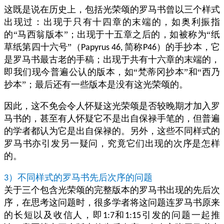
这既是说在历史上，包括光荣颂的罗马书曾以三个样式
出现过：出现于只有十四章的末端的，如奥利振指
的“马西翁版本”；出现于十五章之后的，如被称为“纸
草纸第四十六号”（
简称
）的手抄本，它
Papyrus 46,
P46
是罗马书最古老的手稿；出现于共有十六章的末端的，
即我们现今普遍公认的版本，如“梵蒂冈抄本”和“西乃
抄本”；最后还有一些版本是没有这光荣颂的。
因此，这不免会令人怀疑这光荣颂是否较晚期才加入罗
马书的，甚至有人怀疑它不是出自保禄手笔的，但普遍
的学者都认为它是出自保禄的。另外，这些不同样式的
罗马书亦引发另一疑问，究竟它们出现的次序是怎样
的。
）不同样式的罗马书先后次序的问题
3
关于三个包含光荣颂的完整版本的罗马书出现的先后次
序，在思考这问题时，很多学者将这问题连罗马书原来
的长短以及收信人，即
和
引发的问题一起推
1:7
1:15