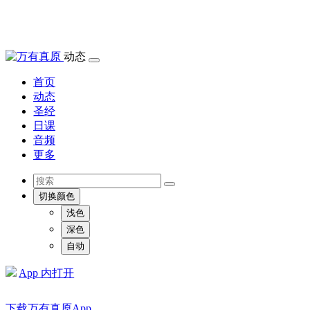
动态
首页
动态
圣经
日课
音频
更多
切换颜色
浅色
深色
自动
App 内打开
下载万有真原App