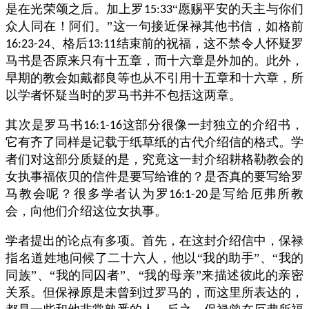
是在光荣颂之后。加上罗
“愿赐平安的天主与你们
15:33
众人同在！阿们。”这一句接近保禄其他书信，如格前
、格后
结束前的祝福，这不禁令人怀疑罗
16:23-24
13:11
马书是否原来只有十五章，而十六章是外加的。此外，
早期的教会如戴都良等也从不引用十五章和十六章，所
以学者怀疑当时的罗马书并不包括这两章。
其次是罗马书
这部分很像一封独立的介绍书，
16:1-16
它有齐了同样是记载于纸草纸的古代介绍信的格式。学
者们对这部分质疑的是，究竟这一封介绍耕格勒教会的
女执事福依贝的信件是要写给谁的？是否真的要写给罗
马教会呢？很多学者认为罗
是写给厄弗所教
16:1-20
会，向他们介绍这位女执事。
学者提出的论点有多项。首先，在这封介绍信中，保禄
指名道姓地问候了二十六人，他以“我的助手”、“我的
同族”、“我的同囚者”、“我的母亲”来描述彼此的亲密
关系。但保禄原是未曾到过罗马的，而这里所表达的，