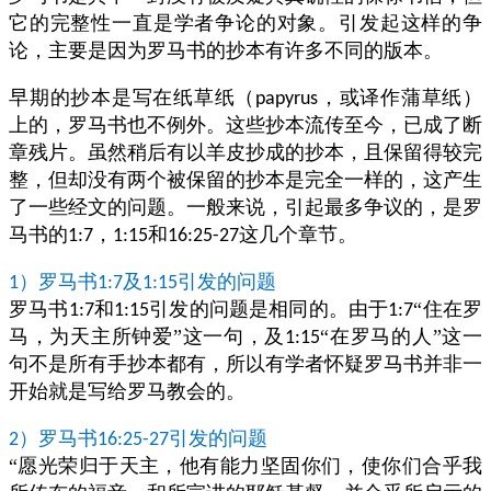
它的完整性一直是学者争论的对象。引发起这样的争
论，主要是因为罗马书的抄本有许多不同的版本。
早期的抄本是写在纸草纸（
，或译作蒲草纸）
papyrus
上的，罗马书也不例外。这些抄本流传至今，已成了断
章残片。虽然稍后有以羊皮抄成的抄本，且保留得较完
整，但却没有两个被保留的抄本是完全一样的，这产生
了一些经文的问题。一般来说，引起最多争议的，是罗
马书的
，
和
这几个章节。
1:7
1:15
16:25-27
）罗马书
及
引发的问题
1
1:7
1:15
罗马书
和
引发的问题是相同的。由于
“住在罗
1:7
1:15
1:7
马，为天主所钟爱”这一句，及
“在罗马的人”这一
1:15
句不是所有手抄本都有，所以有学者怀疑罗马书并非一
开始就是写给罗马教会的。
）罗马书
引发的问题
2
16:25-27
“愿光荣归于天主，他有能力坚固你们，使你们合乎我