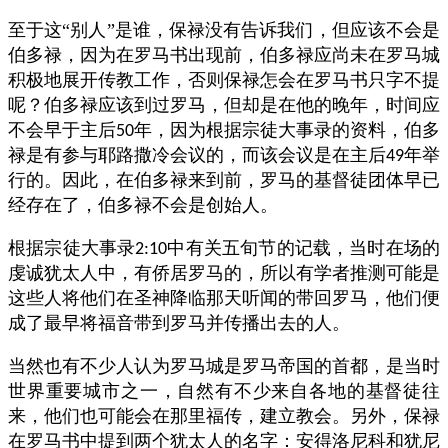
至于这“别人”是谁，保禄没有告诉我们，但应该不会是
伯多禄，因为在罗马书出现前，伯多禄应尚未在罗马城
积极地展开传教工作，否则保禄怎会在罗马书只字不提
呢？伯多禄应该到过罗马，但却是在他的晚年，时间应
不会早于主后
年，因为根据宗徒大事录的资料，伯多
50
禄是有参与耶路撒冷会议的，而该会议是在主后
年举
49
行的。因此，在伯多禄来到前，罗马的基督徒团体早已
经存在了，伯多禄不会是创始人。
根据宗徒大事录
中有关五旬节的记载，当时在场的
2:10
虔诚犹太人中，有侨居罗马的，所以有学者推测可能是
这些人将他们在圣神降临那天听闻的带回罗马，他们便
成了最早将福音带到罗马并传播出去的人。
当然也有不少人认为罗马城是罗马帝国的首都，是当时
世界重要城市之一，自然有不少来自各地的基督徒往
来，他们也可能会在那里福传，建立教会。另外，保禄
在罗马书中提到两个犹太人的名字：安得洛尼科和犹尼