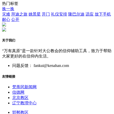
热门标签
换一换
灾难
拜迪之旅
姚景星
开门
礼仪安排
隆巴尔迪
适应
放下手机
耐心
公开
关于我们
“万有真原”是一款针对大公教会的信仰辅助工具，致力于帮助
大家更好的在信仰内生活。
问题反馈： fankui@kenahan.com
友情链接
梵蒂冈新闻网
信德网
北京教区
辽宁教理中心
邯郸教区