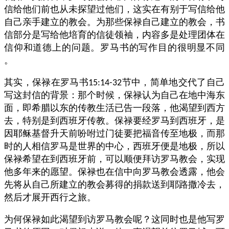
信给他们前也从未探望过他们，这实在有别于写信给他
自己亲手建立的教会。为那些保禄自己建立的教会，书
信部分是写给他培育的信徒领袖，内容多是处理团体在
信仰和道德上的问题。罗马书的写作目的很明显不同
。
其实，保禄在罗马书
节中，简单地交代了自己
15:14-32
写这封信的背景：那个时候，保禄认为自己在地中海东
面，即希腊以东的传教生活已告一段落，他渴望到西方
去，特别是到西班牙传教。保禄要经罗马到西班牙，是
因耶稣基督升天前吩咐过门徒要把福音传至地极，而那
时的人相信罗马是世界的中心，西班牙便是地极，所以
保禄希望在到西班牙前，可以顺便拜访罗马教会，实现
他多年来的愿望。保禄也在信中向罗马教会透露，他会
先将从自己所建立的教会募得的捐款送到耶路撒冷去，
然后才展开西行之旅。
为何保禄如此渴望到访罗马教会呢？这同时也是他写罗