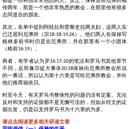
都是一些和他非常熟悉的人。反之，保禄曾在厄弗所福
传两年，那是一个他非常熟悉的教会，在那里他有很多
志同道合的朋友。
其次，名单中提到阿桂拉和普黎史拉两夫妇，这两人实
已迁居到厄弗所（宗
）。他们两人在保禄写
18:18-19,26
格林多前书时仍是在厄弗所，并在那里有一个小团体
（格前
）。
16:19
再者，有学者认为罗
的笔法和罗马书其他章节
16:17-20
不同，反而像宗徒大事录
保禄向厄弗所教会所说
20:28
的一番话，所以认为第十六章是写给厄弗所教会，并向
他们推荐福依贝。
时至今天，有关罗马书整体性的问题仍没有定案。无论
反对和支持的证据都不是无懈可击的，但如从经文的证
据出发，仍是以支持罗马书为十六章的为多。
请点击阅读更多相关研读文章
宗徒书信（一）保禄的生平