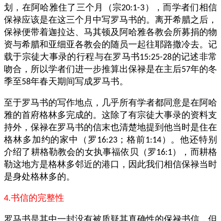
划，在阿哈雅住了三个月（宗
），而学者们相信
20:1-3
保禄应该是在这三个月中写罗马书的。离开希腊之后，
保禄便带着迦拉达、马其顿及阿哈雅各教会所募捐的物
资与希腊和亚细亚各教会的随员一起往耶路撒冷去。记
载于宗徒大事录的行程与在罗马书
的记述非常
15:25-28
吻合，所以学者们进一步推算出保禄是在主后
年的冬
57
季至
年春天期间写成罗马书。
58
至于罗马书的写作地点，几乎所有学者都同意是在阿哈
雅的首府格林多完成的。这除了有宗徒大事录的资料支
持外，保禄在罗马书的信末也清楚地提到他当时是住在
格林多加约的家中（罗
；格前
）。他还特别
16:23
1:14
介绍了耕格勒教会的女执事福依贝（罗
），而耕格
16:1
勒这地方是格林多邻近的港口，因此我们相信保禄当时
是身处格林多的。
书信的完整性
4.
罗马书是其中一封没有被质疑其真确性的保禄书信，但