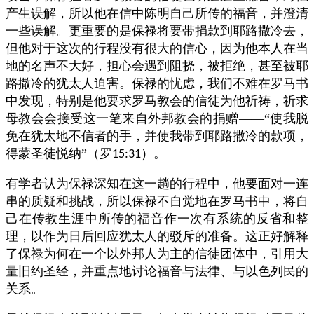
产生误解，所以他在信中陈明自己所传的福音，并澄清
一些误解。更重要的是保禄将要带捐款到耶路撒冷去，
但他对于这次的行程没有很大的信心，因为他本人在当
地的名声不大好，担心会遇到阻挠，被拒绝，甚至被耶
路撒冷的犹太人迫害。保禄的忧虑，我们不难在罗马书
中发现，特别是他要求罗马教会的信徒为他祈祷，祈求
母教会会接受这一笔来自外邦教会的捐赠——“使我脱
免在犹太地不信者的手，并使我带到耶路撒冷的款项，
得蒙圣徒悦纳”（罗
）。
15:31
有学者认为保禄深知在这一趟的行程中，他要面对一连
串的质疑和挑战，所以保禄不自觉地在罗马书中，将自
己在传教生涯中所传的福音作一次有系统的反省和整
理，以作为日后回应犹太人的驳斥的准备。这正好解释
了保禄为何在一个以外邦人为主的信徒团体中，引用大
量旧约圣经，并重点地讨论福音与法律、与以色列民的
关系。