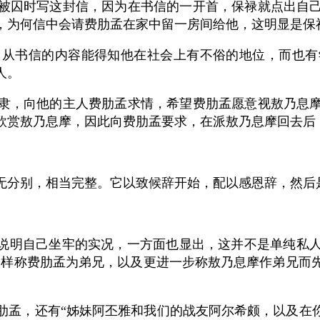
被囚时写这封信，因为在书信的一开首，保禄就点出自
，为何信中会请费肋孟在家中留一房间给他，这明显是保
？从书信的内容能得知他在社会上有不俗的地位，而也有
人。
隶，向他的主人费肋孟求情，希望费肋孟愿意视敖乃息
欣赏敖乃息摩，因此向费肋孟要求，在派敖乃息摩回去后
无分别，相当完整。它以致候辞开始，配以感恩辞，然后
面说明自己坐牢的实况，一方面也显出，这并不是单纯私
同样称费肋孟为弟兄，以及更进一步称敖乃息摩作弟兄而
肋孟，还有“姊妹阿丕雅和我们的战友阿尔希颇，以及在你