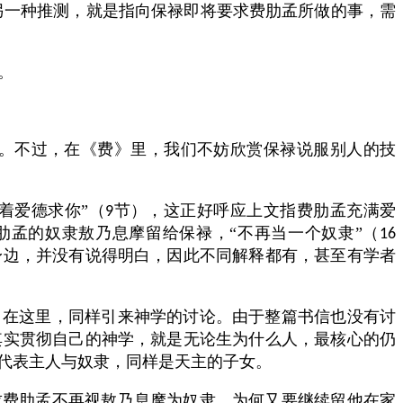
另一种推测，就是指向保禄即将要求费肋孟所做的事，需
。
。不过，在《费》里，我们不妨欣赏保禄说服别人的技
着爱德求你”（
节），这正好呼应上文指费肋孟充满爱
9
孟的奴隶敖乃息摩留给保禄，“不再当一个奴隶”（
16
身边，并没有说得明白，因此不同解释都有，甚至有学者
。在这里，同样引来神学的讨论。由于整篇书信也没有讨
其实贯彻自己的神学，就是无论生为什么人，最核心的仍
这代表主人与奴隶，同样是天主的子女。
求费肋孟不再视敖乃息摩为奴隶，为何又要继续留他在家