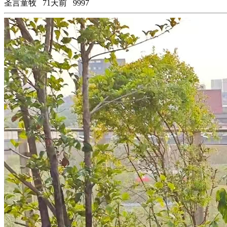
圣言童牧
71天前
9997