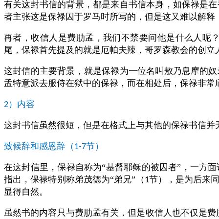
有关这封书信的背景，都是来自书信本身，如保禄是在
者主张这是保禄囚于罗马时所写的，但是这又难以解释
再者，收信人是费肋孟，我们不禁要问他是什么人呢
尾，保禄首先提及的就是厄帕夫辣，哥罗森教会的创立
这封信的主要背景，就是保禄为一位名叫敖乃息摩的奴
孟特意派去服侍在狱中的保禄，而在相处后，保禄非常
）内容
2
这封书信虽然很短，但是在格式上与其他的保禄书信并
致候辞和感恩辞（
节）
1-7
在这封信里，保禄自称为“基督耶稣的被囚者”，一方
指出，保禄特别称弟茂德为“弟兄”（
节），是为后来
1
显得自然。
虽然书的内容只与费肋孟有关，但是收信人也不仅是费