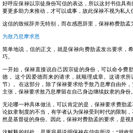
好呼应保禄以宗徒身份写信的表达，所以这封书信具有
要更多助力来推动，才可以成事，故此保禄不视为私人
这信的致候辞并无特别，而在感恩辞里，保禄称费肋孟为“
为敖乃息摩求恩
简单地说，信的正文，就是保禄向费肋孟发出要求，
巧。
一开始，保禄直接说自己因宗徒的身份，可以命令费
德，
这个因爱德而来的请求，就顺理成章。这请求所
节）。在这部分，除了保禄要求给予敖乃息摩自由外，
主张，保禄要求敖乃息摩留在自己身边继续奴隶的身份
无论哪一种具体做法，可以肯定的是，保禄要求费肋孟
论奴隶制度的不当，有学者认为保禄受到时代的限制，
然是基督徒的身份。因此，保禄对费肋孟的要求，是视
这解释的好处，是更容易说明保禄在信中所说：“就收