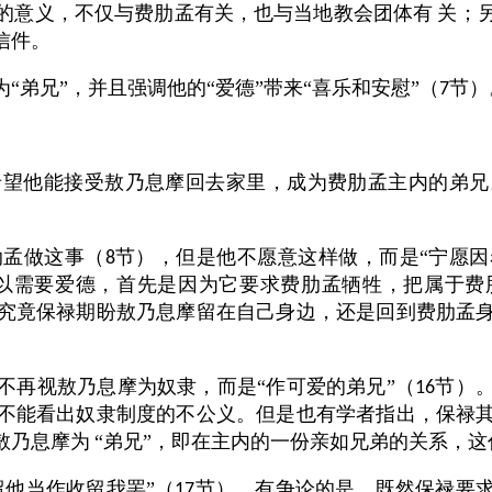
的意义，不仅与费肋孟有关，也与当地教会团体有
关；
信件。
弟兄”，并且强调他的“爱德”带来“喜乐和安慰”（
节）
7
希望他能接受敖乃息摩回去家里，成为费肋孟主内的弟兄
肋孟做这事（
节），但是他不愿意这样做，而是“宁愿因
8
以需要爱德，首先是因为它要求费肋孟牺牲，把属于费肋
究竟保禄期盼敖乃息摩留在自己身边，还是回到费肋孟
。
不再视敖乃息摩为奴隶，而是“作可爱的弟兄”（
节）
16
不能看出奴隶制度的不公义。但是也有学者指出，保禄
敖乃息摩为
“弟兄”，即在主内的一份亲如兄弟的关系，
留他当作收留我罢”（
节）。有争论的是，既然保禄要
17