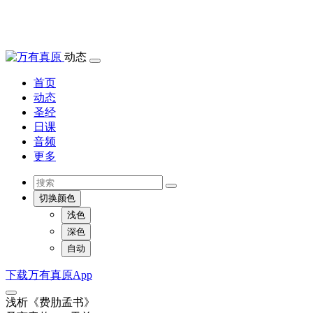
动态
首页
动态
圣经
日课
音频
更多
切换颜色
浅色
深色
自动
下载万有真原App
浅析《费肋孟书》