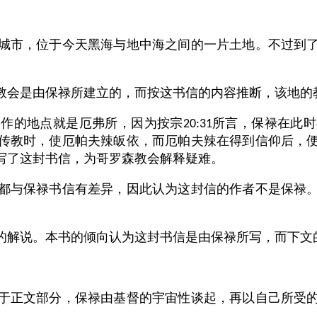
城市，位于今天黑海与地中海之间的一片土地。不过到
教会是由保禄所建立的，而按这书信的内容推断，该地的
写作的地点就是厄弗所，因为按宗
所言，保禄在此时
20:31
传教时，使厄帕夫辣皈依，而厄帕夫辣在得到信仰后，
写了这封书信，为哥罗森教会解释疑难。
都与保禄书信有差异，因此认为这封信的作者不是保禄
的解说。本书的倾向认为这封书信是由保禄所写，而下文
于正文部分，保禄由基督的宇宙性谈起，再以自己所受