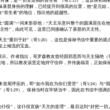
肖像，是一切受造物的首生者”（哥
），这反映初期
1:15
稣基督身份的理解，已经提升到很高的位置，他“是元始，
在“首生者”的地位，指出他的超越性。
“圆满”一词来形容他：“天主乐意叫整个的圆满居住在他
主性”，由此可见，这里已间接确认了基督的天主性。
主“重归于好”（哥
），这也是保禄书信中重要的观
1:20
架上倾流的宝血。
训示。作者指出，哥罗森教友曾经因邪恶而与天主隔绝（
境地，所以教友该坚定地持守信仰，并传扬福音，正如保
来首尾呼应的，即“如今我在为你们受苦”（哥
）与“
1:24
”（哥
）。保禄当时在牢狱当中，因此在书信中强调
1:29
仆役”，这仆役宣扬“天主的道理”，最后达到“好把一切