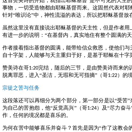
这首赞美诗的开始，就指出耶稣基督“是不可见的天主的
事物，一切受造物都由耶稣基督而来。这固然代表对耶
针对“唯识论”中，神性流溢的表达，所以把耶稣基督放
虽然这里没有直接说出耶稣基督的天主性，但是作者用上
有进一步的说明：“在基督内，真实地住有整个圆满的天
作者接着指出基督的圆满，能带给信众救恩，使他们与天
自十字架，人能够与天主重归于好，是基于耶稣在十字
赞美诗在哥
完结，随后的三节，是由赞美诗而来的
1:20
脱离罪恶，进入“圣洁，无瑕和无可指摘”（哥
）的
1:22
宗徒之苦与任务
这段落还可以再细分为两个部分，第一部分是以“受苦”
为自己的苦抱怨，他“反觉高兴”（哥
）及“尽力奋斗
1:24
作，任何的境况都是喜乐的。
为何在苦中能够喜乐并奋斗？首先是因为“作了这教会的