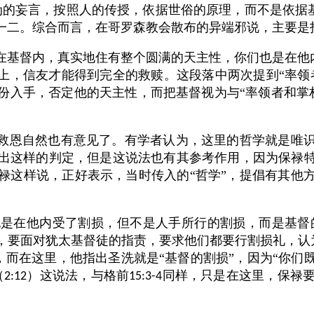
伪的妄言，按照人的传授，依据世俗的原理，而不是依据
一二。综合而言，在哥罗森教会散布的异端邪说，主要是
在基督内，真实地住有整个圆满的天主性，你们也是在他
身上，信友才能得到完全的救赎。这段落中两次提到“率领
份入手，否定他的天主性，而把基督视为与“率领者和掌
的救恩自然也有意见了。有学者认为，这里的哲学就是唯
出这样的判定，但是这说法也有其参考作用，因为保禄
禄这样说，正好表示，当时传入的“哲学”，提倡有其他
也是在他内受了割损，但不是人手所行的割损，而是基督
，要面对犹太基督徒的指责，要求他们都要行割损礼，认
而在这里，他指出圣洗就是“基督的割损”，因为“你们
（
）这说法，与格前
同样，只是在这里，保禄
2:12
15:3-4