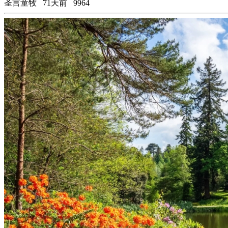
圣言童牧
71天前
9964