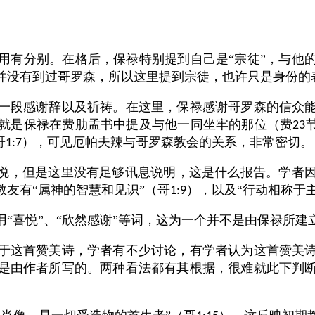
用有分别。在格后，保禄特别提到自己是“宗徒”，与他
并没有到过哥罗森，所以这里提到宗徒，也许只是身份的
一段感谢辞以及祈祷。在这里，保禄感谢哥罗森的信众
就是保禄在费肋孟书中提及与他一同坐牢的那位（费
23
哥
），可见厄帕夫辣与哥罗森教会的关系，非常密切。
1:7
喜悦，但是这里没有足够讯息说明，这是什么报告。学者
友有“属神的智慧和见识”（哥
），以及“行动相称于主
1:9
“喜悦”、“欣然感谢”等词，这为一个并不是由保禄所建
于这首赞美诗，学者有不少讨论，有学者认为这首赞美
是由作者所写的。两种看法都有其根据，很难就此下判