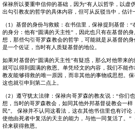
保禄所以要重申信仰的基础，因为“有人以哲学，以虚
出勾引教友的哲学的具体内容，但可从反驳当中，估计
（
）基督的身份与救赎：在书信里，保禄提到基督：“
1
的身分：他有“圆满的天主性”，因此也只有在基督的
想，那些勾引哥罗森教会的哲学，可能就是从基督的身
是一个佐证，当时有人质疑基督的地位。
如果对基督的“圆满的天主性”有疑惑，那么对他带来
就可以得到圆满的救恩。单凭经文的内容，我们不能作
教友能够得救的唯一原因，而非其他的事物或思想。保
这也就引申到第二点上。
（
）遵守犹太法律：保禄向哥罗森的教友说：“你们
2
想，当时的哥罗森教会，如同其他外邦基督徒教会一样
民”。
保禄并不认同这看法，这在其他书信里也有讨论，
使他由死者中复活的天主的能力，与他一同复活了。”
径来获得救恩。