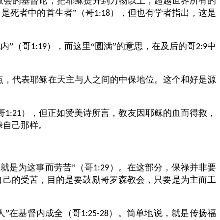
教会的基督论，把耶稣提升到万物以上，超越世界所有的
是死者中的首生者”（哥
），但也有学者指出，这是
1:18
内”（哥
），而这里“圆满”的意思，在及后的哥
中
1:19
2:9
点，代表耶稣在天主与人之间的中保地位。这个和好是源
哥
），但正如赞美诗所言，教友因耶稣的血而得救，
1:21
禄自己那样。
我就是为这事而劳苦”（哥
）。在这部分，保禄并非要
1:29
自己的受苦，目的是要鼓励哥罗森教会，只要是为主而工
人”在基督内成全（哥
）。简单地说，就是传扬福
1:25-28