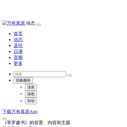
动态
首页
动态
圣经
日课
音频
更多
切换颜色
浅色
深色
自动
下载万有真原App
《哥罗森书》的背景、内容和主题