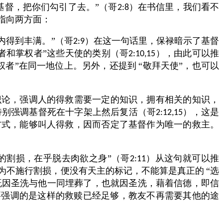
基督，把你们勾引了去。”（哥
）在书信里，我们看不
2:8
指向两方面：
内得到丰满。”（哥
）在这一句话里，保禄暗示了基督
2:9
者和掌权者”这些天使的类别（哥
），由此可以推
2:10,15
权者”在同一地位上。另外，还提到
“敬拜天使”，也可以
识论，强调人的得救需要一定的知识，拥有相关的知识，
特别强调基督死在十字架上然后复活（哥
），这是
2:12,15
方式，能够叫人得救，因而否定了基督作为唯一的救主。
的割损，在乎脱去肉欲之身”（哥
）从这句就可以推
2:11
为不施行割损，便没有天主的标记，不能算是真正的
“选
既因圣洗与他一同埋葬了，也就因圣洗，藉着信德，即信
要强调的是这样的救赎已经足够，教友不再需要其他的途