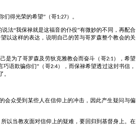
你们得光荣的希望”（哥
）。
1:27
的说法“我保禄就是这福音的仆役”有微妙的不同，再配合
希望以这样的表达，说明自己的苦与哥罗森整个教会的关
自己是为了哥罗森及劳狄克雅教会而奋斗（哥
），希望
2:1
言巧语欺骗你们”（哥
），而保禄希望透过这封书信，
2:4
了。
的会众受到某些人在信仰上的冲击，因此产生疑问与偏
，所以当教友面对信仰上的疑难，要回归到基督身上。在