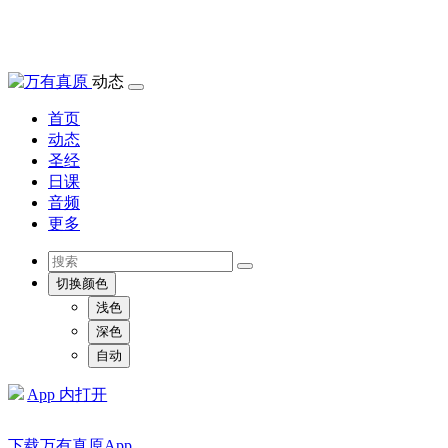
动态
首页
动态
圣经
日课
音频
更多
切换颜色
浅色
深色
自动
App 内打开
下载万有真原App