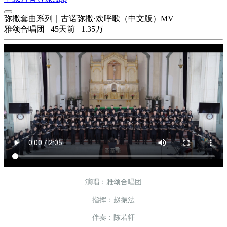
弥撒套曲系列｜古诺弥撒·欢呼歌（中文版）MV
雅颂合唱团
45天前
1.35万
演唱：雅颂合唱团
指挥：赵振法
伴奏：陈若轩