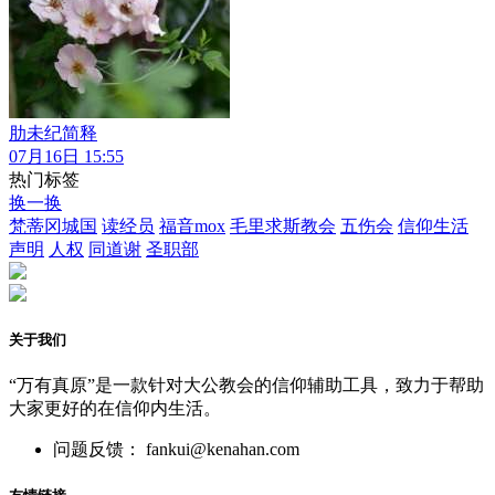
肋未纪简释
07月16日 15:55
热门标签
换一换
梵蒂冈城国
读经员
福音mox
毛里求斯教会
五伤会
信仰生活
声明
人权
同道谢
圣职部
关于我们
“万有真原”是一款针对大公教会的信仰辅助工具，致力于帮助
大家更好的在信仰内生活。
问题反馈： fankui@kenahan.com