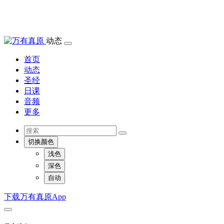
动态
首页
动态
圣经
日课
音频
更多
切换颜色
浅色
深色
自动
下载万有真原App