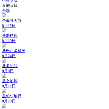
圣多明我
近期节日
全部
圣母升天节
8月15日
圣老楞佐
8月10日
圣巴尔多禄茂
8月24日
圣多明我
8月8日
圣女加辣
8月11日
圣伯尔纳铎
8月20日