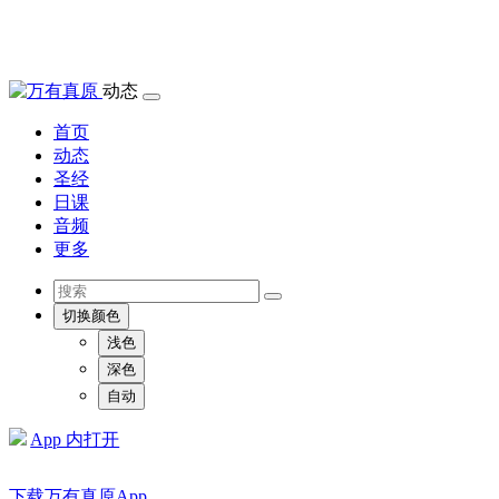
动态
首页
动态
圣经
日课
音频
更多
切换颜色
浅色
深色
自动
App 内打开
下载万有真原App