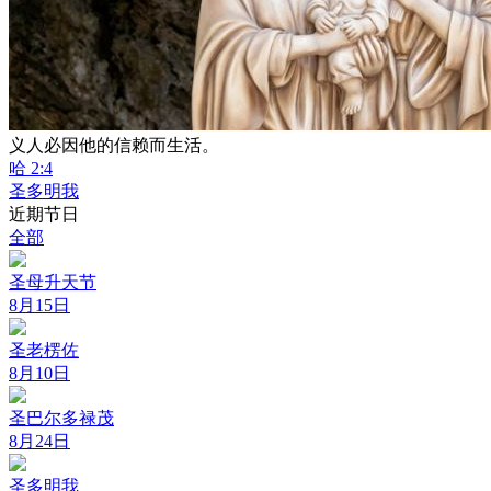
义人必因他的信赖而生活。
哈 2:4
圣多明我
近期节日
全部
圣母升天节
8月15日
圣老楞佐
8月10日
圣巴尔多禄茂
8月24日
圣多明我