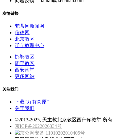
问题反馈： fankui@kenahan.com
友情链接
梵蒂冈新闻网
信德网
北京教区
辽宁教理中心
邯郸教区
周至教区
西安南堂
更多网站
关注我们
下载“万有真原”
关于我们
©2013-2025, 天主教北京教区西什库教堂 所有
京ICP备2022026334号
京公网安备 11010202010405号