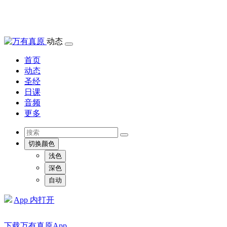
动态
首页
动态
圣经
日课
音频
更多
切换颜色
浅色
深色
自动
App 内打开
下载万有真原App