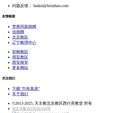
问题反馈： fankui@kenahan.com
友情链接
梵蒂冈新闻网
信德网
北京教区
辽宁教理中心
邯郸教区
周至教区
西安南堂
更多网站
关注我们
下载“万有真原”
关于我们
©2013-2025, 天主教北京教区西什库教堂 所有
京ICP备2022026334号