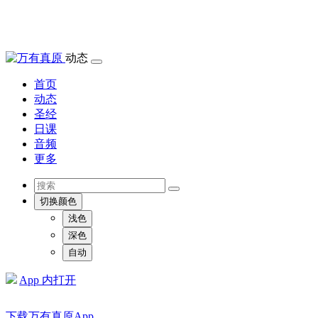
动态
首页
动态
圣经
日课
音频
更多
切换颜色
浅色
深色
自动
App 内打开
下载万有真原App