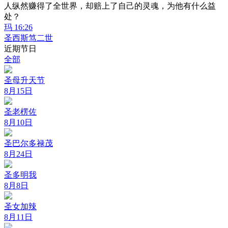
人纵然赚得了全世界，却赔上了自己的灵魂，为他有什么益
处？
玛 16:26
圣西斯笃二世
近期节日
全部
圣母升天节
8月15日
圣老楞佐
8月10日
圣巴尔多禄茂
8月24日
圣多明我
8月8日
圣女加辣
8月11日