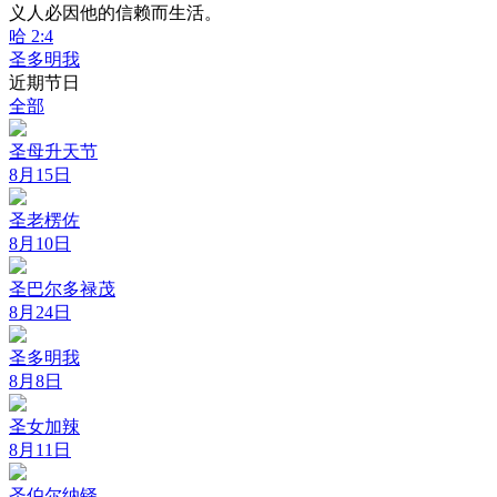
义人必因他的信赖而生活。
哈 2:4
圣多明我
近期节日
全部
圣母升天节
8月15日
圣老楞佐
8月10日
圣巴尔多禄茂
8月24日
圣多明我
8月8日
圣女加辣
8月11日
圣伯尔纳铎