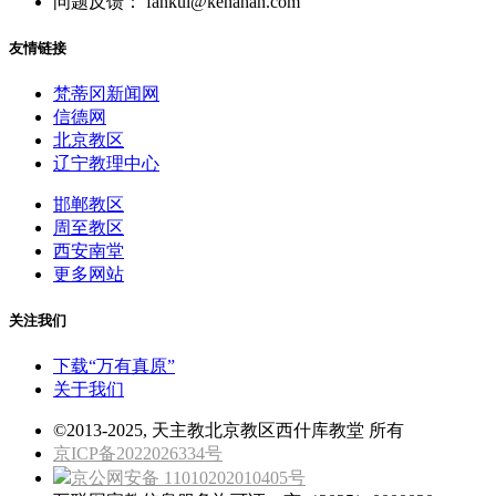
问题反馈： fankui@kenahan.com
友情链接
梵蒂冈新闻网
信德网
北京教区
辽宁教理中心
邯郸教区
周至教区
西安南堂
更多网站
关注我们
下载“万有真原”
关于我们
©2013-2025, 天主教北京教区西什库教堂 所有
京ICP备2022026334号
京公网安备 11010202010405号