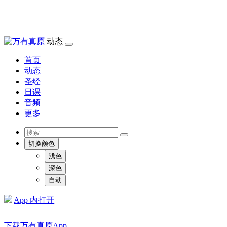
动态
首页
动态
圣经
日课
音频
更多
切换颜色
浅色
深色
自动
App 内打开
下载万有真原App