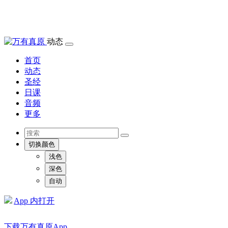
动态
首页
动态
圣经
日课
音频
更多
切换颜色
浅色
深色
自动
App 内打开
下载万有真原App