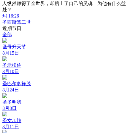
人纵然赚得了全世界，却赔上了自己的灵魂，为他有什么益
处？
玛 16:26
圣西斯笃二世
近期节日
全部
圣母升天节
8月15日
圣老楞佐
8月10日
圣巴尔多禄茂
8月24日
圣多明我
8月8日
圣女加辣
8月11日