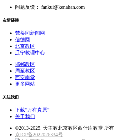
问题反馈： fankui@kenahan.com
友情链接
梵蒂冈新闻网
信德网
北京教区
辽宁教理中心
邯郸教区
周至教区
西安南堂
更多网站
关注我们
下载“万有真原”
关于我们
©2013-2025, 天主教北京教区西什库教堂 所有
京ICP备2022026334号