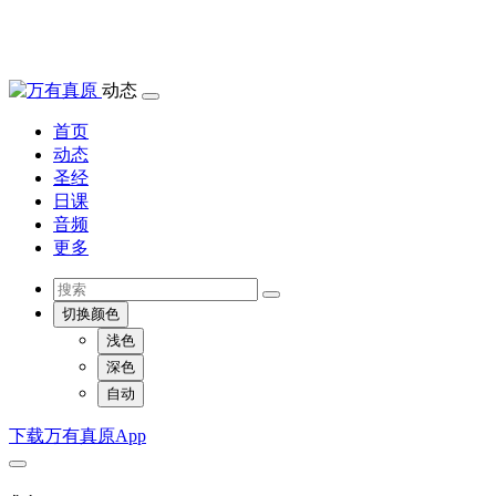
动态
首页
动态
圣经
日课
音频
更多
切换颜色
浅色
深色
自动
下载万有真原App