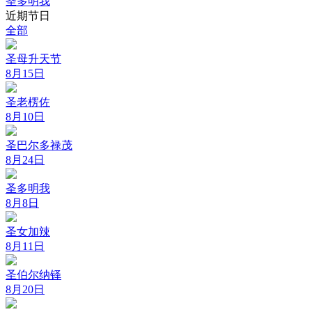
圣多明我
近期节日
全部
圣母升天节
8月15日
圣老楞佐
8月10日
圣巴尔多禄茂
8月24日
圣多明我
8月8日
圣女加辣
8月11日
圣伯尔纳铎
8月20日